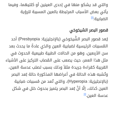
والتي قد يشكو منها في إحدى العينين أو كلتيهما، وفيما
يأتي بعض الأسباب المرتبطة بالعين المسببة للرؤية
الضبابية:
[١]
قصور البصر الشيخوخي
يُعد قصور البصر الشَّيخوخي (بالإنجليزية: Presbyopia) أحد
المُسببات الرئيسية لضبابية العين والذي عادةً ما يحدث بعد
سن الأربعين، وهو من الحالات الطبية طبيعية الحدوث في
مثل هذا العمر، حيث يصعب على المُصاب التركيز على الأشياء
القريبة كقراءة جريدة مثلاً وذلك بسبب تصلب عدسة العين،
وتُشبه هذه الحالة في أعراضها المذكورة حالة بُعد البصر
(بالإنجليزية: Hyperopia)، والتي تُعد من مُسببات ضبابية
العين كذلك، إلّا أنَّ بُعد البصر يتميز بحدوث خلل في شكل
عدسة العين.
[١]