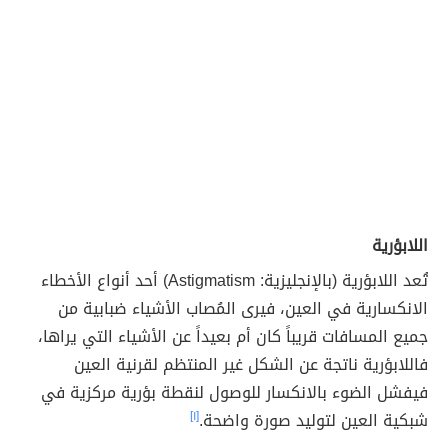
اللابؤرية
تُعد اللابؤرية (بالإنجليزية: Astigmatism) أحد أنواع الأخطاء
الانكسارية في العين، فيرى المُصاب الأشياء ضبابية من
جميع المسافات قريباً كان أم بعيداً عن الأشياء التي يراها،
فاللابؤرية ناتجة عن الشكل غير المنتظم لقرنية العين
فيفشل الضوء بالانكسار للوصول لنقطة بؤرية مركزية في
شبكية العين لتوليد صورة واضحة.
[١]