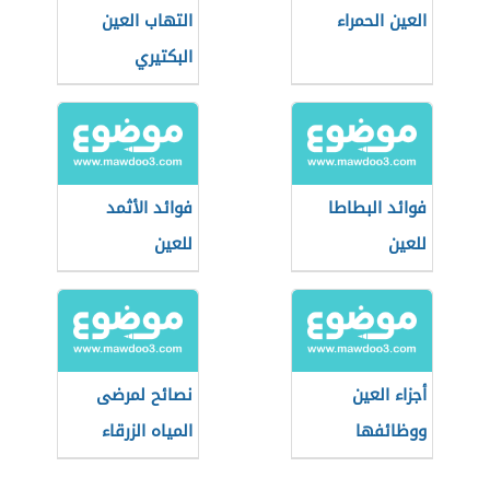
العين الحمراء
التهاب العين
البكتيري
فوائد البطاطا
فوائد الأثمد
للعين
للعين
أجزاء العين
نصائح لمرضى
ووظائفها
المياه الزرقاء