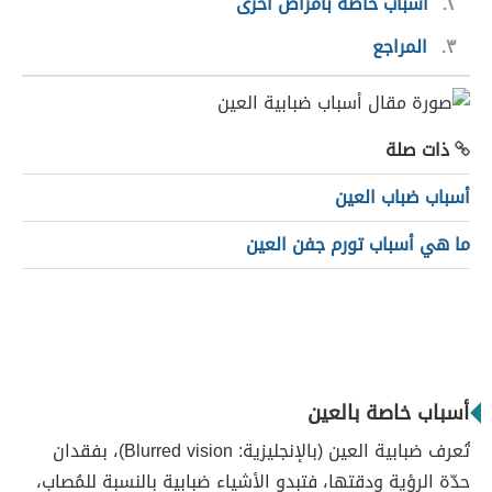
٢
أسباب خاصة بأمراض أخرى
٣
المراجع
ذات صلة
أسباب ضباب العين
ما هي أسباب تورم جفن العين
أسباب خاصة بالعين
تُعرف ضبابية العين (بالإنجليزية: Blurred vision)، بفقدان
حدّة الرؤية ودقتها، فتبدو الأشياء ضبابية بالنسبة للمُصاب،