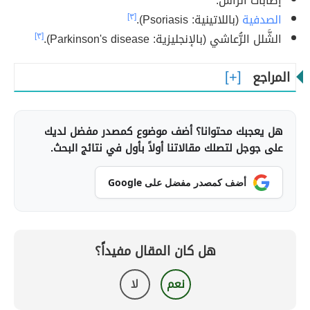
إصابات الرأس.
الصدفية
(باللاتينية: Psoriasis).
[٣]
الشَّلل الرُّعاشي (بالإنجليزية: Parkinson's disease).
[٣]
المراجع
هل يعجبك محتوانا؟ أضف موضوع كمصدر مفضل لديك
على جوجل لتصلك مقالاتنا أولاً بأول في نتائج البحث.
أضف كمصدر مفضل على Google
هل كان المقال مفيداً؟
نعم
لا