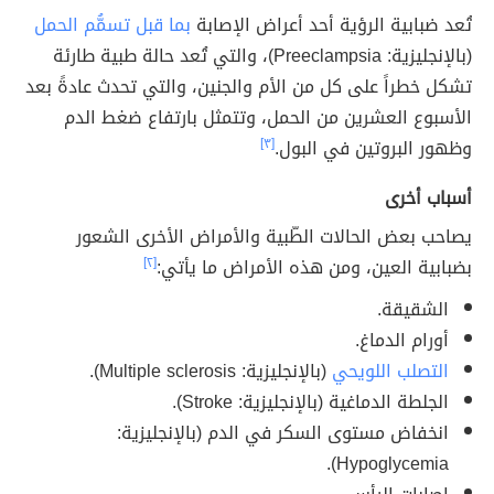
تُعد ضبابية الرؤية أحد أعراض الإصابة
بما قبل تسمُّم الحمل
(بالإنجليزية: Preeclampsia)، والتي تُعد حالة طبية طارئة
تشكل خطراً على كل من الأم والجنين، والتي تحدث عادةً بعد
الأسبوع العشرين من الحمل، وتتمثل بارتفاع ضغط الدم
وظهور البروتين في البول.
[٣]
أسباب أخرى
يصاحب بعض الحالات الطّبية والأمراض الأخرى الشعور
بضبابية العين، ومن هذه الأمراض ما يأتي:
[٢]
الشقيقة.
أورام الدماغ.
التصلب اللويحي
(بالإنجليزية: Multiple sclerosis).
الجلطة الدماغية (بالإنجليزية: Stroke).
انخفاض مستوى السكر في الدم (بالإنجليزية:
Hypoglycemia).