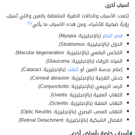
أسباب أخرى
تتعدد الأسباب والحالات الطبية المتعلقة بالعين والتي تُسبّب
رؤيةً ضبابية للأشياء، ومن هذه الأسباب ما يأتي:
[٢]
قصر النظر
(بالإنجليزية: Myopia).
الحوَل (بالإنجليزية: Strabismus).
التنكس البقعي (بالإنجليزية: Macular degeneration).
المياه الزرقاء (بالإنجليزية: Glaucoma).
إعتام عدسة العين أو
السّاد
(بالإنجليزية: Cataract).
خدش القرنية (بالإنجليزية: Corneal abrasion).
الرمد الربيعي (بالإنجليزية: Conjunctivitis).
التهاب العنبية (بالإنجليزية: Uveitis).
التهاب الصلبة (بالإنجليزية: Scleritis).
التهاب العصب البصري (بالإنجليزية: Optic Neuritis).
انفصال الشبكية (بالإنجليزية: Retinal Detachment).
أسباب خاصة بأمراض أخرى