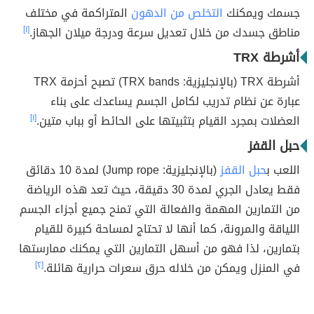
جسمك ويمكنك
التخلص من الدهون
المتراكمة في مختلف
مناطق جسدك من خلال تعديل سرعة ودرجة ميلان الجهاز.
[١]
أشرطة TRX
أشرطة TRX (بالإنجليزية: TRX bands) تصبح أحزمة TRX
عبارة عن نظام تدريب لكامل الجسم يساعدك على بناء
العضلات بمجرد القيام بتثبيتها على الحائط أو بباب متين.
[١]
حبل القفز
اللعب ب
حبل القفز
(بالإنجليزية: Jump rope) لمدة 10 دقائق
فقط يعادل الجري لمدة 30 دقيقة، حيث تعد هذه الرياضة
من التمارين المهمة والفعالة التي تمنح جميع أجزاء الجسم
اللياقة والمرونة، كما أنها لا تحتاج لمساحة كبيرة للقيام
بتمارين، لذا فهو من أسهل التمارين التي يمكنك ممارستها
في المنزل ويمكن من خلاله حرق سعرات حرارية هائلة.
[٢]