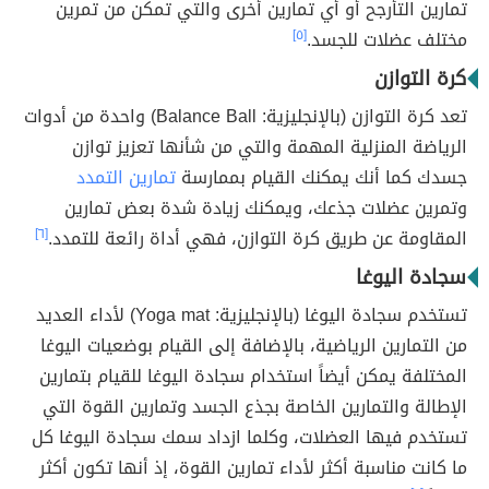
تمارين التأرجح أو أي تمارين أخرى والتي تمكن من تمرين
مختلف عضلات للجسد.
[٥]
كرة التوازن
تعد كرة التوازن (بالإنجليزية: Balance Ball) واحدة من أدوات
الرياضة المنزلية المهمة والتي من شأنها تعزيز توازن
جسدك كما أنك يمكنك القيام بممارسة
تمارين التمدد
وتمرين عضلات جذعك، ويمكنك زيادة شدة بعض تمارين
المقاومة عن طريق كرة التوازن، فهي أداة رائعة للتمدد.
[٦]
سجادة اليوغا
تستخدم سجادة اليوغا (بالإنجليزية: Yoga mat) لأداء العديد
من التمارين الرياضية، بالإضافة إلى القيام بوضعيات اليوغا
المختلفة يمكن أيضاً استخدام سجادة اليوغا للقيام بتمارين
الإطالة والتمارين الخاصة بجذع الجسد وتمارين القوة التي
تستخدم فيها العضلات، وكلما ازداد سمك سجادة اليوغا كل
ما كانت مناسبة أكثر لأداء تمارين القوة، إذ أنها تكون أكثر