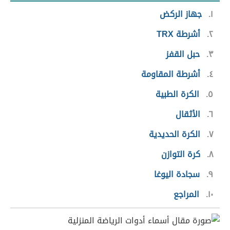
١
جهاز الركض
٢
أشرطة TRX
٣
حبل القفز
٤
أشرطة المقاومة
٥
الكرة الطبية
٦
الأثقال
٧
الكرة الحديدية
٨
كرة التوازن
٩
سجادة اليوغا
١٠
المراجع