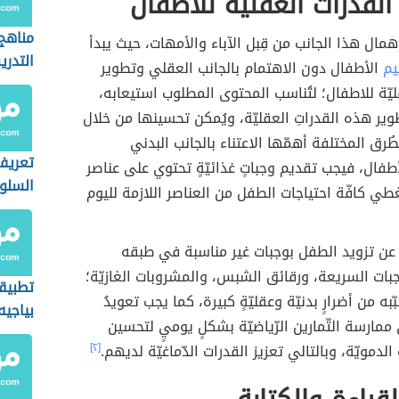
لقدرات العقليّة للأطفال
مناهج
ّ إهمال هذا الجانب من قِبل الآباء والأمهات، حيث يبدأ
التدر
يم
الأطفال دون الاهتمام بالجانب العقلي وتطوير
ليّة للاطفال؛ لتُناسب المحتوى المطلوب استيعابه،
ير هذه القدراتِ العقليّة، ويُمكن تحسينها من خلال
ُرق المختلفة أهمّها الاعتناء بالجانب البدني
تعريف
فال، فيجب تقديم وجباتٍ غذائيّةٍ تحتوي على عناصر
السلو
طي كافّة احتياجات الطفل من العناصر اللازمة لليوم
 عن تزويد الطفل بوجبات غير مناسبة في طبقه
بات السريعة، ورقائق الشبس، والمشروبات الغازيّة؛
تطبيق
ّبه من أضرارٍ بدنيّة وعقليّةٍ كبيرة، كما يجب تعويدُ
بياجيه
ممارسة التّمارين الرّياضيّة بشكلٍ يوميٍ لتحسين
الحسا
الدمويّة، وبالتالي تعزيز القدرات الدّماغيّة لديهم.
[٢]