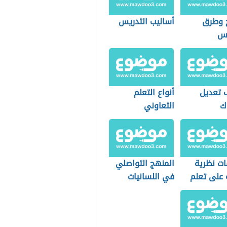
 وطرق
أساليب التدريس
يس
 تعديل
أنواع التعلم
ك
التعاوني
ات نظرية
المنهج التواصلي
 على تعلم
في اللسانيات
ب
التطبيقية