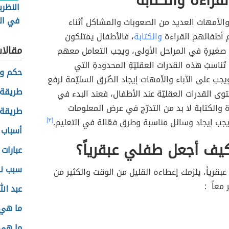
لقراءة والكتابة
النظري
في الت
 والأمهات العديد من الصعوبات والمشاكل أثناء
م أطفالهم القراءة
والكتابة
، فالأطفال يمتلكون
مقالا
ةٍ صغيرةٍ في المراحل الأولى، ويجب التعامل معهم
ُناسبُ هذه القدرات العقليّةِ المحدودةِ التي
حكم وا
يجب على الآباء والأمهات إيجاد الطُرق السليّمة لرفع
طريقة 
 القدرات العقليّة عند الأطفال، فعند البدء في
ة والكتابة لا بد من التدرّج في عرض المعلومات
طريقة ع
جب إيجاد وسائل مناسبة وطرق فعّالة في التعليم.
[٣]
أسباب 
يف أجعل طفلي عبقرياً؟
عبارات
سبب ن
بقرياً، يلزمك إعطاءه القليل من الوقت والكثير من
معاً :
عبد ال
ما هي 
ما هي 