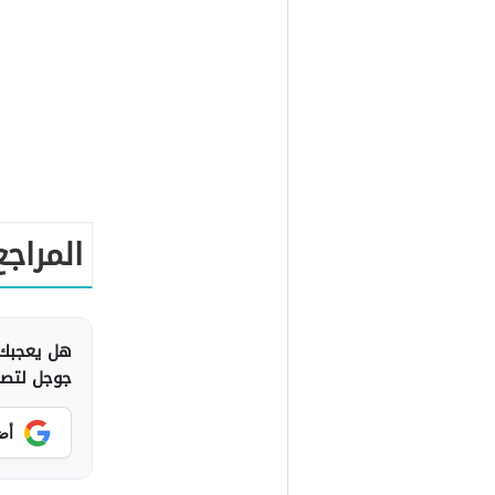
المراجع
هل يعجبك 
جوجل لتصلك
أض