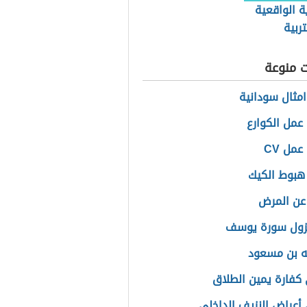
ة الواقعية
ربية
ت منوعة
مثال سودانية
عمل الكوارع
مل CV
هبوط الكيك
 عن المرض
زول سورة يوسف
له بن مسعود
كفارة يمين الطلاق
أعراض النزيف الداخلي