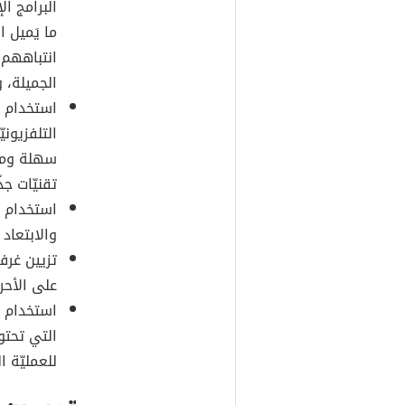
البرامج ال
ما يَميل 
انتباههم،
الجميلة، 
استخدام ا
التلفزيوني
سهلة وميس
تقنيّات جذ
استخدام ن
والابتعاد 
تزيين غرف
على الأحر
استخدام ا
التي تحتو
للعمليّة ال