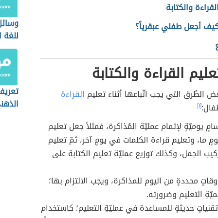
لقراءة والكتابة
وسائل
كيف أجعل طفلي عبقرياً؟
للغة ا
ليم القراءة والكتابة
تعريف
ض الطُرق التي يجب اتّباعها أثناء تعليم
القراءة
الذهن
فال:
[١]
مٍ يوميّةٍ لإتمام عمليّة المُذاكرة، فمثلاً جعل تعليم
مٍ ما، وتعليم قراءة الكلمات في يومٍ آخر، ثمّ تعليم
كيب الجمل، وكذلك توزيع عمليّة تعليم الكتابة على
اتٍ محددةٍ من اليوم للمذاكرة، ويجب الالتزام بها؛
يّةِ التعليم وضرورته.
قنياتٍ حديثةٍ للمساعدة في عمليّةِ التعليم؛ كاستخدام