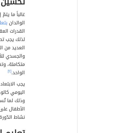
تحسين ا
غالباً ما يتم
الوالدان
بتعل
القدرات العق
لذلك يجب تطو
العديد من الط
والجسدي للأط
متكاملة، وتغ
الواحد.
[٢]
يجب الابتعاد
اليومي كالوج
وذلك لما تُسب
الأطفال على 
نشاط الدّورة 