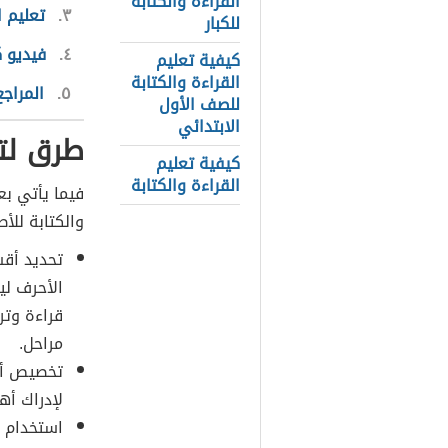
القراءة والكتابة
٣
تعليم ا
للكبار
٤
فيديو 
كيفية تعليم
القراءة والكتابة
٥
المراجع
للصف الأول
الابتدائي
طرق لتع
كيفية تعليم
القراءة والكتابة
فيما يأتي بع
والكتابة للأط
تحديد أقسا
الأحرف ليو
قراءة وتر
مراحل.
تخصيص أوق
لإدراك أهم
استخدام ت