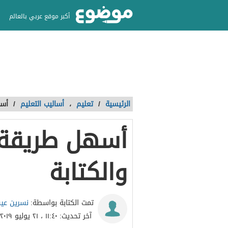
أكبر موقع عربي بالعالم
الرئيسية
/
تعليم
،
أساليب التعليم
/
أسه
أسهل طريقة ل
والكتابة
نسرين ع
تمت الكتابة بواسطة:
آخر تحديث:
١١:٤٠ ، ٢١ يوليو ٢٠١٩