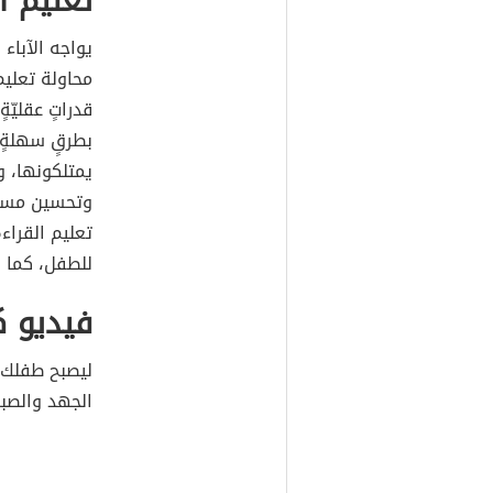
تعليم ا
يواجه الآباء
محاولة تعلي
قدراتٍ عقليّ
بطرقٍ سهلةٍ ت
يمتلكونها، و
وتحسين مستوى
تعليم القراء
للطفل، كما ي
فيديو ك
ليصبح طفلك ع
الجهد والصبر 