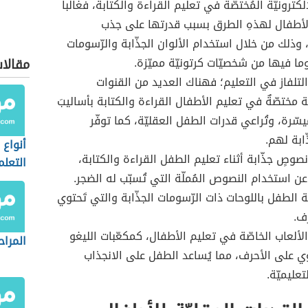
إلكترونيّة المُختصّة في تعليم القراءة والكتابة، فغالباً
الأطفال لهذهِ الطرق بسبب قدرتها على جذب
 وذلك من خلال استخدام الألوان الجذّابة والرّسومات
وما فيها من شخصيّات كرتونيّة مميّزة.
مقالا
لتلفاز في التعليم؛ فهناك العديد من القنوات
ّة مختصّةٌ في تعليم الأطفال القراءة والكتابة بأساليبَ
ّرة، وتُراعي قدرات الطفل العقليّة، كما توفّر
ّابة لهم.
أنواع
صوصٍ جذّابة أثناء تعليم الطفل القراءة والكتابة،
التعلم
عن استخدام النصوص المُملّة التي تُسبّب له الضجر.
ة الطفل باللوحات ذات الرّسومات الجذّابة والتي تَحتوي
ف.
لألعاب الخاصّة في تعليم الأطفال، كمكعّبات الليغو
المراح
ي على الأحرف، مما يُساعد الطفل على الانجذاب
تعليميّة.