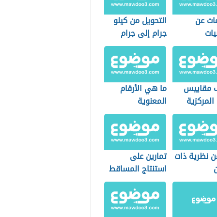
ات عن
التحويل من كيلو
يات
جرام إلى جرام
 مقاييس
ما هي الأرقام
 المركزية
المعنوية
ن نظرية ذات
تمارين على
استنتاج المساقط
في الرسم
الهندسي