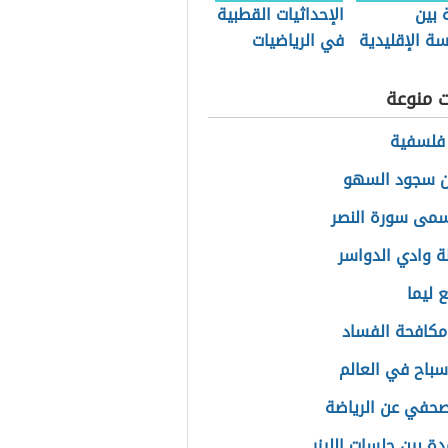
 بين
الإحداثيات القطبية
ة الإقليدية
في الرياضيات
قليدية
ت منوعة
فلسفية
ن سجود السهو
سمى سورة النصر
 وادي الدواسر
 ليما
مكافحة الفساد
باح في العالم
حفي عن الرياضة
دة بين جلسات الليزر