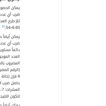
[٢]
60-6=54.
العدد الموجو
لتكون النتيجة 