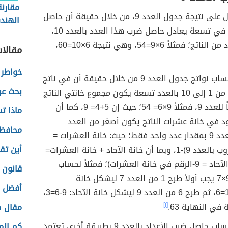
مقارنة
يمكن الحصول على نتيجة جدول العدد 9، من خلال حقيقة أن حاصل
الهندس
ضرب أي عدد في تسعة يعادل حاصل ضرب هذا العدد بالعدد 10،
واللاإ
ثمّ طرح العدد من الناتج؛ فمثلاً 6×9=54، وهي نتيجة 6×10=60،
مقالا
خواطر 
يمكن أيضاً حساب نواتج جدول العدد 9 من خلال حقيقة أن في ناتج
بحث ع
ضرب أي عدد من 1 إلى 10 بالعدد تسعة يكون مجموع خانتي الناتج
دائماً مساوياً للعدد 9، فمثلاً 9×6= 54؛ حيث إن 5+4= 9، كما أن
ماذا ت
د في خانة عشرات الناتج يكون أصغر من العدد
محافظة
المضروب بالعدد 9 بمقدار عدد واحد فقط؛ حيث: خانة العشرات =
أين تقع
(الرقم المضروب بالعدد 9)-1، وبما أن خانة الآحاد + خانة العشرات=
9 فإن (خانة الآحاد = 9-الرقم في خانة العشرات)؛ فمثلاً لحساب
قانون 
حاصل ضرب 9×7 يجب أولاً طرح 1 من العدد 7 ليشكل خانة
أفضل س
العشرات: 7-1=6، ثم طرح 6 من العدد 9 ليشكل خانة الآحاد: 9-6=3،
في النهاية 63.
[١]
مقال ص
يمكن أيضاً حساب حاصل ضرب الأعداد بالعدد 9 بطريقة أخرى تعتمد
كم الم