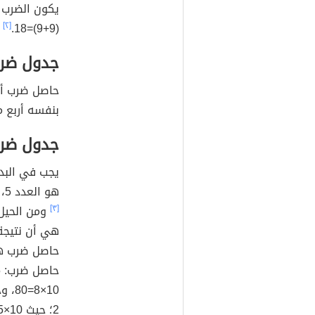
[٢]
(9+9)=18.
جدول ضرب 
بنفسه أربع م
جدول ضرب 
هو العدد 5، بينما آحاد نتيجة ضرب العدد 5 بعدد زوجي هو العدد 0.
[٣]
ومن الحيل
هي أن نتيجة
2؛ حيث 10×5=50.