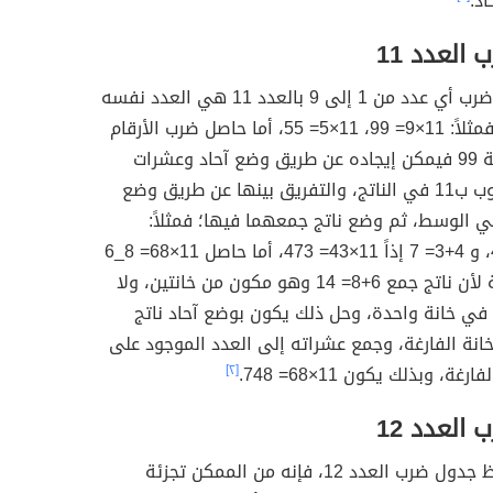
اد.
العدد 11
نتيجة حاصل ضرب أي عدد من 1 إلى 9 بالعدد 11 هي العدد نفسه
مكرر مرتين؛ فمثلاً: 11×9= 99، 11×5= 55، أما حاصل ضرب الأرقام
من 10 ولغاية 99 فيمكن إيجاده عن طريق وضع آحاد وعشرات
العدد المضروب ب11 في الناتج، والتفريق بينها عن طريق وضع
ي الوسط، ثم وضع ناتج جمعهما فيها؛ فمثلاً:
11×43= 3_4، و 4+3= 7 إذاً 11×43= 473، أما حاصل 11×68= 8_6
ففيه مشكلة لأن ناتج جمع 6+8= 14 وهو مكون من خانتين، ولا
ي خانة واحدة، وحل ذلك يكون بوضع آحاد ناتج
انة الفارغة، وجمع عشراته إلى العدد الموجود على
رغة، وبذلك يكون 11×68= 748.
[٢]
العدد 12
لتسهيل حفظ جدول ضرب العدد 12، فإنه من الممكن تجزئة