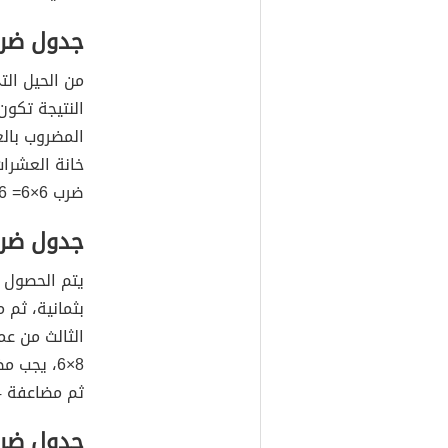
جدول ضرب 
النتيجة تكون
ضرب 6×6= 36.
جدول ضرب 
بثمانية، ثم 
الثالث من عم
ثم مضاعفة 24 ليصبح 48 وهو الناتج.
جدول ضرب 