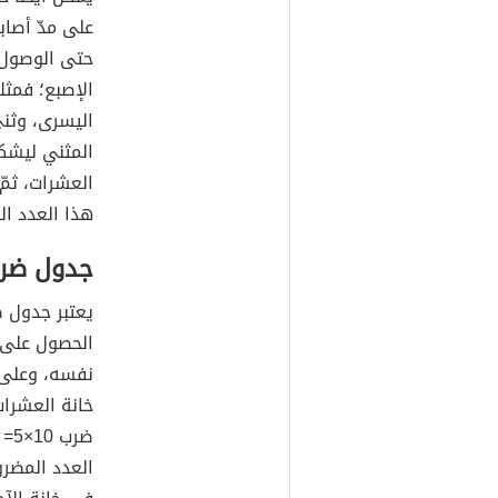
على مدّ أصابع
اليسرى، وثني
المثني ليشكل
العشرات، ثمّ
هذا العدد الخ
جدول ضرب 
خانة العشرات