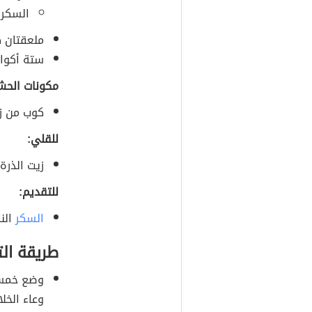
السكر.
ملعقتان ك
ستة أكوا
مكونات الحش
كوب من ز
للقلي:
زيت الذرة.
للتقديم:
السكر
النا
طريقة ال
وضع خمسة
وعاء الخل