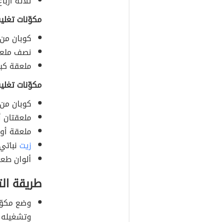
ثلاثة أربا
مكوّنات تغلي
كوبان من 
نصف ملعقة
ملعقة كبي
مكوّنات تغلي
كوبان من 
ملعقتان أ
ملعقة أو 
زيت
نباتي 
ألوان طعام
طريقة ال
وضع مكوّن
وتشغيله 