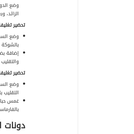
وضع الدو
الزائد، وب
تحضير تغليفة
وضع السكر
بالشوكة 
إضافة بض
والتقليب 
تحضير تغليفة
وضع السكر
التقليب 
غمس حبات 
بالفارماسي
دونات 