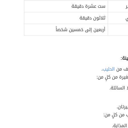
ر
ست عشرة دقيقة
ي
ثلاثون دقيقة
أربعين إلى خمسين شخصاً
نة:
ف من
الحليب
.
يرة من كلٍ من:
ا السائلة.
رتان.
من كلٍ من:
المذابة.