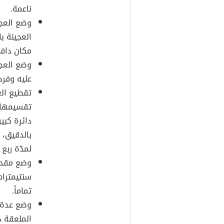
ناعمة.
وضع العج
العجينة ب
مكان داف
وضع العج
عليه وفردها 
تقطيع ال
تقسيمها 
دائرة كب
بالدقيق، 
لمدّة ربع
سنتيمترات
تماماً.
وضع عدة د
الملعقة 