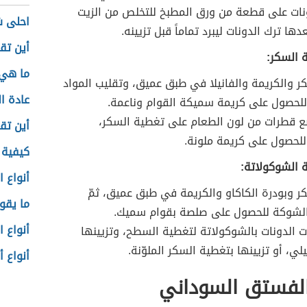
نات على قطعة من ورق المطبخ للتخلص من الزيت
احلى ش
عدها ترك الدونات ليبرد تماماً قبل تزيينه.
أين تق
 السكر:
ما هي 
 والكريمة والفانيلا في طبق عميق، وتقليب المواد
عادة ا
للحصول على كريمة سميكة القوام وناعمة.
ع قطرات من لون الطعام على تغطية السكر،
أين تقع
للحصول على كريمة ملونة.
كيفية 
 الشوكولاتة:
أنواع 
 وبودرة الكاكاو والكريمة في طبق عميق، ثمّ
ما يقو
بالشوكة للحصول على صلصة بقوام سميك.
أنواع ا
الدونات بالشوكولاتة لتغطية السطح، وتزيينها
لي، أو تزيينها بتغطية السكر الملوّنة.
أنواع 
الفستق السوداني