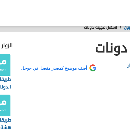
بون
/
أسهل عجينة دونات
دونات
الزوار
ان
أضف موضوع كمصدر مفضل في جوجل
طريقة
الدونا
طريقة
هشة