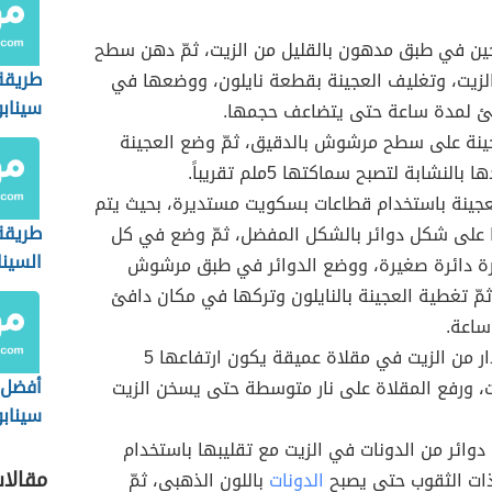
ين في طبق مدهون بالقليل من الزيت، ثمّ دهن سطح
طريقة
الزيت، وتغليف العجينة بقطعة نايلون، ووضعها في
سينابو
ئ لمدة ساعة حتى يتضاعف حجمها.
ينة على سطح مرشوش بالدقيق، ثمّ وضع العجينة
بالنشابة لتصبح سماكتها 5ملم تقريباً.
عجينة باستخدام قطاعات بسكويت مستديرة، بحيث يتم
طريقة 
على شكل دوائر بالشكل المفضل، ثمّ وضع في كل
السينا
يرة دائرة صغيرة، ووضع الدوائر في طبق مرشوش
ثمّ تغطية العجينة بالنايلون وتركها في مكان دافئ
 ساعة.
وضع مقدار من الزيت في مقلاة عميقة يكون ارتفاعها 5
أفضل 
، ورفع المقلاة على نار متوسطة حتى يسخن الزيت
سيناب
وائر من الدونات في الزيت مع تقليبها باستخدام
مقالا
ذات الثقوب حتى يصبح
الدونات
باللون الذهبي، ثمّ