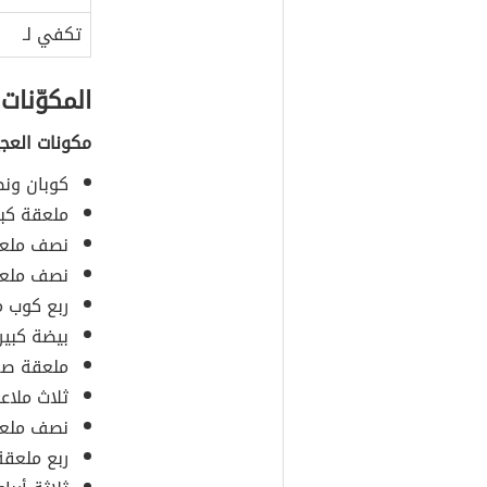
تكفي لـ
المكوّنات
مكونات العجي
كوبان ون
ملعقة كبي
نصف ملعق
نصف ملعقة
ربع كوب م
بيضة كبير
ملعقة صغي
ثلاث ملاع
نصف ملع
ربع ملعقة