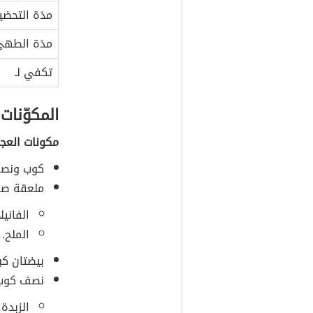
مدَة التحضي
مدَة الطه
تكفي لـ
المكوّنات
مكونات العجي
كوب ونص
ملعقة صغ
الفانيل
الملح.
بيضتان كبي
نصف كوب 
الزبدة 