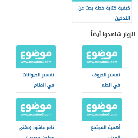
كيفية كتابة خطة بحث عن
التدخين
الزوار شاهدوا أيضاً
تفسير الخروف
تفسير الحيوانات
في الحلم
في المنام
أهمية المجتمع
تامر عاشور (مغني
المدني
وملحن مصري)