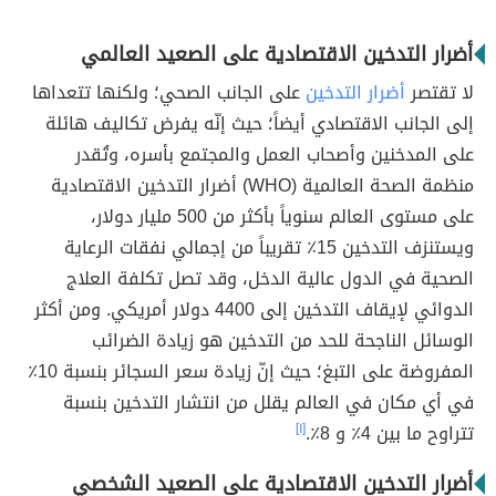
أضرار التدخين الاقتصادية على الصعيد العالمي
لا تقتصر
أضرار التدخين
على الجانب الصحي؛ ولكنها تتعداها
إلى الجانب الاقتصادي أيضاً؛ حيث إنّه يفرض تكاليف هائلة
على المدخنين وأصحاب العمل والمجتمع بأسره، وتُقدر
منظمة الصحة العالمية (WHO) أضرار التدخين الاقتصادية
على مستوى العالم سنوياً بأكثر من 500 مليار دولار،
ويستنزف التدخين 15٪ تقريباً من إجمالي نفقات الرعاية
الصحية في الدول عالية الدخل، وقد تصل تكلفة العلاج
الدوائي لإيقاف التدخين إلى 4400 دولار أمريكي. ومن أكثر
الوسائل الناجحة للحد من التدخين هو زيادة الضرائب
المفروضة على التبغ؛ حيث إنّ زيادة سعر السجائر بنسبة 10٪
في أي مكان في العالم يقلل من انتشار التدخين بنسبة
تتراوح ما بين 4٪ و 8٪.
[١]
أضرار التدخين الاقتصادية على الصعيد الشخصي