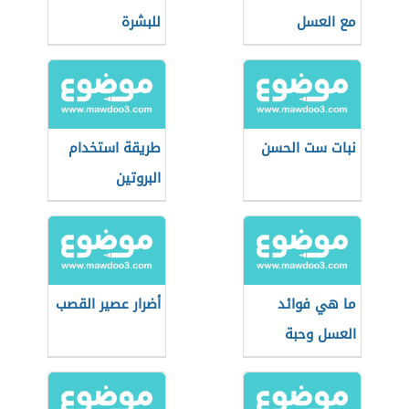
مع العسل
للبشرة
نبات ست الحسن
طريقة استخدام
البروتين
ما هي فوائد
أضرار عصير القصب
العسل وحبة
البركة