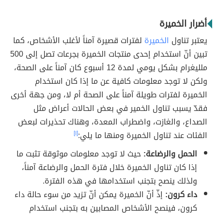
أضرار الخميرة
يعتبر تناول
الخميرة
لفترات قصيرة آمناً لأغلب الأشخاص، كما
تبين أنّ استخدام إحدى منتجات الخميرة بجرعات تصل إلى 500
ملليغرام بشكل يومي لمدة 12 أسبوع كان آمناً على الصحة،
ولكن لا توجد معلومات كافية عن ما إذا كان استخدام
الخميرة لفترات طويلة آمناً على الصحة أم لا، ومن جهة أخرى
فقدّ يسبب تناول الخمير في بعض الحالات أعراض مثل
الصداع، والغازت، واضطراب المعدة، وهناك تحذيرات لبعض
الفئات عند تناول الخميرة ومنها ما يلي:
[١]
الحمل والرضاعة:
حيث لا توجد معلومات موثوقة تثبت ما
إذا كان تناول الخميرة خلال فترة الحمل والرضاعة آمناً،
ولذلك ينصح بتجنب استخدامها في هذه الفترة.
داء كرون:
إذّ أنّ الخميرة يمكن أنّ تزيد من سوء حالة داء
كرون، فينصح الأشخاص المصابين به بتجنب استخدام