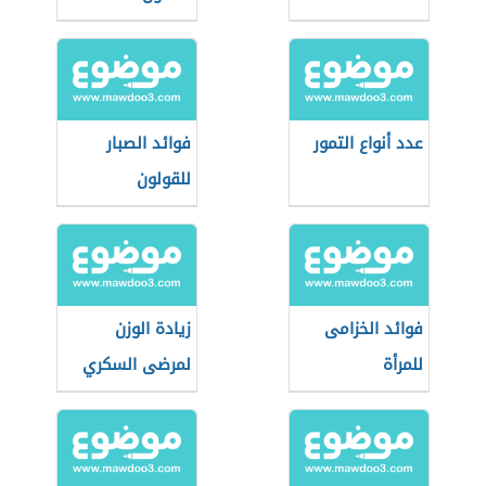
عدد أنواع التمور
فوائد الصبار
للقولون
فوائد الخزامى
زيادة الوزن
للمرأة
لمرضى السكري