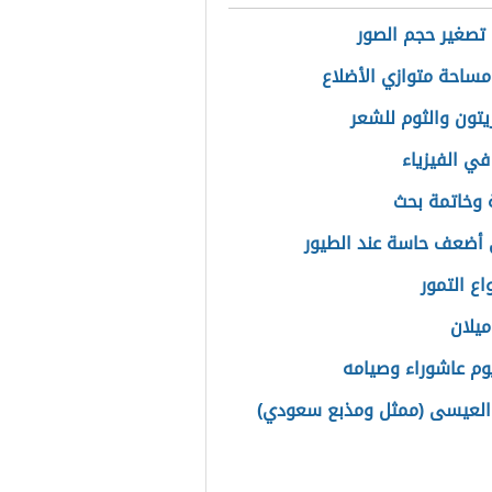
تصغير حجم الصور
مساحة متوازي الأضلاع
زيتون والثوم للشعر
في الفيزياء
وخاتمة بحث
أضعف حاسة عند الطيور
اع التمور
ميلان
م عاشوراء وصيامه
العيسى (ممثل ومذبع سعودي)