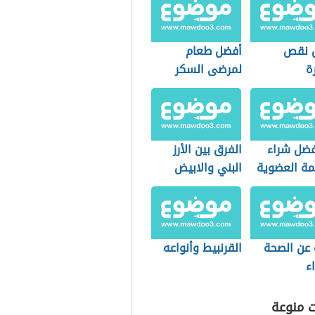
 نقص
أفضل طعام
ة
لمرضى السكر
فضل شراء
الفرق بين الأرز
مة العضوية
البني والابيض
التسوق؟
 عن الصحة
القرنبيط وأنواعه
ء
ت منوعة