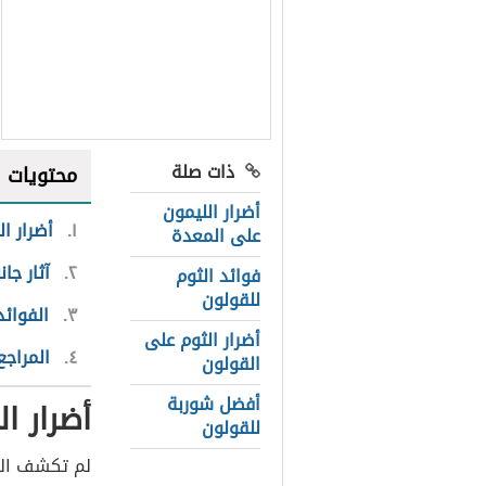
ذات صلة
محتويات
أضرار الليمون
١
أضرار ا
على المعدة
٢
آثار جا
فوائد الثوم
للقولون
٣
الفوائد
أضرار الثوم على
٤
المراجع
القولون
أفضل شوربة
أضرار ا
للقولون
لم تكشف الدر