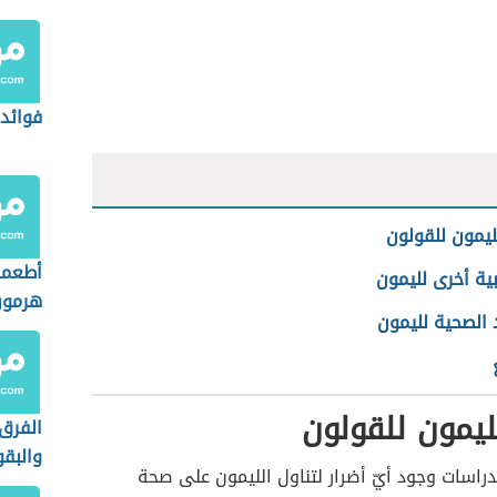
فوائد 
لليمون للقولون
أطعمة
نبية أخرى لليمون
هرمون
 الصحية لليمون
التست
لليمون للقولون
الفرق 
والبقو
اسات وجود أيّ أضرار لتناول الليمون على صحة