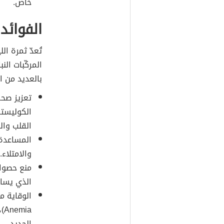
خاص.
الفوائد
تُعدّ ثمرة ال
المركّبات ال
بالعديد من ا
تعزيز صح
الكوليستر
القلب والسكت
المساعدة 
والامتلاء.
منع حصوا
الذي يساع
الوقاية من
ia
الحديد.