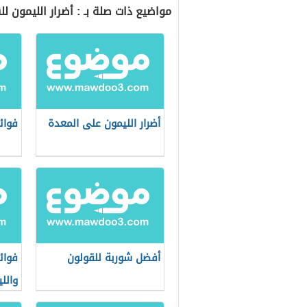
مواضيع ذات صلة بـ : أضرار الليمون لل
أضرار الليمون على المعدة
فوائ
أفضل شوربة للقولون
فوائ
والل