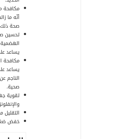
مكافحة مر
أنّه ما زا
صحة ذلك.
تحسين صحة
الهضمية، 
يساعد على
مكافحة ال
يساعد على
الناجم عن
صحية.
تقوية جهاز
والإنفلونزا
التقليل من
خفض ضغط