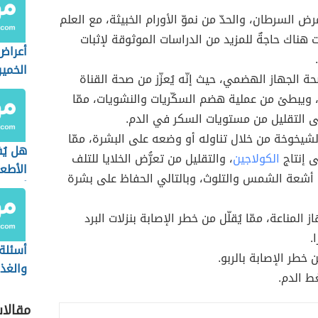
ض السرطان، والحدّ من نموّ الأورام الخبيثة، مع العلم
لت هناك حاجةٌ للمزيد من الدراسات الموثوقة لإثبات
أعراض
الخمير
 الجهاز الهضمي، حيث إنّه يُعزّز من صحة القناة
ويبطئ من عملية هضم السكّريات والنشويات، ممّا
 التقليل من مستويات السكر في الدم.
شيخوخة من خلال تناوله أو وضعه على البشرة، ممّا
هل يُ
 إنتاج
الكولاجين
، والتقليل من تعرُّض الخلايا للتلف
الأطع
 أشعة الشمس والتلوث، وبالتالي الحفاظ على بشرة
أثناء 
 المناعة، ممّا يُقلّل من خطر الإصابة بنزلات البرد
.
أسئلة
 خطر الإصابة بالربو.
والغذا
 الدم.
مقالا