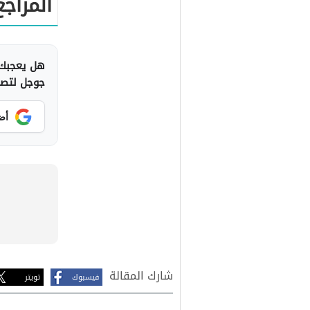
المراجع
هل يعجبك 
جوجل لتصلك
أض
شارك المقالة
فيسبوك
تويتر