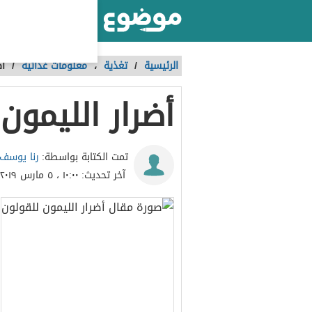
أكبر موقع عربي بالعالم
الرئيسية
/
تغذية
،
معلومات غذائية
/
أض
أضرار الليمون
رنا يوسف 
تمت الكتابة بواسطة:
آخر تحديث:
١٠:٠٠ ، ٥ مارس ٢٠١٩