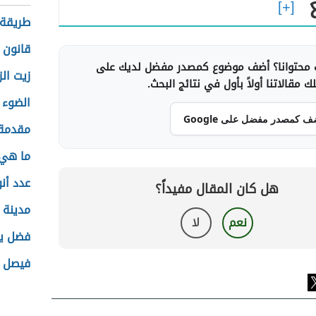
طريقة 
قانون 
محتوانا؟ أضف موضوع كمصدر مفضل لديك على
زيت ال
 مقالاتنا أولاً بأول في نتائج البحث.
الضوء 
ف كمصدر مفضل على Google
مقدمة 
ما هي 
عدد أنو
هل كان المقال مفيداً؟
مدينة 
نعم
لا
فضل يو
فيصل 