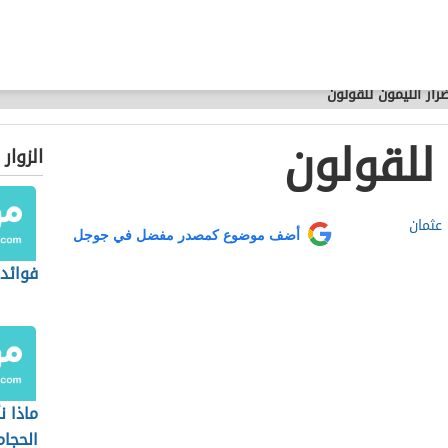
رار الليمون للقولون
 للقولون
الزوار
عثمان
أضف موضوع كمصدر مفضل في جوجل
فوائد 
ماذا ن
الحجام