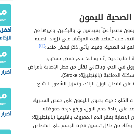
 الصحية لليمون
أفضل 
ليمون مصدراً غنيّاً بفيتامين ج، والبكتين، وغيرها من
للزكام
نباتية، حيث تساعد هذه المركّبات على تزويد الجسم
لفوائد الصحية، وفيما يأتي ذكرٌ لبعضٍ منها:
[١]
[٢]
ة القلب؛ حيث إنّه يساعد على خفض مستوى
ول في الدم، وبالتالي يُقلّل من خطر الإصابة بأمراض
أضرار
ة الدماغية (بالإنجليزيّة: Stroke).
على فقدان الوزن الزائد، وتعزيز الشعور بالشبع
ت الكلى؛ حيث يحتوي الليمون على حمض الستريك
د على زيادة حجم البول، ورفع درجة حموضته.
أضرار 
 الإصابة بفقر الدم المعروف بالأنيميا (بالإنجليزيّة:
Anem)، وذلك من خلال تحسين قدرة الجسم على امتصاص