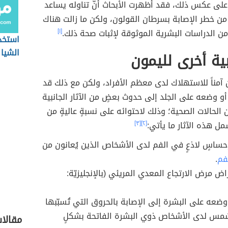
 على عكس ذلك، فقد أظهرت الأبحاث أنّ تناوله يساعد
من خطر الإصابة بسرطان القولون، ولكن ما زالت هناك
 من الدراسات البشرية الموثوقة لإثبات صحة ذلك.
[١]
استخد
الشيا
نبية أخرى لليمون
ون آمناً للاستهلاك لدى معظم الأفراد، ولكن مع ذلك قد
أو وضعه على الجلد إلى حدوث بعضٍ من الآثار الجانبية
الحالات الصحية؛ وذلك لاحتوائه على نسبةٍ عاليةٍ من
 هذه الآثار ما يأتي:
[٢]
[٣]
حساسٍ لاذعٍ في الفم لدى الأشخاص الذين يُعانون من
لفم
.
اض مرض الارتجاع المعدي المريئي (بالإنجليزيّة:
ضعه على البشرة إلى الإصابة بالحروق التي تُسبّبها
مس لدى الأشخاص ذوي البشرة الفاتحة بشكلٍ
مقالا