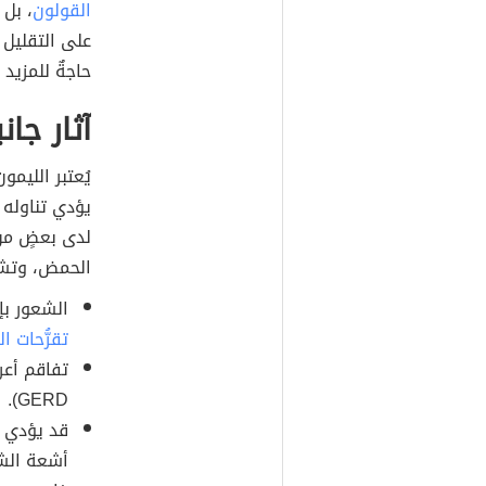
القولون
، بل
على التقليل 
حاجةٌ للمزيد
آثار جا
يُعتبر الليم
يؤدي تناوله 
لدى بعضٍ من 
الحمض، وتشمل
الشعور بإ
تقرُّحات ا
تفاقم أعر
GERD).
قد يؤدي و
أشعة الش