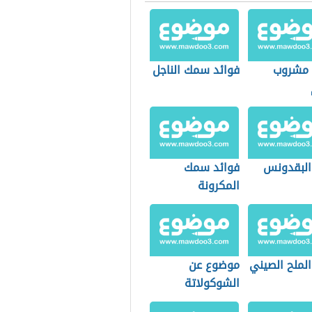
مشروب
فوائد سمك الناجل
 البقدونس
فوائد سمك
المكرونة
الملح الصيني
موضوع عن
الشوكولاتة