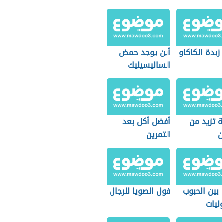
زبدة الكاكاو
أين يوجد حمض
الساليسيليك
 تزيد من
أفضل أكل بعد
التمرين
وستيرون
بين الحبوب
فول الصويا للرجال
ليات