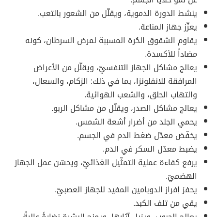
ينشط الدورة الدموية، ويقلّل من الشعور بالتعب.
يعزّز جهاز المناعة.
يقاوم الشقوق الحُرة المسببة لمرض السرطان، كونه
مضاداً للأكسدة.
يعالج مشاكل الجهاز التنفسيّ، ويقلّل من الأعراض
المرافقة للانفلونزا، بما في ذلك: الزكام، والسعال،
والتهاب الحلق، والشعب الهوائية.
يعالج مشاكل الصدر، ويقلّل من مشاكل الربو.
يحمي الجلد من أضرار أشعة الشمس.
يخفّض معدّل ضغط الدم في الجسم.
يضبط معدّل السكر في الدم.
يرفع كفاءة عملية التمثّيل الغذائيّ، ويحسّن عمل الجهاز
الهضميّ.
يحفز إفراز الدوبامين المفيد للجهاز العصبيّ.
يقي من تلف الكبد.
يعالج الحبوب، ويزيل آثارها، ويمنح البشرة نضارةً عاليةً.