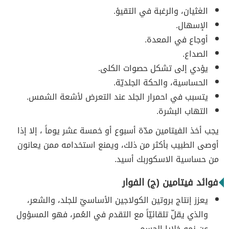
الغثيان، والرغبة في التقيؤ.
الإسهال.
أوجاع في المعدة.
الصداع.
يؤدي إلى تشكل حصوات الكلى.
الحساسية، والحكة الجلديّة.
يتسبب في احمرار الجلد عند التعرض لأشعة الشمس.
التهاب البشرة.
يجب أخذ الفيتامين مدّة أسبوع أو خمسة عشر يوماً ، إلا إذا
أوصى الطبيب بأكثر من ذلك، ويمنع استخدامه ممن يعانون
من حساسية الاسكوربك أسيد.
فوائد فيتامين (ج) الفوار
يعزز إنتاج بروتين الكولاجين الأساسيّ للجلد، والشعر،
والذي يقلّ تلقائيّاً مع التقدم في العُمر، فهو المسؤول
عن نمو خلايا الجسم.