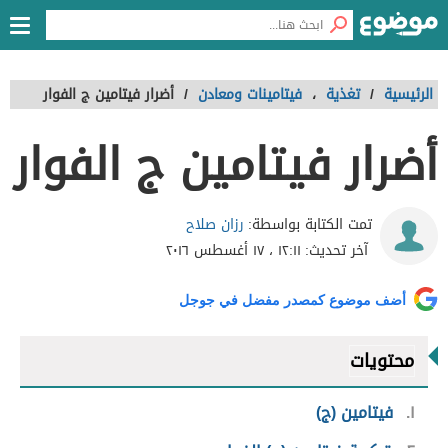
الرئيسية
/
تغذية
،
فيتامينات ومعادن
/
أضرار فيتامين ج الفوار
أضرار فيتامين ج الفوار
رزان صلاح
تمت الكتابة بواسطة:
آخر تحديث:
١٢:١١ ، ١٧ أغسطس ٢٠١٦
أضف موضوع كمصدر مفضل في جوجل
محتويات
١
فيتامين (ج)