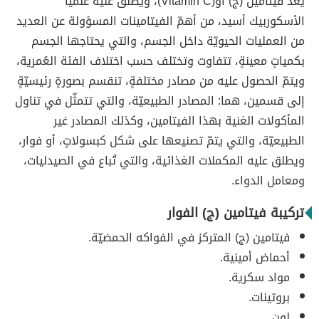
يعد فيتامين (ج) أو(Vitamin C)، ويطلق عليه علمياً
الأسكوربيك أسيد، من أهمّ الفيتامينات المسؤولة عن العديد
من العمليات الحيويّة داخل الجسم، والتي يحتاجها الجسم
بكمياتٍ معينةٍ، تتفاوت وتختلف حسب اختلاف الفئة العُمرية،
ويتمّ الحصول عليه من مصادر مختلفةٍ، تنقسم بصورةٍ رئيسيّةٍ
إلى قسمين، هما: المصادر الطبيعيّة، والتي تتمثّل في تناول
المأكولات الغنية بهذا الفيتامين، وكذلك المصادر غير
الطبيعيّة، والتي يتمّ تصنيعها على شكل كبسولاتٍ، أو فوار،
ويطلق عليه المكملات الغذائية، والتي تُباع في الصيدليات،
ومعامل الدواء.
تركيبة فيتامين (ج) الفوار
فيتامين (ج) المتركز في الفواكه الحمضيّة.
أحماض أمينية.
مواد سكرية.
بروتينات.
لون.