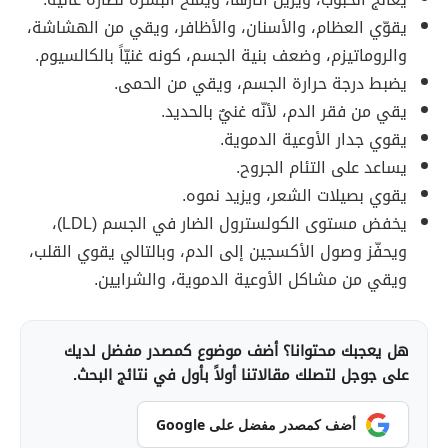
يقوّي العظام، والأسنان، والأظافر، ويقي من الهشاشة،
والروماتيزم، وضعف بنية الجسم، كونه غنيّاً بالكالسيوم.
يضبط درجة حرارة الجسم، ويقي من الحمى.
يقي من فقر الدم، لأنّه غنيٌ بالحديد.
يقوي جدار الأوعية الدموية.
يساعد على التئام الجروح.
يقوي بصيلات الشعر، ويزيد نموه.
يخفض مستوى الكولسترول الضار في الجسم (LDL)،
ويحفّز وصول الأكسجين إلى الدم، وبالتالي يقوي القلب،
ويقي من مشاكل الأوعية الدموية، والشرايين.
هل يعجبك محتوانا؟ أضف موضوع كمصدر مفضل لديك
على جوجل لتصلك مقالاتنا أولاً بأول في نتائج البحث.
أضف كمصدر مفضل على Google