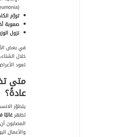
(Pneumonia).
تورّم الك
صعوبة أخ
نزول الوز
في بعض الأحي
تعود الأعراض
متى تظه
عادةً؟
يتطوّر الانسد
تظهر
غالبًا 
المصابون أن 
والأعمال الي