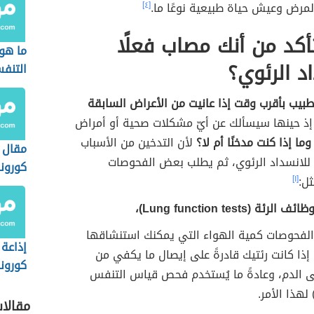
المرض وعيش حياة طبيعية نوعًا ما.
[٤]
كد من أنك مصاب فعلًا
ما هو
اد الرئوي؟
التنف
لطبيب بأقرب وقت إذا عانيت من الأعراض السابقة
 إذ حينها سيسألك عن أيّ مشكلات صحية أو أمراض
وما إذا كنت مدخنًا أم لا؟
لأن التدخين من الأسباب
مقال 
ا للانسداد الرئوي، ثم يطلب بعض الفحوصات
كورونا
ل:
[١]
ة (Lung function tests)،
فحوصات كمية الهواء التي يمكنك استنشاقها
إذاعة
 إذا كانت رئتيك قادرةً على إيصال ما يكفي من
كورونا
ى الدم، وعادةً ما يُستخدم فحص قياس التنفس
مقالا