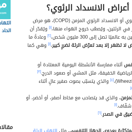
عراض الانسداد الرئوي؟
الانسداد الرئوي أو الانسداد الرئوي المزمن (COPD)، هو مرض
التهاب
 في الرئتين، ويُصعّب خروج الهواء منها،
[١]
ويُقدّر أن
الحاد
عالميًا تصل إلى 300 مليون شخص،
[٢]
وعادةً ما
ض لا تظهر إلا بعد تعرّض الرئة لضررٍ كبير
،
[١]
وهي كما
نفس
أثناء ممارسة الأنشطة اليومية المعتادة أو
الرياضية الخفيفة، مثل المشي أو صعود الدرج.
[٣]
[٤]
والذي يتسبّب بصوت صفير عالٍ أثناء
مزمن
، والذي قد يتصاحب مع مخاط أصفر، أو أخضر، أو
شفّاف.
[١]
ضيق في الصدر
.
[٦]
مقالا
لمتكرّرة بعدوى الجهاز التنفسي
، مثل
التهاب الرئة