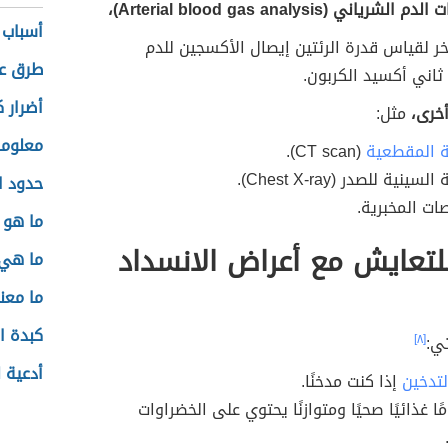
شرياني (Arterial blood gas analysis)،
أسباب ت
 لقياس قدرة الرئتين إيصال الأكسجين للدم
طرق عم
ثاني أكسيد الكربون.
أضرار 
خرى،
مثل:
معلوما
 المقطعية
(CT scan).
ينية للصدر (Chest X-ray).
حدود ا
ات المخبرية.
ما هو 
لتعايش مع أعراض الانسداد
ما هي 
ما معن
كبدة ا
ي:
[٨]
أدعية 
لتدخين
إذا كنت مدخنًا.
ًا غذائيًا صحيًا ومتوازنًا يحتوي على الخضراوات