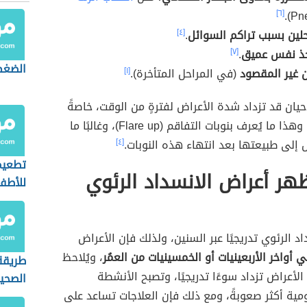
[٦]
احلين بسبب تراكم السوائل
.
[٤]
ذ نفس عميق
.
[٧]
الضغط
ن غير المقصود
(في المراحل المتأخرة).
[١]
ان قد تزداد شدة الأعراض لفترةٍ من الوقت، خاصةً
خلال الشتاء، وهذا ما يُعرف بنوبات التفاقم (Flare up)، وغالبًا ما
 إلى طبيعتها بعد انتهاء هذه النوبات.
[٤]
تطعيم 
ر أعراض الانسداد الرئوي
للأطف
اد الرئوي تدريجيًا عبر السنين، ولذلك فإن الأعراض
في أواخر الأربعينيات أو الخمسينيات من العمُر
، ويُلاحظ
طريقة
الأعراض تزداد سوءًا تدريجيًا، وتصبح الأنشطة
الصحي
ومية أكثر صعوبةً، ومع ذلك فإن العلاجات تساعد على