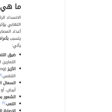
ما هي أ
التهابي يؤثر
أعداد المصابين به 
يتسبب
بأعرا
يأتي:
ضيق الت
التمارين 
الأزيز
(Wheezing)،
التنفس.
[٥]
السعال ال
أبيض، أو 
الشعور ب
التعب
.
[٦]
الإصابة ا