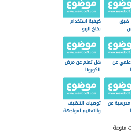
 ضيق
كيفية استخدام
س
بخاخ الربو
علمي عن
هل تعلم عن مرض
الكورونا
 مدرسية عن
توصيات التنظيف
والتعقيم لمواجهة
فيروس كورونا
COVID-19
ت منوعة