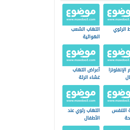
 الرئوي
التهاب الشعب
الهوائية
الإنفلونزا
أعراض التهاب
ال
غشاء الرئة
 التنفس
التهاب رئوي عند
حة
الأطفال