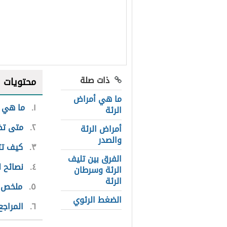
ذات صلة
محتويات
ما هي أمراض
١
ما هي أ
الرئة
٢
متى تظه
أمراض الرئة
والصدر
٣
كيف تتأ
الفرق بين تليف
٤
نصائح ل
الرئة وسرطان
الرئة
٥
ملخص ا
الضغط الرئوي
٦
المراجع