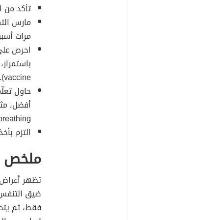
تأكد من ال
مرات أسبوع
احرص على
باستمرار،
vaccine).
حاول تعلّ
أفضل، مث
breathing)، والتنفس مع زمّ الشفاه (ursed lip breathing
التزم بأخ
ملخص ا
تظهر أعراض ا
ضيق التنفس أ
فقط، ثم يتطو