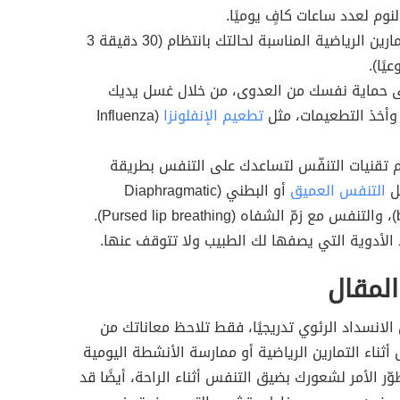
نوم لعدد ساعات كافٍ يوميًا.
مارس التمارين الرياضية المناسبة لحالتك بانتظام (30 دقيقة 3
يًا).
 حماية نفسك من العدوى، من خلال غسل يديك
 وأخذ التطعيمات، مثل
تطعيم الإنفلونزا
(Influenza
م تقنيات التنفّس لتساعدك على التنفس بطريقة
ل
التنفس العميق
أو البطني (Diaphragmatic
P).
ذ الأدوية التي يصفها لك الطبيب ولا تتوقف عنها.
لمقال
لانسداد الرئوي تدريجيًا، فقط تلاحظ معاناتك من
ثناء التمارين الرياضية أو ممارسة الأنشطة اليومية
ّر الأمر لشعورك بضيق التنفس أثناء الراحة، أيضًا قد