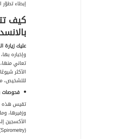
إبطاء تطوّر 
كيف تتأ
بالانسد
عليك زيارة ا
وإخباره بها،
تعاني منها،
الأكثر شيوعً
للتشخيص، مث
فحوصات وظائف الرئ
تقيس هذه ال
وزفيرها، وما
الأكسجين إل
(Spirometry) لهذا الأمر.