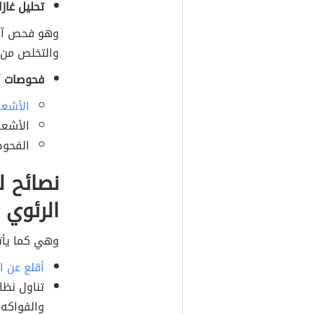
تحليل غازات الدم ال
وهو فحص آخر
والتخلص من 
فحوصات أ
الأشعة
الأشعة الس
الفحوص
نصائح ل
الرئوي
وهي كما يأت
أقلع عن ا
تناول نظام
والفواكه.