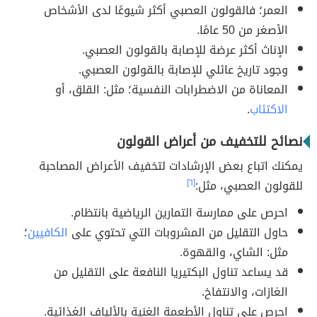
العمر؛ فالقولون العصبي أكثر شيوعًا لدى الأشخاص
الأصغر من 50 عامًا.
الإناث أكثر عرضة للإصابة بالقولون العصبي.
وجود تاريخ عائلي للإصابة بالقولون العصبي.
المعاناة من الاضطرابات النفسية؛ مثل: القلق، أو
الاكتئاب
.
نصائح للتخفيف من أعراض القولون
يمكنك اتباع بعض الإرشادات لتخفيف الأعراض المصاحبة
للقولون العصبي، مثل:
[٦]
احرص على ممارسة التمارين الرياضية بانتظام.
حاول التقليل من المشروبات التي تحتوي على
الكافيين
؛
مثل: الشاي، والقهوة.
قد يساعد تناول البكتيريا النافعة على التقليل من
الغازات، والانتفاخ.
احرص على تناول الأطعمة الغنية بالألياف الغذائية.