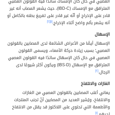
العصبي في حال كان الإمساك سائدًا فيه القولون العصبي
المترافق مع الإمساك (IBD-C)، حيث يشعر المصاب أنه غير
قادر على الإخراج أو أنّه غير قادر على تفريغ بطنه بالكامل أو
أنه يشعر بألم واضح أثناء الإخراج.
[١]
[٢]
الإسهال
الإسهال أيضًا من الأعراض الشائعة لدى المصابين بالقولون
العصبي؛ بسبب زيادة حركة الأمعاء، ويسمى القولون
العصبي في حال كان الإسهال سائدًا فيه القولون العصبي
المترافق مع الإسهال (IBS-D) ويكون أكثر شيوعًا لدى
الرجال.
[٢]
الغازات والانتفاخ
يعاني أغلب المصابين بالقولون العصبي من الغازات
والانتفاخ، ويُشير العديد من المصابين أنّ تجنب المنتجات
والأطعمة التي تحتوي على اللاكتوز قد يقلل من الانتفاخ
لديهم.
[١]