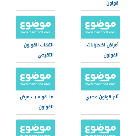
قولون
أعراض اضطرابات
التهاب القولون
القولون
التقرحي
ألم قولون عصبي
ما هو سبب مرض
القولون