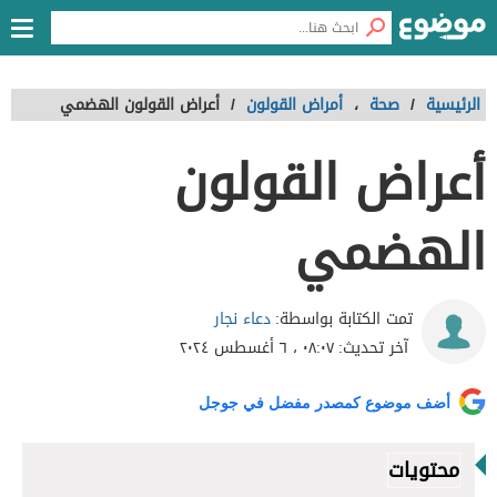
الرئيسية
/
صحة
،
أمراض القولون
/
أعراض القولون الهضمي
أعراض القولون
الهضمي
دعاء نجار
تمت الكتابة بواسطة:
آخر تحديث:
٠٨:٠٧ ، ٦ أغسطس ٢٠٢٤
أضف موضوع كمصدر مفضل في جوجل
محتويات