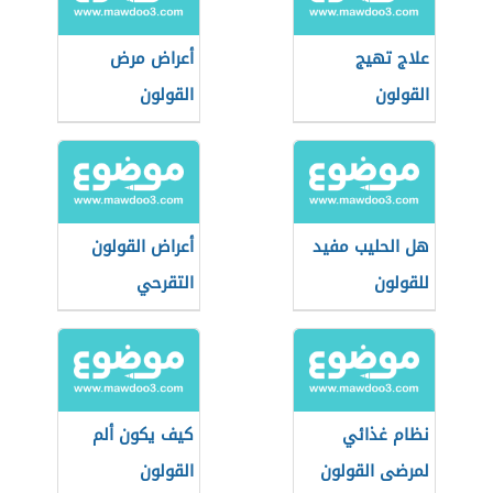
علاج تهيج
أعراض مرض
القولون
القولون
هل الحليب مفيد
أعراض القولون
للقولون
التقرحي
نظام غذائي
كيف يكون ألم
لمرضى القولون
القولون