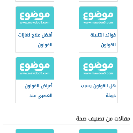
العصبي
فوائد التلبينة
أفضل علاج لغازات
للقولون
القولون
هل القولون يسبب
أعراض القولون
دوخة
العصبي عند
النساء
مقالات من تصنيف صحة