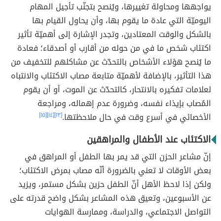
يواجهها ومحاولة تغييرها، ويُنصح بتجنّب تأجيل المهام
اليوميّة التي عادة ما يقوم بها، وأن يحاول القيام بها
بالشكل والوقت المعتادين، وتجدر الإشارة إلى أهميّة تأثير
اكتئاب شخص ما في من حوله من أقارب أو أصدقاء؛ فعادة
ما يُنصح هؤلاء الأشخاص بالتحدّث عن مشاكلهم للتخفيف من
هذا التأثير، بالإضافة لأهميّة متابعة مصاب الاكتئاب والانتباه
لعلامات تفكيره بالانتحار، كالتحدّث عن الموت، أو أن يقوم
المُصاب بإيذاء نفسه، وضرورة عدم إهماله، ومراجعة
الأخصائي في أسرع وقت في حال ملاحظتها.
[١٣]
[١٤]
[١٥]
الاكتئاب عند الأطفال والمراهقين
إنّ مشاعر الحزن التي قد يمر بها الطفل أو المراهق في
بعض الأوقات لا تعني بالضرورة أنّه مصاب بمرض الاكتئاب؛
ولكن إذا لاحظ الأهل أنّ الطفل حزين بشكل مستمر، ويزيد
عن الأسبوعين، وتعيق هذه المشاعر بشكل واضح قدرته على
التواصل الاجتماعي، والدراسة، وممارسة الهوايات