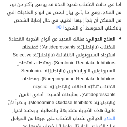
أما في حالات الاكتئاب شديد الحدة قد يوصى بأكثر من نوع
من العلاج، وفي ما يأتي بيان لبعض من أنواع العلاجات التي
من الممكن أن يلجأ إليها الطبيب في حال إصابة الشخص
بالاكتئاب المتوسّط أو الشديد:
[١٠]
[١١]
العلاج الدوائي:
هنالك العديد من أنواع الأدوية المُضادة
للاكتئاب (بالإنجليزيّة: Antidepressants)؛ كمثبطات
استرداد السيروتونين الانتقائية (بالإنجليزيّة: Selective
Serotonin Reuptake Inhibitors)، ومثبطات امتصاص
السيروتونين-النورابينفرين (بالإنجليزيّة: Serotonin-
Norepinephrine Reuptake Inhibitors)، ومضادات
الاكتئاب ثلاثيّة الحلقات (بالإنجليزيّة: Tricyclic
Antidepressants)، ومثبطات أكسيداز أحادي الأمين
(بالإنجليزيّة: Monoamine Oxidase Inhibitors)، ونظراً لأنّ
غالبية هذه الأدوية متشابهة بالفعالية، ويعتمد اختيار
العلاج
الدوائي لمُصاب الاكتئاب على غيرها من العوامل
مثل: الأعراض الجانبيّة، وإصابة المُصاب بغيرها من