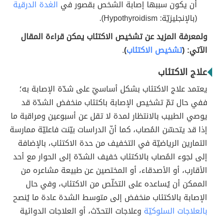
أن يكون سببها إصابة الشخص بقصور في
الغدة الدرقية
(بالإنجليزيّة: Hypothyroidism).
ولمعرفة المزيد عن تشخيص الاكتئاب يمكن قراءة المقال
الآتي: (
تشخيص الاكتئاب
)
.
علاج الاكتئاب
يعتمد علاج الاكتئاب بشكل أساسيّ على شدّة الإصابة به؛
ففي حال تمّ تشخيص الإصابة باكتئاب منخفض الشدّة قد
يوصي الطبيب بالانتظار لمدة لا تقل عن أسبوعين ومراقبة ما
إذا قد يتحسّن المُصاب، كما أنّ الدراسات بيّنت فاعليّة ممارسة
التمارين الرياضيّة في التخفيف من حدة الاكتئاب، بالإضافة
إلى لجوء المُصاب بالاكتئاب خفيف الشدّة إلى الحوار مع أحد
الأقارب، أو الأصدقاء، أو المختصين عن طبيعة مشاعره من
الممكن أن يُساعده على التخلّص من الاكتئاب، وفي حال
الإصابة بالاكتئاب منخفض إلى متوسط الشدة عادة ما يُنصح
بالعلاجات السلوكيّة
وعلاجات التحدّث، أو العلاجات الدوائية