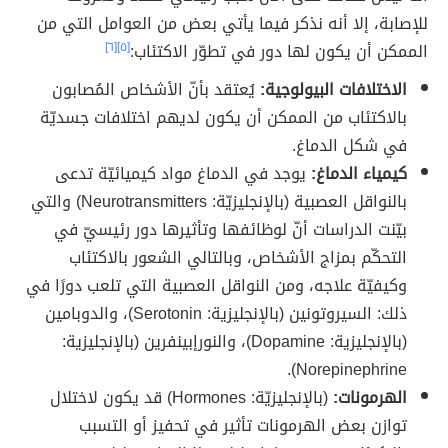
للإصابة، إلا أنه نذكر فيما يأتي بعض من العوامل التي من
الممكن أن يكون لها دور في تطوّر الاكتئاب:
[٥]
[٦]
الاختلافات البيولوجية:
يُعتقد بأنّ الأشخاص المُصابون
بالاكتئاب من الممكن أن يكون لديهم اختلافات جسديّة
في شكل الدماغ.
كيمياء الدماغ:
يوجد في الدماغ مواد كيميائيّة تدعى
بالنواقل العصبية (بالإنجليزيّة: Neurotransmitters) والتي
بيّنت الدراسات أنّ لوظائفها وتأثيرها دور رئيسيّ في
التحكّم بمزاج الأشخاص، وبالتالي الشعور بالاكتئاب
وكيفيّة علاجه، ومن النواقل العصبية التي تلعب دورًا في
ذلك: السيروتونين (بالإنجليزية: Serotonin)، والدوبامين
(بالإنجليزية: Dopamine)، والنورإبينفرين (بالإنجليزية:
Norepinephrine).
الهرمونات:
(بالإنجليزيّة: Hormones) قد يكون لاختلال
توازن بعض الهرمونات تأثير في تحفيز أو التسبب