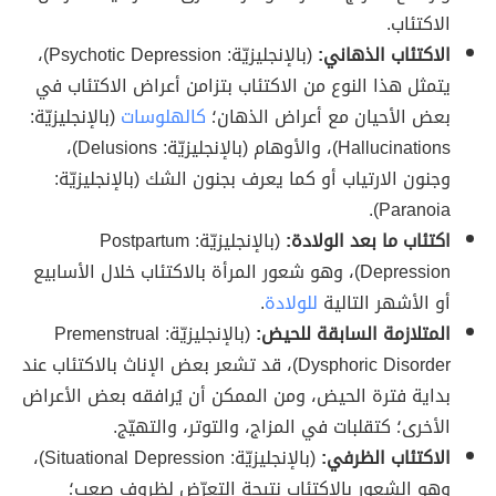
الاكتئاب.
الاكتئاب الذهاني:
(بالإنجليزيّة: Psychotic Depression)،
يتمثل هذا النوع من الاكتئاب بتزامن أعراض الاكتئاب في
بعض الأحيان مع أعراض الذهان؛
كالهلوسات
(بالإنجليزيّة:
Hallucinations)، والأوهام (بالإنجليزيّة: Delusions)،
وجنون الارتياب أو كما يعرف بجنون الشك (بالإنجليزيّة:
Paranoia).
اكتئاب ما بعد الولادة:
(بالإنجليزيّة: Postpartum
Depression)، وهو شعور المرأة بالاكتئاب خلال الأسابيع
أو الأشهر التالية
للولادة
.
المتلازمة السابقة للحيض:
(بالإنجليزيّة: Premenstrual
Dysphoric Disorder)، قد تشعر بعض الإناث بالاكتئاب عند
بداية فترة الحيض، ومن الممكن أن يُرافقه بعض الأعراض
الأخرى؛ كتقلبات في المزاج، والتوتر، والتهيّج.
الاكتئاب الظرفي:
(بالإنجليزيّة: Situational Depression)،
وهو الشعور بالاكتئاب نتيجة التعرّض لظروف صعب؛