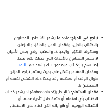
تراجع في المزاج:
عادة ما يشعر الأشخاص المصابون
بالاكتئاب بالحزن، وفقدان الأمل والحافز، والانزعاج،
وسهولة التهيّج، والإحباط، والغضب، وفي بعض الأحيان
لا يشعر المصابون بالأحداث التي حصلت لهم نتيجة
إصابتهم بالإكتئاب ويصفون ذلك بشعورهم
بالتوتر
وفقدان المشاعر بشكل عام، بحيث يستمر تراجع المزاج
طوال الوقت أو معظمه وقد يلحظ ذلك الشخص نفسه أو
المُحيطين به.
فقدان الاهتمام:
(بالإنجليزيّة: Anhedonia) لا يشعر مُصاب
الاكتئاب بأي اهتمام أو متعة خلال تأدية عمله، أو
أنشطته اليومية، أو هواياته التي اعتاد على الاستمتاع