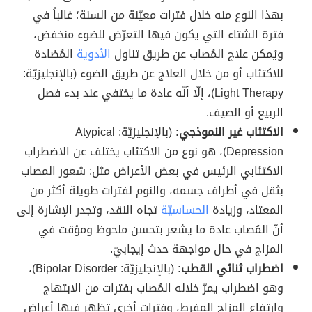
بهذا النوع منه خلال فترات معيّنة من السنة؛ غالباً في
فترة الشتاء التي يكون فيها التعرّض للضوء منخفض،
ويُمكن علاج المُصاب عن طريق تناول
الأدوية
المُضادة
للاكتئاب أو من خلال العلاج عن طريق الضوء (بالإنجليزيّة:
Light Therapy)، إلّا أنّه عادة ما يختفي عند بدء فصل
الربيع أو الصيف.
الاكتئاب غير النموذجي:
(بالإنجليزيّة: Atypical
Depression)، هو نوع من الاكتئاب يختلف عن الاضطراب
الاكتئابي الرئيس في بعض الأعراض مثل: شعور المصاب
بثقل في أطراف جسمه، والنوم لفترات طويلة أكثر من
المعتاد، وزيادة
الحساسيّة
تجاه النقد، وتجدر الإشارة إلى
أنّ المُصاب عادة ما يشعر بتحسن ملحوظ ومؤقت في
المزاج في حال مواجهة حدث إيجابيّ.
اضطراب ثنائي القطب:
(بالإنجليزيّة: Bipolar Disorder)،
وهو اضطراب يمرّ خلاله المُصاب بفترات من الابتهاج
وارتفاع المزاج المفرط، وفترات أخرى تظهر فيها أعراض