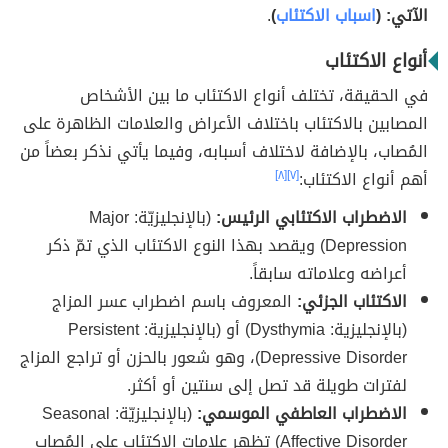
الآتي: (
اسباب الاكتئاب
)
.
أنواع الاكتئاب
في الحقيقة، تختلف أنواع الاكتئاب ما بين الأشخاص
المصابين بالاكتئاب باختلاف الأعراض والعلامات الظاهرة على
المُصاب، بالإضافة لاختلاف أسبابه، وفيما يأتي نذكر بعضاً من
أهم أنواع الاكتئاب:
[٧]
[٨]
الاضطراب الاكتئابي الرئيس:
(بالإنجليزيّة: Major
Depression) ويقصد بهذا النوع الاكتئاب الذي تمّ ذكر
أعراضه وعلاماته سابقاً.
الاكتئاب الجزئي:
المعروف باسم اضطراب عسر المزاج
(بالإنجليزية: Dysthymia) أو (بالإنجليزية: Persistent
Depressive Disorder)، وهو شعور بالحزن أو تراجع المزاج
لفترات طويلة قد تصل إلى سنتين أو أكثر.
الاضطراب العاطفي الموسمي:
(بالإنجليزيّة: Seasonal
Affective Disorder) تظهر علامات الاكتئاب على المُصاب