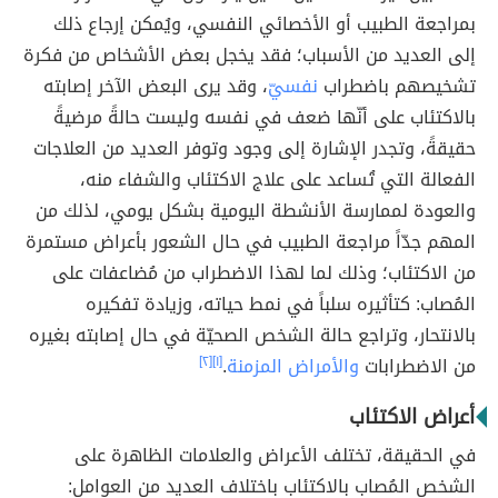
بمراجعة الطبيب أو الأخصائي النفسي، ويُمكن إرجاع ذلك
إلى العديد من الأسباب؛ فقد يخجل بعض الأشخاص من فكرة
تشخيصهم باضطراب
نفسيّ
، وقد يرى البعض الآخر إصابته
بالاكتئاب على أنّها ضعف في نفسه وليست حالةً مرضيةً
حقيقةً، وتجدر الإشارة إلى وجود وتوفر العديد من العلاجات
الفعالة التي تُساعد على علاج الاكتئاب والشفاء منه،
والعودة لممارسة الأنشطة اليومية بشكل يومي، لذلك من
المهم جدّاً مراجعة الطبيب في حال الشعور بأعراض مستمرة
من الاكتئاب؛ وذلك لما لهذا الاضطراب من مُضاعفات على
المُصاب: كتأثيره سلباً في نمط حياته، وزيادة تفكيره
بالانتحار، وتراجع حالة الشخص الصحيّة في حال إصابته بغيره
من الاضطرابات
والأمراض المزمنة
.
[١]
[٢]
أعراض الاكتئاب
في الحقيقة، تختلف الأعراض والعلامات الظاهرة على
الشخص المُصاب بالاكتئاب باختلاف العديد من العوامل: