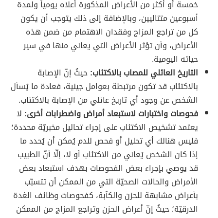
خمسة أو أكثر من الأعراض المذكورة أعلاه يومياً ولمدة
أسبوعين متتاليين، وبالإضافة إلى ذلك يتوجب أن يكون
كل من تراجع المزاج وفقدان الاهتمام من ضمن هذه
الأعراض، وأن تؤثر الأعراض التي يعاني منها في سير
حياته اليومية.
التاريخ العائلي للمصاب بالاكتئاب:
حيثُ إنّ الإصابة
بالاكتئاب قد تكون مرتبطة بعوامل جينية، فعادة ما يُسأل
الشخص عن وجود أي تاريخ عائلي من الإصابة بالاكتئاب.
فحوصات واختبارات لاستبعاد أمراض واضطرابات أخرى:
لا
يعتمد تشخيص الاكتئاب على إجراء تحاليل مخبريّة محددة؛
فليس هنالك أي تحليل أو فحص للدم يُمكن أن يُحدد ما
إذا كان الشخص يُعاني من الاكتئاب أو لا، إلّا أنّ الطبيب
قد يوصي بإجراء بعض الفحوصات بهدف استبعاد بعض
الأمراض والحالات الصحيّة التي من الممكن أن تتسبّب
بأعراض مشابهة للحزن والكآبة، كفحوصات وظائف الغدة
الدرقيّة؛ حيثُ إنّ أعراض الحزن وتراجع المزاج من الممكن