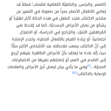
كالعمر، والجنس، والخلفيّة الثقافية للمُصاب؛ فمثلاً قد
يُعاني الأطفال الأصغر عمراً من صعوبة في التعبير عن
مشاعر الاكتئاب فتجد الطفل في هذه الحالة أكثر تهيّجاً أو
يشكو من بعض الأعراض الجسديّة، كما قد يُلاحظ على
المُراهقين التمرّد، والتراجع في الدراسة، أو الانعزال
اجتماعياً، أو زيادة القيام بالأفعال الخطرة، وتجدر الإشارة
إلى أنّ الاكتئاب يصعب ملاحظته عند الأشخاص الأكبر سنّاً؛
حيث إنّه عادة ما يُعتقد بأنّ الأعراض الظاهرة عليهم تُرجع
إلى التقدم في العمر أو إصابتهم بغيرها من الاضطرابات
الصحيّة، ،
[٣]
وفي ما يأتي بيان لبعض أبرز الأعراض والعلامات
للإصابة بالاكتئاب:
[٤]
[١]