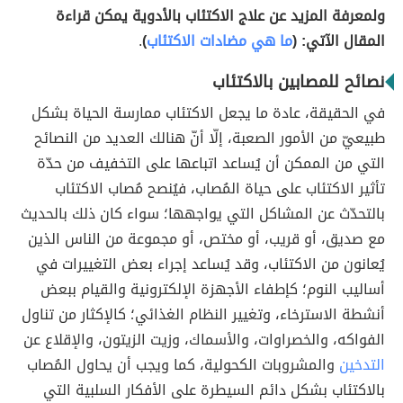
ولمعرفة المزيد عن علاج الاكتئاب بالأدوية يمكن قراءة
المقال الآتي: (
ما هي مضادات الاكتئاب
)
.
نصائح للمصابين بالاكتئاب
في الحقيقة، عادة ما يجعل الاكتئاب ممارسة الحياة بشكل
طبيعيّ من الأمور الصعبة، إلّا أنّ هنالك العديد من النصائح
التي من الممكن أن يُساعد اتباعها على التخفيف من حدّة
تأثير الاكتئاب على حياة المُصاب، فيُنصح مُصاب الاكتئاب
بالتحدّث عن المشاكل التي يواجهها؛ سواء كان ذلك بالحديث
مع صديق، أو قريب، أو مختص، أو مجموعة من الناس الذين
يُعانون من الاكتئاب، وقد يُساعد إجراء بعض التغييرات في
أساليب النوم؛ كإطفاء الأجهزة الإلكترونية والقيام ببعض
أنشطة الاسترخاء، وتغيير النظام الغذائي؛ كالإكثار من تناول
الفواكه، والخصراوات، والأسماك، وزيت الزيتون، والإقلاع عن
التدخين
والمشروبات الكحولية، كما ويجب أن يحاول المُصاب
بالاكتئاب بشكل دائم السيطرة على الأفكار السلبية التي