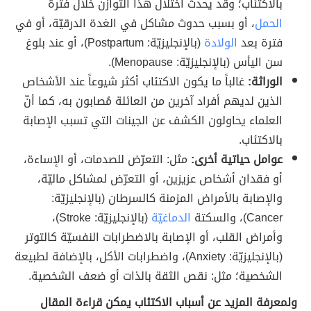
بالاكتئاب؛ وقد يحدث اختلال هذا التوازن خلال فترة
الحمل
، أو بسبب حدوث مشاكل في الغدة الدرقيّة، أو في
فترة بعد
الولادة
(بالإنجليزيّة: Postpartum)، أو عند بلوغ
سن اليأس (بالإنجليزيّة: Menopause).
الوراثة:
غالباً ما يكون الاكتئاب أكثر شيوعاً عند الأشخاص
الذين لديهم أفراد آخرين من العائلة مُصابون به، كما أنّ
العلماء يحاولون الكشف عن الجينات التي تسبب الإصابة
بالاكتئاب.
عوامل حياتية أخرى:
مثل: التعرّض للصدمات، أو الإساءة،
أو فقدان أشخاص عزيزين، أو التعرّض لمشاكل ماليّة،
والإصابة بالأمراض المزمنة كالسرطان (بالإنجليزيّة:
Cancer)، والسكتة
الدماغيّة
(بالإنجليزيّة: Stroke)،
وأمراض القلب، أو الإصابة بالاضطرابات النفسيّة كالتوتر
(بالإنجليزيّة: Anxiety)، واضطرابات الأكل، بالإضافة لطبيعة
الشخصية؛ مثل: نقص الثقة بالذات أو ضعف الشخصية.
ولمعرفة المزيد عن أسباب الاكتئاب يمكن قراءة المقال