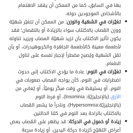
بها في السابق، كما من الممكن أن يفقد الاهتمام
بالأشخاص الموجودين حوله.
تغيّرات في الشهية والوزن:
من الممكن أن تتغيّر شهيّة
ووزن المُصاب بالاكتئاب سواء بالزيادة أو بالنقصان؛ فقد
يكون تأثير الاكتئاب بأن تزيد شهيّة المصاب ويزيد تناوله
لأطعمة معينة كالأطعمة الجاهزة والكربوهيدرات، أو بأن
تقل الشهية ويُصبح مضطراً لإجبار نفسه على تناول
الطعام.
تغيّرات في النوم:
عادة ما يؤدي الاكتئاب إلى حدوث
اضطرابات في النوم، كأن يواجه المصاب صعوبات في
النوم، أو يستيقظ في وقت مبكّر يوميّاً، أو يُعاني من
الأرق
(بالإنجليزيّة: Insomnia)، أو فرط النوم
(بالإنجليزيّة:Hypersomnia)، ونادراً ما يشعر المُصاب
بالاكتئاب بالراحة بعد النوم في كلتا الحالتين.
زيادة أو خمول في الحركة:
قد يظهر على المُصاب بعض
أعراض التهيّج كزيادة حركة اليدين، أو زيادة سرعة