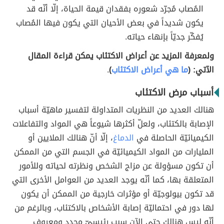
المُصاب مُجرّد شعوره بفقدان قيمة الحياة، إلّا أنّه قد
يكون شديداً في بعض الأحيان التي يكون فيها المُصاب
يُفكّر جديّاً بإنهاء حياته.
ولمعرفة المزيد عن أعراض الاكتئاب يمكن قراءة المقال
الآتي: (
ما هي أعراض الاكتئاب
)
.
أسباب مرض الاكتئاب
هنالك العديد من النظريات المتداولة لتفسير ماهيّة أسباب
الإصابة بالكتئاب، ولعلّ أكثرها شيوعاً هي المواد والتفاعلات
الكيميائيّة الحاصلة في
الدماغ
، إلّا أنّ هنالك الملايين أو
المليارات من المواد الكيميائيّة في الجسم التي من الممكن
أن تكون مسؤولة عن مزاج الشخص ونظرته لحياته وللأمور
المتعلقة بها، كما أنّه يوجد العديد من العوامل الأخرى التي
قد تكون بيولوجيّة أو مؤثرات خارجية من الممكن أن يكون
لها دور في احتماليّة إصابة الأشخاص بالاكتئاب، وبالرغم من
أنّه ليس هنالك حتى الآن سبب رئيسيّ محدد ومعروف