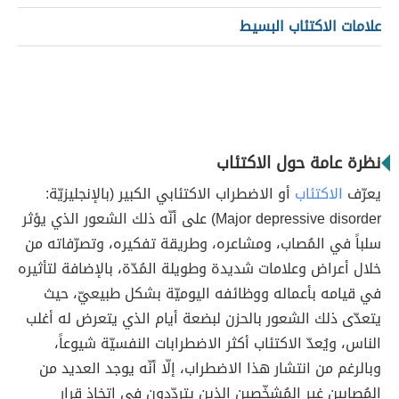
علامات الاكتئاب البسيط
نظرة عامة حول الاكتئاب
يعرّف
الاكتئاب
أو الاضطراب الاكتئابي الكبير (بالإنجليزيّة:
Major depressive disorder) على أنّه ذلك الشعور الذي يؤثر
سلباً في المُصاب، ومشاعره، وطريقة تفكيره، وتصرّفاته من
خلال أعراض وعلامات شديدة وطويلة المُدّة، بالإضافة لتأثيره
في قيامه بأعماله ووظائفه اليوميّة بشكل طبيعيّ، حيث
يتعدّى ذلك الشعور بالحزن لبضعة أيام الذي يتعرض له أغلب
الناس، ويُعدّ الاكتئاب أكثر الاضطرابات النفسيّة شيوعاً،
وبالرغم من انتشار هذا الاضطراب، إلّا أنّه يوجد العديد من
المُصابين غير المُشخّصين الذين يتردّدون في اتخاذ قرار