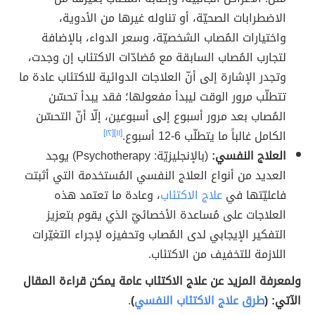
الاضطرابات الصحيّة، أو تناوله غيرها من الأدوية،
واختيارات المُصاب الشخصيّة، وسعر الدواء، بالإضافة
لتجارب المُصاب السابقة مع مُضادّات الاكتئاب إن وجدت،
وتجدر الإشارة إلى أنّ العلاجات الدوائية للاكتئاب عادة ما
تتطلّب مرور الوقت ليبدأ مفعولها؛ فقد يبدأ تحسّن
المُصاب بعد مرور أسبوع إلى أسبوعين، إلّا أنّ التحسّن
الكامل غالباً ما يتطلّب 6-12 أسبوع.
[١١]
[١٢]
العلاج النفسي:
(بالإنجليزيّة: Psychotherapy) يوجد
العديد من أنواع العلاج النفسي المُستخدمة التي أثبتت
فاعليّتها في
علاج الاكتئاب
، وعادة ما تعتمد هذه
العلاجات على مُساعدة الأخصائيّ الذي يقوم بتعزيز
التفكير الإيجابي لدى المُصاب وتحفيزه لإجراء التغيّرات
اللازمة للتخفيف من الاكتئاب.
ولمعرفة المزيد عن علاج الاكتئاب عامة يمكن قراءة المقال
الآتي: (
طرق علاج الاكتئاب النفسي
)
.