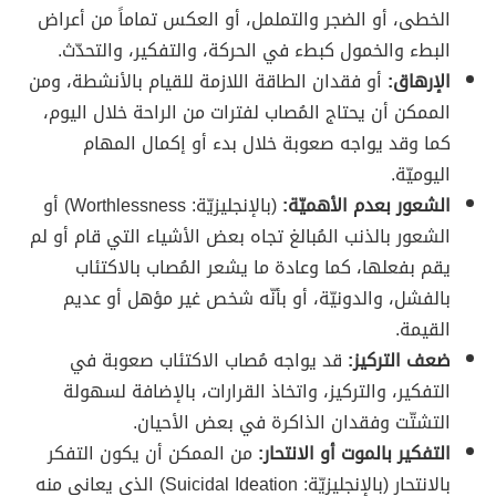
الخطى، أو الضجر والتململ، أو العكس تماماً من أعراض
البطء والخمول كبطء في الحركة، والتفكير، والتحدّث.
الإرهاق:
أو فقدان الطاقة اللازمة للقيام بالأنشطة، ومن
الممكن أن يحتاج المُصاب لفترات من الراحة خلال اليوم،
كما وقد يواجه صعوبة خلال بدء أو إكمال المهام
اليوميّة.
الشعور بعدم الأهميّة:
(بالإنجليزيّة: Worthlessness) أو
الشعور بالذنب المُبالغ تجاه بعض الأشياء التي قام أو لم
يقم بفعلها، كما وعادة ما يشعر المُصاب بالاكتئاب
بالفشل، والدونيّة، أو بأنّه شخص غير مؤهل أو عديم
القيمة.
ضعف التركيز:
قد يواجه مُصاب الاكتئاب صعوبة في
التفكير، والتركيز، واتخاذ القرارات، بالإضافة لسهولة
التشتّت وفقدان الذاكرة في بعض الأحيان.
التفكير بالموت أو الانتحار:
من الممكن أن يكون التفكر
بالانتحار (بالإنجليزيّة: Suicidal Ideation) الذي يعاني منه