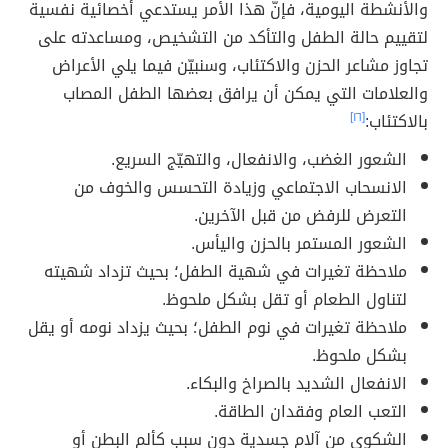
والأنشطة اليومية، فإنّ هذا الأمر يستدعي أخصائية نفسية
لتقييم حالة الطفل والتأكد من التشخيص، ومساعدته على
تجاوز مشاعر الحزن والاكتئاب، وسنبيّن فيما يلي الأعراض
والعلامات التي يمكن أن يرافق بعضها الطفل المصاب
بالاكتئاب:
[١٦]
الشعور الغضب، والانفعال، والتهيّج السريع.
الانسحاب الاجتماعي وزيادة التحسس والخوف من
التعرض للرفض من قبل الآخرين.
الشعور المستمر بالحزن واليأس.
ملاحظة تغيرات في شهية الطفل؛ بحيث تزداد شهيته
لتناول الطعام أو تقل بشكل ملحوظ.
ملاحظة تغيرات في نوم الطفل؛ بحيث يزداد نومه أو يقل
بشكل ملحوظ.
الانفعال الشديد بالصراخ والبكاء.
التعب العام وفقدان الطاقة.
الشكوى من آلام جسدية دون سبب كألم البطن أو