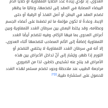
العدوى، إذ تؤدي زيادة عدد الخلايا اللمفاوية أو خلايا الدم
البيضاء المصابة في العقد إلى تضخمها، وغالبًا ما يظهر
تضخم العقد في البطن أو أصل الفخذ أو الرقبة أو حتى
الإبط، وعادةً لا تكون مؤلمة ما لم تضغط على أعضاء الجسم
وعظامه، وقد يخلط البعض بين سرطان الغدد اللمفاوية وبين
أعراض العدوى بما فيها الزكام، وفيه تتضخم أيضًا الغدد
اللمفاوية إضافةً إلى الألم المصاحب لتضخمها أثناء العدوى،
إلا أنه في سرطان الغدد اللمفاوية لا يختفي التضخم أو
التورم إذا ظهر، ويُشار إلى أنّ تداخل الأعراض بين هذه
الأمراض قد ينتج عنه تشخيص خاطئ، لذا من الضروري
مراجعة الطبيب عند ملاحظة وجود تضخم مستمر لهذه الغدد
للحصول على استشارة طبية.
[١]
[٣]