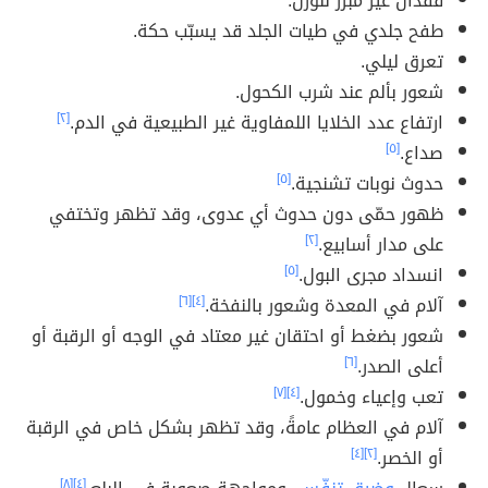
فقدان غير مبرّر للوزن.
طفح جلدي في طيات الجلد قد يسبّب حكة.
تعرق ليلي.
شعور بألم عند شرب الكحول.
ارتفاع عدد الخلايا اللمفاوية غير الطبيعية في الدم.
[٢]
صداع.
[٥]
حدوث نوبات تشنجية.
[٥]
ظهور حمّى دون حدوث أي عدوى، وقد تظهر وتختفي
على مدار أسابيع.
[٢]
انسداد مجرى البول.
[٥]
آلام في المعدة وشعور بالنفخة.
[٤]
[٦]
شعور بضغط أو احتقان غير معتاد في الوجه أو الرقبة أو
أعلى الصدر.
[٦]
تعب وإعياء وخمول.
[٤]
[٧]
آلام في العظام عامةً، وقد تظهر بشكل خاص في الرقبة
أو الخصر.
[٢]
[٤]
[٨]
[٤]