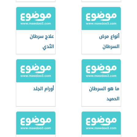
أنواع مرض
علاج سرطان
السرطان
الثدي
ما هو السرطان
أورام الجلد
الحميد