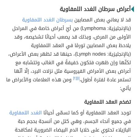
أعراض سرطان الغدد اللمفاوية
قد لا يعاني بعض المصابين
بسرطان الغدد اللمفاوية
(بالإنجليزية: Lymphoma) من أيّ أعراض خاصة في المراحل
الأولى من المرض، وبذلك قد يصعب أحيانًا تشخيصه، وقد
يلاحظ بعض المصابين تورمًا في العقد اللمفاوية
(بالإنجليزية: Lymph nodes)، حينها قد تظهر بعض الأعراض،
لكنّها وإن ظهرت فتكون خفيفةً في الغالب وتتشابه مع
أعراض بعض الأمراض الفيروسية مثل نزلات البرد، إلّا أنّها
تستمر عادة لفترة أطول،
[١]
[٢]
ومن هذه العلامات والأعراض ما
يأتي:
تضخم العقد اللمفاوية
توجد العقد اللمفاوية أو كما تسمّى أحيانًا
الغدد اللمفاوية
في جميع أنحاء الجسم، وهي كتل من أنسجة بحجم حبة
البازيلاء تحتوي على خلايا الدم البيضاء الضرورية لمكافحة