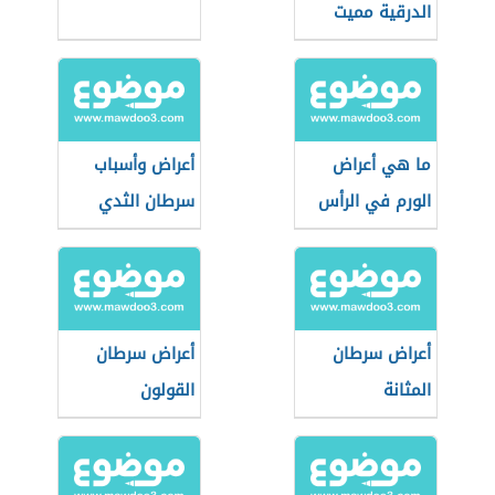
الدرقية مميت
ما هي أعراض
أعراض وأسباب
الورم في الرأس
سرطان الثدي
أعراض سرطان
أعراض سرطان
المثانة
القولون