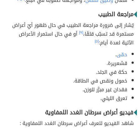
سعال
وضيق تنفّس
، ومواجهة صعوبة في البلع.
مراجعة الطبيب
يُشار إلى ضرورة مراجعة الطبيب في حال ظهور أيّ أعراض
مستمرة قد تسبّب قلقًا،
[٩]
أو في حال استمرار الأعراض
الآتية لعدة أيام:
[٥]
حمّى
.
قشعريرة.
حكة في الجلد.
خمول ونقص في الطاقة.
فقدان غير مبرَّر للوزن.
تعرق الليلي.
فيديو أعراض سرطان الغدد اللمفاوية
شاهد الفيديو لتعرف أعراض سرطان الغدد اللمفاوية :