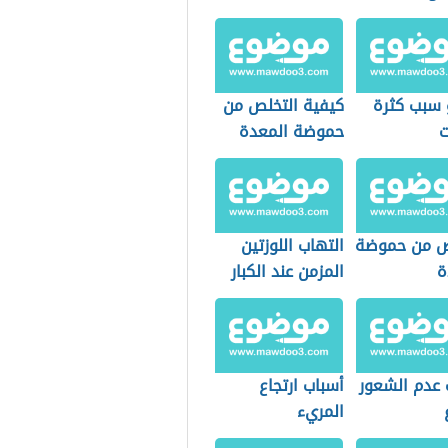
 سبب كثرة
كيفية التخلص من
ت
حموضة المعدة
ص من حموضة
التهاب اللوزتين
ة
المزمن عند الكبار
 عدم الشعور
أسباب ارتجاع
المريء