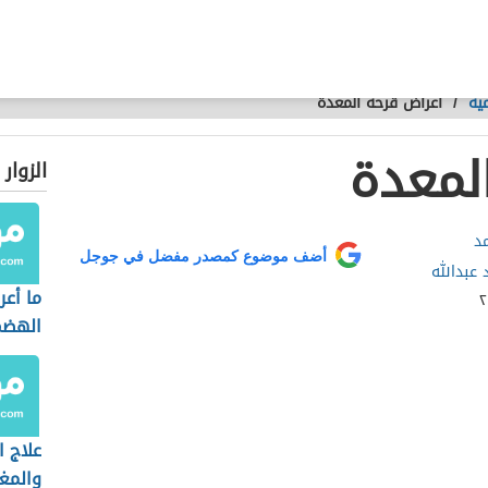
ية
/
أعراض قرحة المعدة
لمعدة
الزوار
د
أضف موضوع كمصدر مفضل في جوجل
د عبدالله
ما أع
الهضم
علاج 
والم