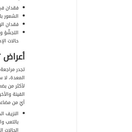
فقدان في
الشعور با
فقدان الو
التجشّؤ و
حالات الإ
أعراض 
تجدر مراجعة
المعدة، لا س
لأكثر من بضع
الفينة والأخ
أيّ من مضاعف
النزيف ال
بالتعب وا
الحالات ا