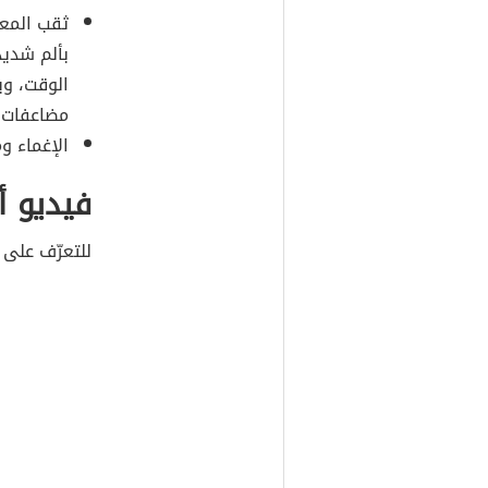
ثقب المعد
بألم شديد
الوقت، وي
مضاعفات م
الإغماء و
فيديو أ
للتعرّف على 