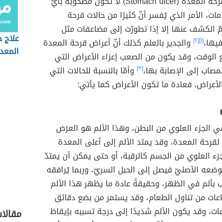
أغلب حالات قرحة المعدة (Stomach ulcer) لا تكون مصحوبة بأيّ
ات، الأمر الذي يُفسر أنّ كثيرًا من حالات قرحة
مّ الكشف عنها إلا إذا تطورّت إلى مضاعفات مثل
علاج 
يها،
[١]
[٢]
والجدير بالعلم كذلك أنّ أعراض قرحة المعدة
المعد
 الوقت، وقد يكون من الصعب إعزاء الأعراض التي
صاب إلى الإصابة بها،
[٣]
وأمّا بالنسبة للحالات التي
أعراض، فعادة ما تكون الأعراض كما يأتي:
ي الجزء العلوي من البطن، وهذا الألم هو العرَض
ا لقرحة المعدة، وقد يمتد الألم إلى أعلى المعدة
زء العلوي من الجسم كالرقبة، أو حتى يمكن أن يمتدّ
عه الأصليّ فيصل إلى الحبل السريّ، وربما يُرافقه
بألم في الظهر، وحقيقةً عادة ما يظهر هذا الألم
عات من تناول الطعام، وقد يستمر من بضع دقائق
ت، وقد يكون الألم شديدًا إلى درجة تسببه بإيقاظ
مقالا