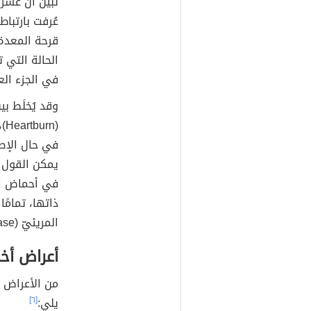
عُرفت بارتب
قرحة المعدة 
الحالة التي 
في الجزء الع
وقد يُخلَط ب
(n
في حال الإصا
يمكن القول إ
في أحماض ال
ذاتها، تمامً
المريئيّ (Gastroesophageal reflux disease).
أعراض أخ
من الأعراض ا
يلي:
[٦]