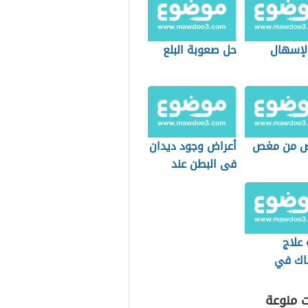
الإسهال
حل صعوبة البلع
ص من مغص
أعراض وجود ديدان
فى البطن عند
الكبار
علاج
اك في
ت منوعة