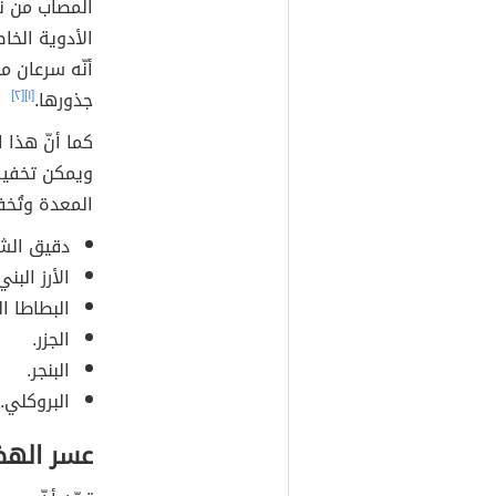
المصاب من نو
أنّه سرعان م
جذورها.
[١]
[٢]
كما أنّ هذا 
ويمكن تخفيف
المعدة وتُخ
دقيق الش
الأرز البني
البطاطا ال
الجزر.
البنجر.
البروكلي.
عسر اله