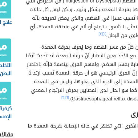
تبيّن أنّ عسر الهضم (Indigestion or Dyspepsia) من الأعراض التي
اطها بقرحة المعدة بشكل وثيق، ولكن ليس كل حالات
تُسبب عسرًا في الهضم، والذي يمكن تعريفه بأنّه
علاج 
تتمثل بالشعور بانزعاج أو ألم في منطقة المعدة، أيْ
لوي من البطن.
[٦]
[٣]
ين كلّ من عسر الهضم وما يُعرف بحرقة المعدة
Heartbur)، مع الأخذ بعين الاعتبار أنّ حرقة المعدة قد تحدث أيضًا
بة بعسر الهضم، ولفهم الفرق بينهما؛ فإنّه باختصار
التخل
نّ الفرق الرئيسي هو أن حرقة المعدة تُسبب ارتدادًا
البطن
معدة إلى الجزء الذي يعلوها، وليس في المعدة
ا كما هو الحال لدى المصابين بمرض الارتجاع المعدي
[٣]
[٦]
كيفية 
رى
الإمس
المنزل
لأخرى التي تظهر في حالة الإصابة بقرحة المعدة ما
مقالا