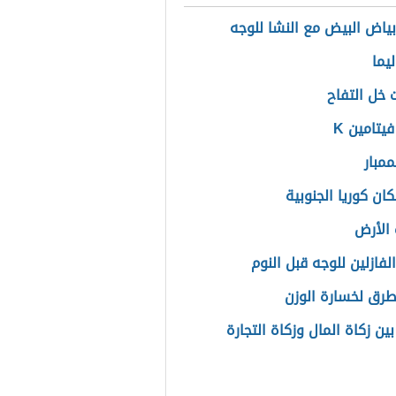
بياض البيض مع النشا للوجه
يما
 خل التفاح
يتامين K
ممبار
ان كوريا الجنوبية
الأرض
لفازلين للوجه قبل النوم
رق لخسارة الوزن
ين زكاة المال وزكاة التجارة