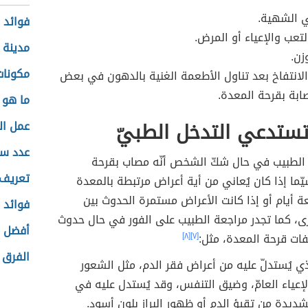
 الشهية.
فوائد 
لتعب والإعياء أو المرض.
مدينة ل
زن.
مكونات
الانتفاخ بعد تناول الأطعمة الغنية بالدهون في بعض
صابة بقرحة المعدة.
ما هو ف
تستدعي التدخل الطبيّ
عمل ال
عدد سك
 الطبيب في حال شكّ الشخص أنّه مصاب بقرحة
تعريف 
يّما إذا كان يُعاني من أية أعراض مرتبطة بالمعدة
ة أيام أو إذا كانت الأعراض مستمرة الحدوث بين
فوائد ا
رى، كما تجدر مراجعة الطبيب على الفور في حال حدوث
أفضل ط
ات قرحة المعدة، مثل:
[٧]
[٨]
الفرق ب
ذي يُستدلّ عليه من أعراض فقر الدم، مثل الشعور
لإعياء العامّ، وضيق التنفس، وقد يُستدل عليه في
لشديدة من تقيؤ الدم أو ظهور البراز بلون أسود.