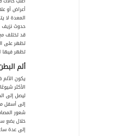
أعراض أو علام
المعدة لا يت
حدوث نزيف ف
قد تختلف مع
تظهر على الم
تظهر فيها ال
ألم البطن
يكون الألم ف
الأكثر شيوعً
ليصل إلى الج
إلى أسفل موض
شعور المصاب 
خلال بضع سا
إلى عدة ساعا