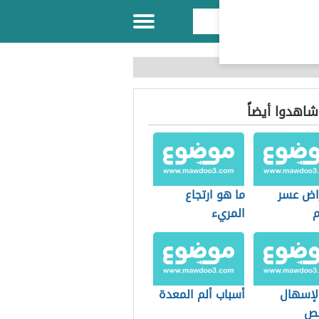
 شاهدوا أيضاً
راض عسر
ما هو ارتجاع
المريء
الإسهال
أسباب ألم المعدة
غص