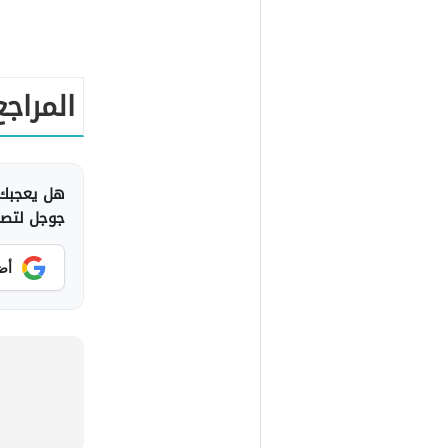
المراجع
هل يعجبك 
جوجل لتصلك
أض