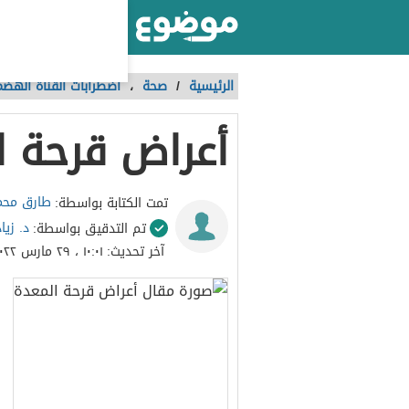
أكبر موقع عربي بالعالم
الرئيسية
/
صحة
،
اضطرابات القناة الهضم
أعراض قرحة ا
طارق محم
تمت الكتابة بواسطة:
د. زيا
تم التدقيق بواسطة:
آخر تحديث:
١٠:٠١ ، ٢٩ مارس ٢٠٢٢