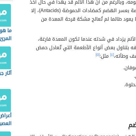
مه، وبالرغم من أنّ هذا الألم قد يهدأ في حال أخذ
الأدوية الخاصة بعسر الهضم كمضادات الحموضة (Antacids)، إلا
ا يعود طالما لم تُعالج مشكة قرحة المعدة من
ما هو 
المرئ
الألم يزداد في شدته عندما تكون المعدة فارغة،
ه بتناول بعض أنواع الأطعمة التي تُعادل حمض
فف وطأته،
[٤]
مثل:
[٥]
وفان.
آثار ج
.
حلوة.
أعراض
ضم
العصب