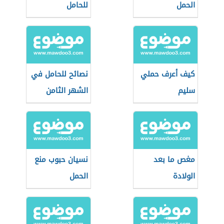
الحمل
للحامل
كيف أعرف حملي
نصائح للحامل في
سليم
الشهر الثامن
مغص ما بعد
نسيان حبوب منع
الولادة
الحمل