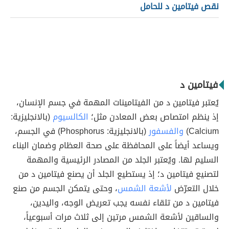
نقص فيتامين د للحامل
فيتامين د
يُعتبر فيتامين د من الفيتامينات المهمة في جسم الإنسان،
إذ ينظم امتصاص بعض المعادن مثل؛
الكالسيوم
(بالانجليزية:
Calcium)
والفسفور
(بالانجليزية: Phosphorus) في الجسم،
ويساعد أيضاً على المحافظة على صحة العظام وضمان البناء
السليم لها. ويُعتبر الجلد من المصادر الرئيسية والمهمة
لتصنيع فيتامين د؛ إذ يستطيع الجلد أن يصنع فيتامين د من
خلال التعرّض
لأشعة الشمس
، وحتى يتمكن الجسم من صنع
فيتامين د من تلقاء نفسه يجب تعريض الوجه، واليدين،
والساقين لأشعة الشمس مرتين إلى ثلاث مرات أسبوعياً،