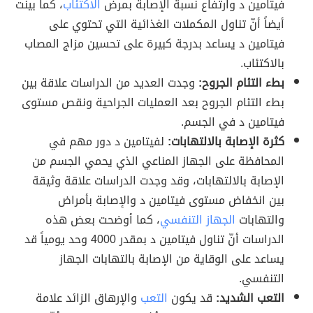
فيتامين د وارتفاع نسبة الإصابة بمرض
الاكتئاب
، كما بينت
أيضاً أنّ تناول المكملات الغذائية التي تحتوي على
فيتامين د يساعد بدرجة كبيرة على تحسين مزاج المصاب
بالاكتئاب.
بطء التئام الجروح:
وجدت العديد من الدراسات علاقة بين
بطء التئام الجروح بعد العمليات الجراحية ونقص مستوى
فيتامين د في الجسم.
كثرة الإصابة بالالتهابات:
لفيتامين د دور مهم في
المحافظة على الجهاز المناعي الذي يحمي الجسم من
الإصابة بالالتهابات، وقد وجدت الدراسات علاقة وثيقة
بين انخفاض مستوى فيتامين د والإصابة بأمراض
والتهابات
الجهاز التنفسي
، كما أوضحت بعض هذه
الدراسات أنّ تناول فيتامين د بمقدر 4000 وحد يومياً قد
يساعد على الوقاية من الإصابة بالتهابات الجهاز
التنفسي.
التعب الشديد:
قد يكون
التعب
والإرهاق الزائد علامة