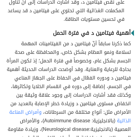
على نقص فيتامين د، وقد أشارت الدراسات إلى أنّ تناول
المكملات الغذائية التي تحتوي على فيتامين د قد يساعد
في تحسين مستويات الطاقة.
أهمية فيتامين د في فترة الحمل
كما ذكرنا سابقاً أنّ فيتامين د من الفيتامينات المهمة
لسلامة ونمو العظام بشكل خاص، والمحافظة على صحة
الجسم بشكل عام، وخصوصاً في فترة الحمل؛ إذ تكون المرأة
بحاجة للرعاية والعناية. وقد أوضحت الدراسات الحديثة أهمية
فيتامين د ودوره الفعّال في الحفاظ على الجهاز المناعي
في الجسم، إضافة إلى دوره في انقسام الخلايا وتكاثرها،
وكذلك فقد أشارت الدراسات إلى وجود علاقة وثيقة بين
انخفاض مستوى فيتامين د وزيادة خطر الإصابة بالعديد من
الأمراض مثل: أنواع مختلفة من السرطانات،
وأمراض المناعة
الذاتية
(بالانجليزية: Autoimmune disease)، والأمراض
العصبية (بالانجليزية:Neurological disease)، وزيادة مقاومة