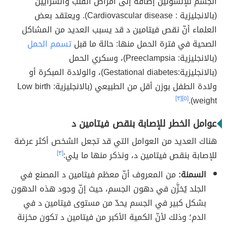
الجسم للإنسولين إضافة إلى أمراض القلب والشرايين
(بالانجليزية : Cardiovascular disease). ويعتقد بعض
العلماء أنّ نقص فيتامين د قد يسبب العديد من المشاكل
الصحية في فترة الحمل منها: حالة ما قبل
تسمم الحمل
(بالانجليزية: Preeclampsia)، وسكري الحمل
(بالانجليزية:Gestational diabetes)، والولادة المبكرة أو
ولادة الطفل بوزن أقل من الطبيعي (بالانجليزية: Low birth
[٣]
[٥]
weight).
عوامل الخطر للإصابة بنقص فيتامين د
هناك العديد من العوامل التي قد تجعل الشخص أكثر عرضة
للإصابة بنقص فيتامين د، ونذكر منها ما يلي:
[٣]
السمنة:
من المعروف أنّ معظم فيتامين د المصنع في
الجلد يُخزَّن في دهون الجسم، حيث إنّ وجود هذه الدهون
بشكل كبير في الجسم يحدّ من مستوى فيتامين د في
الدم؛ وذلك لأنّ الكمية الأكبر من فيتامين د تكون مخزنة