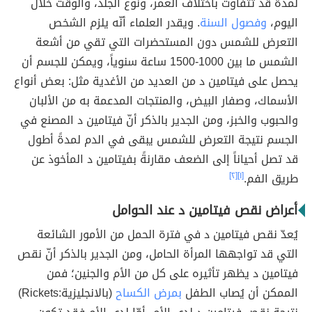
لمدة قد تتفاوت باختلاف العمر، ونوع الجلد، والوقت خلال
اليوم،
وفصول السنة
. ويقدر العلماء أنّه يلزم الشخص
التعرض للشمس دون المستحضرات التي تقي من أشعة
الشمس ما بين 1000-1500 ساعة سنوياً، ويمكن للجسم أن
يحصل على فيتامين د من العديد من الأغدية مثل: بعض أنواع
الأسماك، وصفار البيض، والمنتجات المدعمة به من الألبان
والحبوب والخبز، ومن الجدير بالذكر أنّ فيتامين د المصنع في
الجسم نتيجة التعرض للشمس يبقى في الدم لمدةً أطول
قد تصل أحياناً إلى الضعف مقارنةً بفيتامين د المأخوذ عن
طريق الفم.
[١]
[٢]
أعراض نقص فيتامين د عند الحوامل
يُعدّ نقص فيتامين د في فترة الحمل من الأمور الشائعة
التي قد تواجهها المرأة الحامل، ومن الجدير بالذكر أنّ نقص
فيتامين د يظهر تأثيره على كل من الأم والجنين؛ فمن
الممكن أن يُصاب الطفل
بمرض الكساح
(بالانجليزية:Rickets)