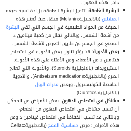
داخل هذه الدهون.
البشرة الغامقة:
تتميز البشرة الغامقة بزيادة نسبة صبغة
الميلانين
(بالانجليزية:Melanin) فيها، حيث تُعتبر هذه
الصبغة من المواد الطبيعية في الجسم التي تقي
البشرة
من أشعة الشمس، وبالتالي تقلل من كمية فيتامين د
المصنع في الجسم عن طريق التعرض لأشعة الشمس.
بعض الأدوية:
قد يؤثر تناول بعض الأدوية في امتصاص
فيتامين د من الأمعاء، ومن الأمثلة على هذه الأدوية:
الستيرويدات (بالانجليزية:Steroids)، والأدوية التي تعالج
الصرع (بالانجليزية:Antiseizure medications)، والأدوية
الخافضة للكوليسترول، وبعض
مدرات البول
(بالانجليزية:Diuretics).
مشاكل في امتصاص الدهون:
بعض الأمراض من الممكن
أن تسبب مشاكل في امتصاص الدهون من الطعام،
وبالتالي قد تسبب انخفاضاً في امتصاص فيتامين د ومن
هذه الأمراض: مرض
حساسية القمح
(بالانجليزية:Celiac