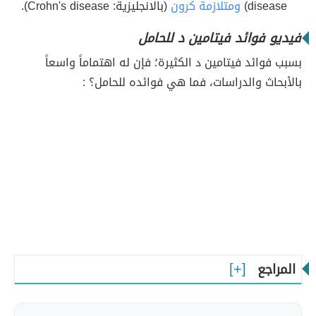
disease)
ومتلازمة كرون
(بالانجليزية: Crohn's disease).
فيديو فوائد فيتامين د للحامل
بسبب فوائد فيتامين د الكثيرة؛ فإن له اهتماماً واسعاً
بالأبحاث والدراسات، فما هي فوائده للحامل؟ :
المراجع