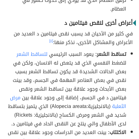
ترقق العظام الذي قد يؤدي إلى حدوث كسور في
العظام.
أعراض أخرى لنقص فيتامين د
في كثير من الأحيان قد يسبب نقص فيتامين د العديد من
الأعراض والمشاكل الأخرى، نذكر منها:
[٤]
تساقط الشعر:
يعود السبب الرئيسي
لتساقط الشعر
للضغط النفسي الذي قد يتعض له الانسان، ولكن في
بعض الحالات الشديدة قد يكون تساقط الشعر بسبب
نقص في بعض العناصر المهمة في الجسم، وقد بينت
بعض الأبحاث وجود علاقة بين تساقط الشعر ونقص
فيتامين د في الجسم، إضافة إلى وجود علاقة بين
مرض
الثعلبة
(بالانجليزية:Alopecia areata) الذي يتميز بتساقط
شديد في الشعر ومرض الكساح (بالانجليزية: Rickets)
لدى الأطفال والي ينتج عن النقص الحاد في فيتامين د.
الاكتئاب:
بينت العديد من الدراسات وجود علاقة بين نقص