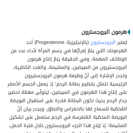
هرمون البروجسترون
يُعتبر
البروجسترون
(بالإنجليزية: Progesterone) أحد
الهرمونات التي يتمّ إفرازُها في جسم المرأة لأداء عدد من
الوظائف المهمة، وفي الحقيقة يتمّ إنتاج هرمون
البروجستيرون من المبيضين، والمشيمة، والغدد الكظرية،
وتجدر الإشارة إلى أنّ وظيفة هرمون البروجستيرون
الرئيسية تتمثل بتنظيم بطانة الرحم؛ إذ يعمل الجسم الأصفر
على إنتاج هذا الهرمون في المبيضين، ليتولّى مهمّة تحضير
جدار الرحم بحيث تكون البطانة قادرة على استقبال البويضة
المُخصّبة للسماح لها بالانغراس والتطوّر، ويجدر بيان أنّ
البويضة المخصّبة المُنغرسة في الرحم ستعمل على تشكيل
المشيمة؛ إذ يُنتج هذا الجزء البروجسترون خلال فترة الحمل،