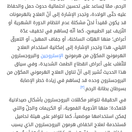
الرحم، ممّا يُساعد على تحسين احتمالية حدوث حمل والحفاظ
عليه حتّى الولادة، وتجدر الإشارة إلى أنّ العلاج بالهرمونات
قد يكون مُفيداً لحلّ مشكلة عدم انتظام الدورة الشهرية أو
النّزيف غير الطبيعيّ، كما أنّه يُساهم في تخفيف عدّة
أعراض؛ منها الهبّات الساخنة، أو جفاف المهبل، أو التعرقّ
الليلي، هذا وتجدر الإشارة إلى إمكانية استخدام العلاج
الهرمونيّ المكوّن من هرمونيّ
الإستروجين
والبروجسترون
للتّغلب على أعراض انقطاع الطمث الشديدة، وفي سياق
هذا الحديث نُشير إلى أنّ تناول العلاج الهرموني المكوّن من
البروجسترون وحده قد يُساهم في زيادة خطر الإصابة
بسرطان بطانة الرحم.
[٣]
في الحقيقة تتوافر مكمّلات البروجسترون بأشكال صيدلانية
مُتعدّدة؛ منها الأدوية الفموية، أو الكريمات والجلّ والتي
يُمكن استخدامها موضعياً، كما تتوافر على هيئة تحاميل
مُستخدمة لعلاج انخفاض هرمون البروجسترون الذي يسبب