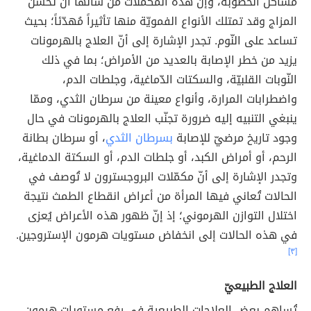
مشاكل الخصوبة، وإنّ هذه المكمّلات من شأنها أن تُحسّن
المزاج وقد تمتلك الأنواع الفمويّة منها تأثيراً مُهدّئاً؛ بحيث
تساعد على النّوم. تجدر الإشارة إلى أنّ العلاج بالهرمونات
يزيد من خطر الإصابة بالعديد من الأمراض؛ بما في ذلك
النّوبات القلبيّة، والسكتات الدّماغية، وجلطات الدم،
واضطرابات المرارة، وأنواع معينة من سرطان الثدي، وممّا
ينبغي التنبيه إليه ضرورة تجنّب العلاج بالهرمونات في حال
وجود تاريخ مرضيّ للإصابة
بسرطان الثدي
، أو سرطان بطانة
الرحم، أو أمراض الكبد، أو جلطات الدم، أو السكتة الدماغية،
وتجدر الإشارة إلى أنّ مكمّلات البروجسترون لا تُوصف في
الحالات تُعاني فيها المرأة من أعراض انقطاع الطمث نتيجة
اختلال التوازن الهرموني؛ إذ إنّ ظهور هذه الأعراض يُعزى
في هذه الحالات إلى انخفاض مستويات هرمون الإستروجين.
[٣]
العلاج الطبيعيّ
تُساهم بعض العلاجات الطبيعية في رفع مستويات هرمون