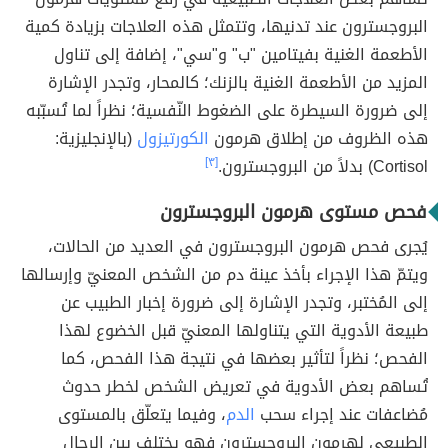
البروجسترون عند تدنيها، وتتمثل هذه العلاجات بزيادة كمية
الأطعمة الغنية بفيتامين "ب" و"سي"، إضافة إلى تناول
المزيد من الأطعمة الغنية بالزنك؛ كالمحار، وتجدر الإشارة
إلى ضرورة السيطرة على الضغوط النّفسية؛ نظراً لما تُسبّبه
هذه الظروف من إطلاق هرمون
الكورتيزول
(بالإنجليزية:
Cortisol) بدلاً من البروجسترون.
[٣]
فحص مستوى هرمون البروجسترون
يُجرى فحص هرمون البروجسترون في العديد من الحالات،
ويتمّ هذا الإجراء بأخذ عينة دم من الشخص المعنيّ وإرسالها
إلى المُختبر، وتجدر الإشارة إلى ضرورة إخبار الطبيب عن
طبيعة الأدوية التي يتناولها المعنيّ قبل الخضوع لهذا
الفحص؛ نظراً لتأثير بعضها في نتيجة هذا الفحص، كما
تُساهم بعض الأدوية في تعريض الشخص لخطر حدوث
مُضاعفات عند إجراء سحب
الدم
، وفيما يتعلّق بالمستوى
الطبيعي لهرمون البروجسترون فهو يختلف بين الرجال