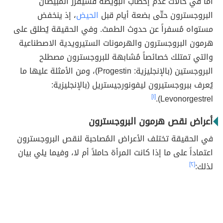
أمّا في حالات عدم إخصاب البويضة فسيُفرز المبيضان
البروجسترون حتّى بضعة أيام قبل
الحيض
، إذ ينخفض ​​
مستواه مُسفراً عن حدوث الطمث. وفي الحقيقة يُطلق على
هرمون البروجسترون والهرمونات الستيرويدية الاصطناعية
والتي تمتلك خصائصاً مُشابهة للبروجسترون مصطلح
البروجستين (بالإنجليزية: Progestin)، ومن الأمثلة عليها ما
يُعرف ببروجستيرون ليفونورجيستريل (بالإنجليزية:
[١]
Levonorgestrel).
أعراض نقص هرمون البروجسترون
في الحقيقة تختلف الأعراض المُصاحبة لنقص البروجسترون
اعتماداً على ما إذا كانت المرأة حاملاً أم لا، وفيما يلي بيان
لذلك:
[٢]