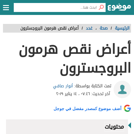
الرئيسية
/
صحة
،
غدد
/
أعراض نقص هرمون البروجسترون
أعراض نقص هرمون
البروجسترون
أنوار صافي
تمت الكتابة بواسطة:
آخر تحديث:
٠٧:٤٦ ، ١٤ يناير ٢٠١٩
أضف موضوع كمصدر مفضل في جوجل
محتويات