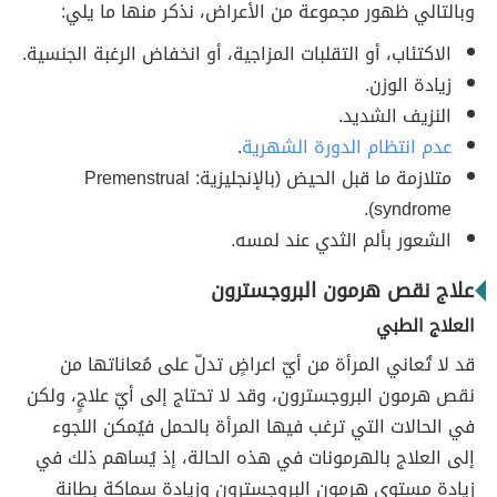
وبالتالي ظهور مجموعة من الأعراض، نذكر منها ما يلي:
الاكتئاب، أو التقلبات المزاجية، أو انخفاض الرغبة الجنسية.
زيادة الوزن.
النزيف الشديد.
عدم انتظام الدورة الشهرية
.
متلازمة ما قبل الحيض (بالإنجليزية: Premenstrual
syndrome).
الشعور بألم الثدي عند لمسه.
علاج نقص هرمون البروجسترون
العلاج الطبي
قد لا تُعاني المرأة من أيّ اعراضٍ تدلّ على مُعاناتها من
نقص هرمون البروجسترون، وقد لا تحتاج إلى أيّ علاجٍ، ولكن
في الحالات التي ترغب فيها المرأة بالحمل فيُمكن اللجوء
إلى العلاج بالهرمونات في هذه الحالة، إذ يُساهم ذلك في
زيادة مستوى هرمون البروجسترون وزيادة سماكة بطانة