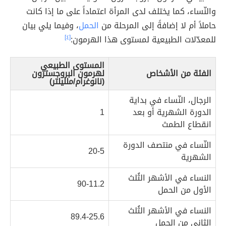
والنّساء، كما يختلف لدى المرأة اعتماداً على ما إذا كانت
حاملاً أم لا إضافةً إلى المرحلة من
الحمل
، وفيما يلي بيان
للمعدّلات الطبيعية لمستوى هذا الهرمون:
[٤]
المستوى الطبيعي
الفئة من الأشخاص
لهرمون البروجسترون
(نانوغرام/ملليلتر)
الرجال، النّساء في بداية
الدورة الشهرية أو بعد
1
انقطاع الطمث
النّساء في منتصف الدورة
20-5
الشهرية
النساء في الأشهر الثُلث
90-11.2
الأول من الحمل
النساء في الأشهر الثُلث
89.4-25.6
الثاني من الحمل