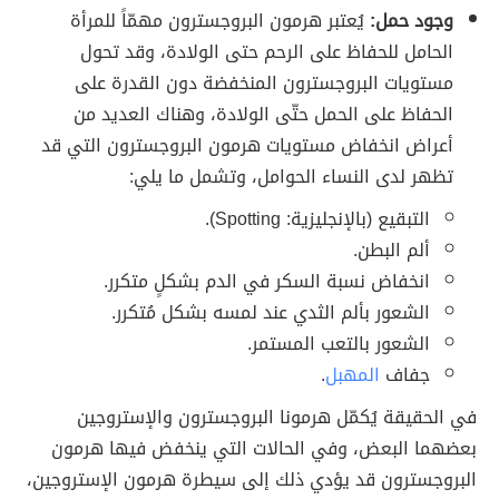
وجود حمل:
يُعتبر هرمون البروجسترون مهمّاً للمرأة
الحامل للحفاظ على الرحم حتى الولادة، وقد تحول
مستويات البروجسترون المنخفضة دون القدرة على
الحفاظ على الحمل حتّى الولادة، وهناك العديد من
أعراض انخفاض مستويات هرمون البروجسترون التي قد
تظهر لدى النساء الحوامل، وتشمل ما يلي:
التبقيع (بالإنجليزية: Spotting).
ألم البطن.
انخفاض نسبة السكر في الدم بشكلٍ متكرر.
الشعور بألم الثدي عند لمسه بشكل مُتكرر.
الشعور بالتعب المستمر.
جفاف
المهبل
.
في الحقيقة يُكمّل هرمونا البروجسترون والإستروجين
بعضهما البعض، وفي الحالات التي ينخفض فيها هرمون
البروجسترون قد يؤدي ذلك إلى سيطرة هرمون الإستروجين،