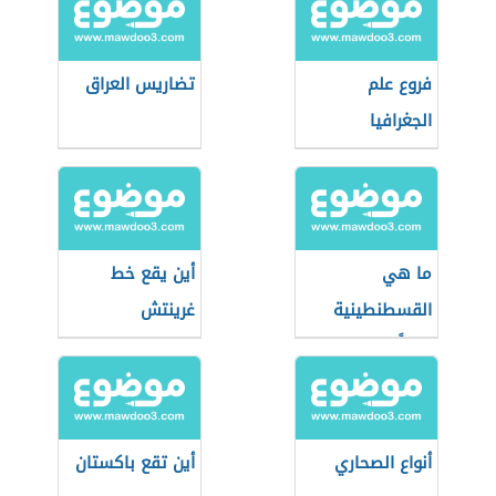
فروع علم
تضاريس العراق
الجغرافيا
ما هي
أين يقع خط
القسطنطينية
غرينتش
حالياً
أنواع الصحاري
أين تقع باكستان