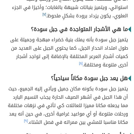
استوائي، ويتميز بنباتات شبيهة بالغابات؛ وأخيرًا في الجزء
العلوي، يكون يزداد برودة بشكلٍ ملحوظ.
[٧]
ما هي الأشجار المتواجدة في جبل سودة؟
يتميز جبل سودة بأنه يملك بنية خضراء مبهجة وجميلة على
طول امتداد انحدار الجبل، كما يحتوي الجبل على العديد من
كميات أشجار العرعر المختلفة بالإضافة إلى تواجد أشجار
أخرى متنوعة ومختلفة.
[٨]
هل يعد جبل سودة مكاناً سياحياً؟
يتميز جبل سودة بكونه مكان جميل ويأتي إليه الجميع، حيث
أن هذا الجبل في أشهر الصيف الحارة يجذب النسيم البارد
مما يجعله مكانا مميزا للعائلات كي تأتي في نزهات مختلفة
ورحلات متنوعة أو أي مواعيد غرامية أخرى، في حين أنه يعد
مكانا مناسبا للمشي بين ممراته في فصل الشتاء.
[٩]