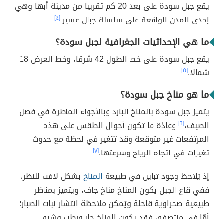
يقع جبل سودة على بعد 20 كم تقريبا من مدينة أبها وهي
إحدى المدن الواقعة على سلسلة جبال عسير.
[٤]
ما هي الإحداثيات الجغرافية لجبل سودة؟
يقع جبل سودة على خط الطول 42 شرقا، وخط العرض 18
شمالا.
[٥]
ما هو مناخ جبل سودة؟
يتميز جبل سودة بالمناخ البارد وبالأجواء الماطرة في فصل
الصيف،
[٦]
وعادًة ما تكون أحوال الطقس على هذه
المرتفعات غير متوقعة وقد تتغير في لحظة مع حدوث
تغيرات في اتجاه الرياح وسرعتها.
[٧]
إذ يُلاحظ وجود تباين في طبيعة
المناخ
بشكل لافت للنظر،
ففي قاع الجبل يكون المناخ مناخ جاف، ويتميز بمناظر
طبيعية صحراوية قاحلة ويُمكن ملاحظة انتشار نبات الصبار؛
أمّا في منتصفه، فقد يكون المناخ حار ورطب وشبه