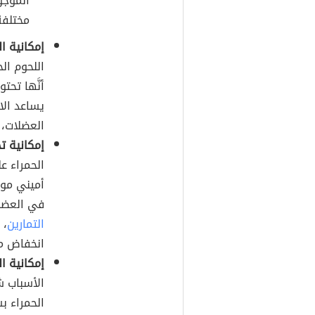
الموجو
مختلفة
إمكانية ا
اللحوم الح
أنَّها تح
يساعد الا
العضلات، 
إمكانية تح
أميني موج
في العضلا
التمارين
، 
انخفاض مس
إمكانية ا
الأسباب ش
الحمراء ب