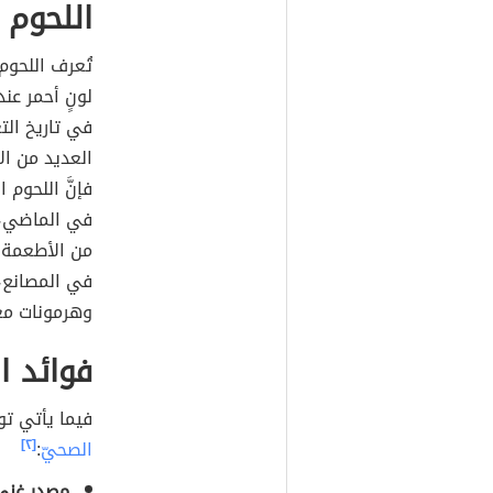
اللحوم
تُعرف اللحوم
لونٍ أحمر عند
في تاريخ التغ
العديد من ال
فإنَّ اللحوم
في الماضي، 
من الأطعمة ا
في المصانع، 
وهرمونات معز
فوائد ا
فيما يأتي تو
الصحيّ
:
[٢]
مصدر غني 