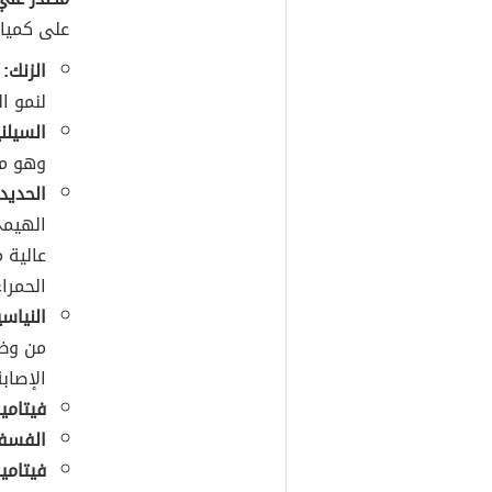
على كميات
الزنك:
إ
لنمو ا
السيلن
وهو مع
الحديد:
عالية 
الحمرا
النياسي
من وظا
الإصاب
فيتامين
الفسفو
فيتامين 