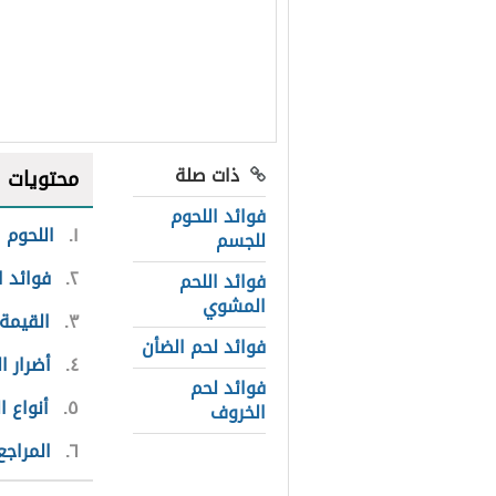
ذات صلة
محتويات
فوائد اللحوم
١
اللحوم
للجسم
٢
فوائد ا
فوائد اللحم
المشوي
٣
القيمة 
فوائد لحم الضأن
٤
أضرار ا
فوائد لحم
٥
أنواع ا
الخروف
٦
المراجع