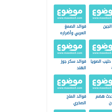
الجبن
فوائد الصمغ
العربي وأضراره
حليب الصويا
فوائد سكر جوز
الهند
حدث هضم
فوائد الملح
ن
الصخري