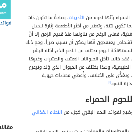
 الحمراء بأنّها لحوم من
الثدييات
، وعادةً ما تكون ذات
فوائد 
ما تكون نيّئة، وتعتبر من أكثر الأطعمة إثارة للجدل
ذية، فعلى الرغم من تناولها منذ قديم الزمن إلا أنَّ
أشخاص يعتقدون أنّها يمكن أن تسبب ضرراً، ومع ذلك
 المستهلكة اليوم تختلف عن اللحم الذي أكله البشر
فقد كانت تأكل الحيوانات العشب والحشرات وغيرها
لطبيعية، وهذا يختلف عن الحيوان الذي وُلد وترعرع
وتغذَّى على الأعلاف، وأُعطي مضادات حيوية،
زة للنمو.
[١]
للحوم الحمراء
ضيح لفوائد اللحم البقري كجزء من
النظام الغذائي
مقالا
بالفيتامينات والمعادن:
حيث يحتوي اللحم البقري