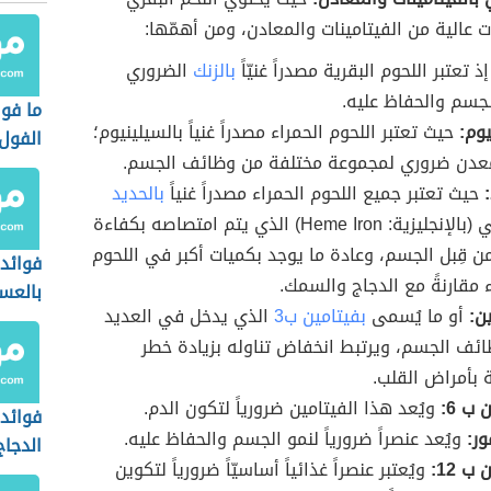
 عالية من الفيتامينات والمعادن، ومن أهمّها:
ذ تعتبر اللحوم البقرية مصدراً غنيّاً
بالزنك
الضروري
لجسم والحفاظ عليه.
ما فوا
يوم:
حيث تعتبر اللحوم الحمراء مصدراً غنياً بالسيلينيوم؛
الفول
دن ضروري لمجموعة مختلفة من وظائف الجسم.
حيث تعتبر جميع اللحوم الحمراء مصدراً غنياً
بالحديد
الهيمي (بالإنجليزية: Heme Iron) الذي يتم امتصاصه بكفاءة
من قِبل الجسم، وعادة ما يوجد بكميات أكبر في اللحوم
فوائد 
ء مقارنةً مع الدجاج والسمك.
بالعس
ن:
أو ما يُسمى
بفيتامين ب3
الذي يدخل في العديد
ئف الجسم، ويرتبط انخفاض تناوله بزيادة خطر
ة بأمراض القلب.
 ب 6:
ويُعد هذا الفيتامين ضرورياً لتكون الدم.
فوائد
ر:
ويُعد عنصراً ضرورياً لنمو الجسم والحفاظ عليه.
الدجاج
ب 12:
ويُعتبر عنصراً غذائياً أساسيّاً ضرورياً لتكوين