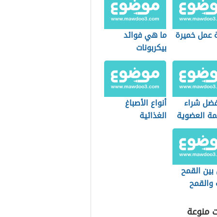
 عمل خميرة
ما هي فوائد
بيكربونات
الصوديوم
فضل شراء
أنواع الأصباغ
مة العضوية
الغذائية
التسوق؟
بين القمح
 والقمح
ت منوعة