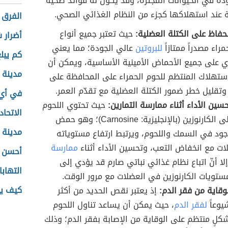
دة في الحيوانات المجترة، وقد يكون له فوائد صحية
 عند استهلاكها كجزء من النظام الغذائي الصحي.
الفرق 
لحفاظ على الكتلة العضلية:
حيث تعتبر جميع أنواع
أضرار ش
مراء مصدراً ممتازاً
للبروتين
عالي الجودة؛ مما يعني
كم يبل
توي على جميع الأحماض الأمينية الأساسية، ويمكن أن
مدينة ت
ستهلاك المنتظم للحوم الحمراء على المحافظة على
وتقليل خطر ضمور الكتلة العضلية مع تقدّم العمر.
في أي
سين الأداء أثناء ممارسة التمارين:
حيث تحتوي اللحوم
الاتحاد
الحمراء على الكارنوزين (بالإنجليزية: Carnosine)؛ وهو حمض
مدينة 
ود في السمك واللحوم، ويرتبط ارتفاع مستوياته
ت مع انخفاض التعب، وتحسين الأداء أثناء
ممارسة
أحسن ب
إلا أنّ اتباع نظام غذائي نباتي صارم قد يؤدي إلى
التهابا
تويات الكارنوزين في العضلات مع مرور الوقت.
كيف يص
لوقاية من فقر الدم:
إذ يعتبر نقص الحديد من أكثر
يوعاً
لفقر الدم
، حيث يمكن أن يساعد تناول اللحوم
شكلٍ منتظم على الوقاية من الإصابة بفقر الدم؛ وذلك