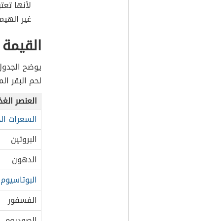
لأنها تعتب
غير الهيم
القيمة 
لحم البقر ال
العنصر الغذ
السعرات الح
البروتين
الدهون
البوتاسيوم
الفسفور
الصوديوم