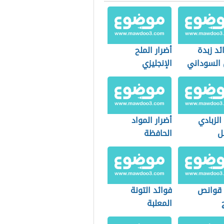
ئد زبدة
أضرار الملح
 السوداني
الإنجليزي
الزبادي
أضرار المواد
ل
الحافظة
 قوانص
فوائد التونة
المعلبة