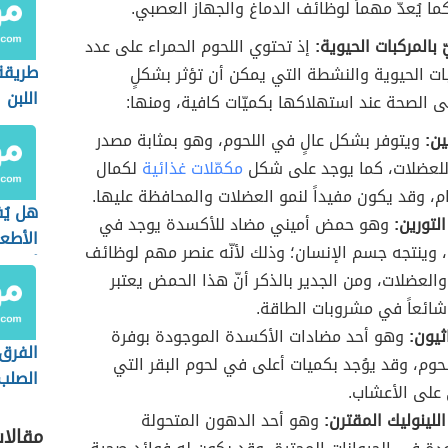
كما يُعدّ مهماً لوظائف الدماغ والجهاز العصبي.
 بالمركبات الحيوية:
إذ تحتوي اللحوم الحمراء على عدد
طريقة
ات الحيوية والنشطة التي يمكن أن تؤثر بشكلٍ
اللبن
ى الصحة عند استهلاكها بكميّات كافية، ومنها:
ين:
ويتوفر بشكل عالٍ في اللحوم، وهو بمثابة مصدر
لعضلات، كما يوجد على شكل
مكمّلات غذائية
لكمال
م، وقد يكون مفيداً لنمو العضلات والمحافظة عليها.
هل يُ
تورين:
وهو حمض أميني مضاد للأكسدة يوجد في
الأطع
، وينتجه جسم الإنسان؛ وذلك لأنّه عنصر مهم لوظائف
أثناء 
والعضلات، ومن الجدير بالذكر أنّ هذا الحمض يعتبر
ً شائعاً في مشروبات الطاقة.
ثيون:
وهو أحد مضادات الأكسدة الموجودة بوفرة
الفرق 
حوم، وقد يوُجد بكميات أعلى في لحوم البقر التي
الصلب
على الأعشاب.
الطري
لينوليك المقترن:
وهو أحد الدهون المتحولة
مقالا