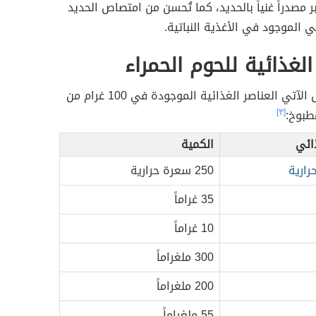
ر مصدراً غنياً بالحديد، كما تُحسن من امتصاص الحديد
ي الموجود في الأغذية النباتية.
الغذائية للحوم الحمراء
يوضح الجدول الآتي العناصر الغذائية الموجودة في 100 غرام من
مطبوخ:
[٣]
ائي
الكمية
رارية
250 سعرة حرارية
35 غراماً
10 غراماً
300 ملغراماً
200 ملغراماً
55 ملغراماً