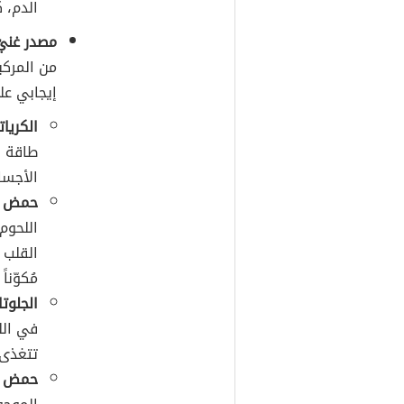
الدم، 
مصدر غنيّ
من المركب
إيجابي عل
الكريات
طاقة ل
الأجسا
حمض ال
اللحوم
القلب 
مُكوّنا
الجلوتا
في الل
تتغذى 
حمض ال