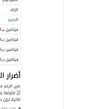
الزنك
الحديد
فيتامين ب12
فيتامين ب3
فيتامين ب6
فيتامين ب12
أضرار ال
على الرغم من 
أنَّ تناولها
الآتية تبيّن ذ
تزيد خطر 