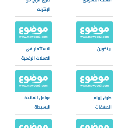
أهمية التسويق
طرق الربح من
الإنترنت
بيتكوين
الاستثمار في
العملات الرقمية
طرق إبرام
عوامل الفائدة
الصفقات
البسيطة
العمومية