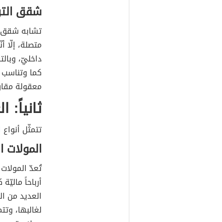
شقق الت
تشابه شقق 
متصلة، إلّا 
داخليّ، وبا
كما وتناسب ش
معقولة مقارنة
ثانياً: ا
تتمثّل أنواع
ا
المولات ال
تُعدّ المولات 
أرباحاً ماليّ
العديد من ال
لغالبها، وتتم