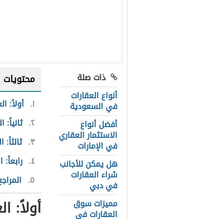
ذات صلة
محتويات
أنواع العقارات
١
أولاً: ا
في السعودية
٢
ثانياً: 
أفضل أنواع
الاستثمار العقاري
٣
ثالثاً:
في الإمارات
٤
رابعاً:
هل يمكن للأجانب
شراء العقارات
٥
المراجع
في دبي
أولاً: ا
مميزات سوق
العقارات في