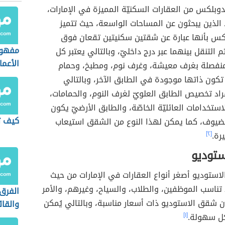
دوبلكس من العقارات السكنيّة المميزة في الإمارات،
د الذين يبحثون عن المساحات الواسعة، حيث تتميز
س بأنها عبارة عن شقتين سكنيتين تقعان فوق
مفهوم
 التنقل بينهما عبر درج داخليّ، وبالتالي يعتبر كل
الأعما
فصلة بغرف معيشة، وغرف نوم، ومطبخ، وحمام
تكون ذاتها موجودة في الطابق الآخر، وبالتالي
اد تخصيص الطابق العلويّ لغرف النوم، والحمامات،
استخدامات العائليّة الخاصّة، والطابق الأرضيّ يكون
كيف ت
ضيوف، كما يمكن لهذا النوع من الشقق استيعاب
يرة.
[٢]
توديو
لاستوديو أصغر أنواع العقارات في الإمارات من حيث
تناسب الموظفين، والطلاب، والسياح، وغيرهم، والأمر
الفرق 
 شقق الاستوديو ذات أسعار مناسبة، وبالتالي يُمكن
والقائ
كل سهولة.
[١]