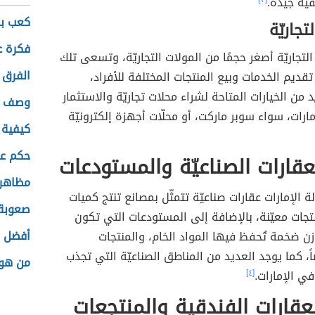
ّة جيّدة.
كعب بن
تجاريّة
فكرة ع
التجاريّة أصغر حجمًا من المولات التجاريّة، وتسعى تلك
الفرق ب
تقديم الخدمات وبيع المنتجات المختلفة للأفراد،
 من الخيارات المتاحة لشراء محلات تجاريّة والاستثمار
وصف ع
ارات، سواء سوبر ماركت، أو محلّات أجهزة إلكترونيّة
كيفية 
حكم عر
العقارات الصناعيّة والمستودعات
مظاهر 
 الإمارات عقارات صناعيّة تتمثّل بمصانع تنتج كميات
صعوبة 
جات معيّنة، بالإضافة إلى المستودعات التي تكون
أفضل ا
زن ضخمة تُحفظ فيها المواد الخام، والمنتجات
ً، كما يوجد العديد من المناطق الصناعيّة التي تجذب
من هو 
ي الإمارات.
[٤]
العقارات الفندقية والمنتجعات