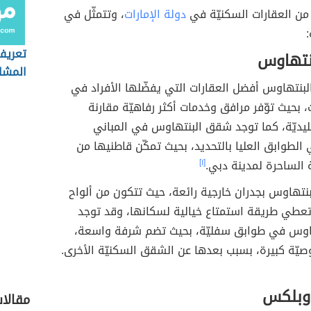
من العقارات السكنيّة في
دولة الإمارات
، وتتمثّل في
:
تعريف
نتهاوس
المشا
لبنتهاوس أفضل العقارات التي يفضّلها الأفراد في
ت، بحيث توّفر مرافق وخدمات أكثر رفاهيّة مقارنة
ليديّة، كما توجد شقق البنتهاوس في المباني
لطوابق العليا بالتحديد، بحيث تمكّن قاطنيها من
 الساحرة لمدينة دبي.
[١]
لبنتهاوس بجدران خارجية رائعة، حيث تتكون من ألواح
ا تعطي طريقة استمتاع خيالية لسكانها، وقد توجد
وس في طوابق سفليّة، بحيث تضم شرفة واسعة،
يّة كبيرة، بسبب بعدها عن الشقق السكنيّة الأخرى.
وبلكس
مقالا