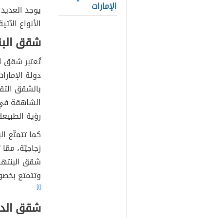
الإمارات
يوجد العديد 
الأنواع الآتية
شقق الب
تُعتبر شقق ا
دولة الإمارا
بالشقق التق
الشاهقة في ا
رؤية الطبيعة
كما تتمتّع ا
زجاجيّة، ممّ
شقق البنتها
وتتمتع بخصوص
[١]
شقق الد