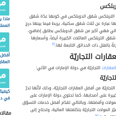
ربلكس
التربلكس شقق الدوبلكس في كونها عدّة شقق
ماذا 
أنّها عبارة عن ثلاث شقق سكنية، يربط فيما بينها درج
العمل
لتالي فهي أكبر من شقق الدوبلكس بطابق إضافيّ،
قق التربلكس العائلات الكبيرة أيضاً، وأسعارها
ً بالفلل ذات الحدائق التابعة لها.
[٢]
لعقارات التجاريّة
أفضل 
العقا
لعقارات
التجاريّة في دولة الإمارات في الآتي:
السعو
تجاريّة
التجاريّة من أفضل العقارات التجاريّة، وذلك لأنّها تدرّ
كيفية 
ة كبيرة على أصحابها، كما تحتوي دولة الإمارات على
في د
مولات وأفضلها، وبالتالي تقدّم أفضل خدمات التسوّق
يّز المولات التجاريّة بتكلفتها العالية، وتحتاج إلى
مقالا
[٣]