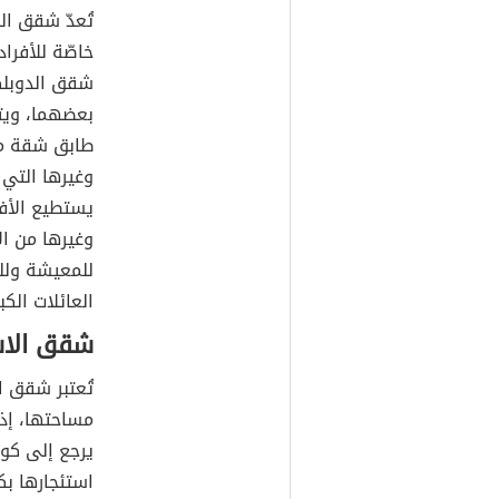
تُعدّ شقق ال
خاصّة للأفرا
شقق الدوبلك
بعضهما، ويتم
طابق شقة من
وغيرها التي 
يستطيع الأفر
وغيرها من ال
للمعيشة ولل
العائلات الكب
شقق الاس
تُعتبر شقق ا
مساحتها، إذ 
يرجع إلى كون
استئجارها ب