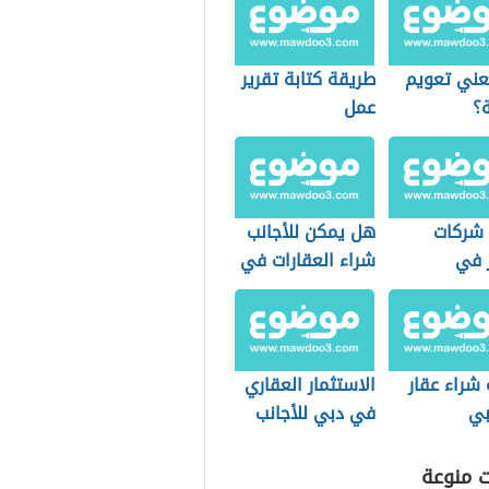
يعني تعويم
طريقة كتابة تقرير
ة؟
عمل
شركات
هل يمكن للأجانب
ر في
شراء العقارات في
دية
دبي
شراء عقار
الاستثمار العقاري
بي
في دبي للأجانب
ت منوعة