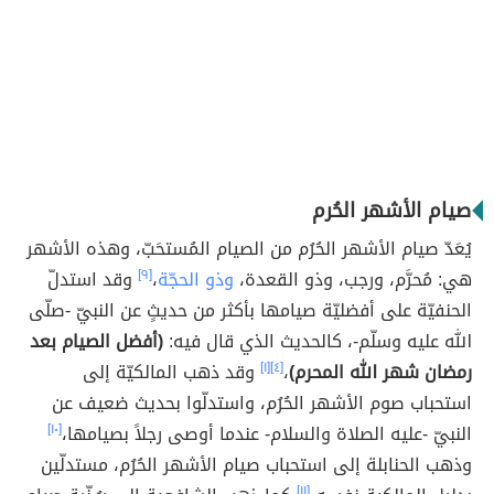
صيام الأشهر الحُرم
يُعَدّ صيام الأشهر الحُرُم من الصيام المُستحَبّ، وهذه الأشهر
هي: مُحرَّم، ورجب، وذو القعدة،
وذو الحجّة
،
[٩]
وقد استدلّ
الحنفيّة على أفضليّة صيامها بأكثر من حديثٍ عن النبيّ -صلّى
الله عليه وسلّم-، كالحديث الذي قال فيه:
(أفضل الصيام بعد
رمضان شهر الله المحرم)
،
[٤]
[١]
وقد ذهب المالكيّة إلى
استحباب صوم الأشهر الحُرُم، واستدلّوا بحديث ضعيف عن
النبيّ -عليه الصلاة والسلام- عندما أوصى رجلاً بصيامها،
[١٠]
وذهب الحنابلة إلى استحباب صيام الأشهر الحُرُم، مستدلّين
[١١]