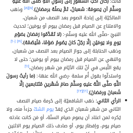
قالت:
(كانَ أحبَّ الشُّهورِ إلى رسولِ اللَّهِ صلَّى اللَّهُ علَيهِ
وسلَّمَ أن يَصومَهُ: شعبانُ، ثمَّ يصلُهُ برمضانَ)
.
[١٧]
[١٨]
وذهب
المالكيّة إلى إباحة الصوم بعد النصف من شعبان،
والامتناع عن الصيام قبل رمضان بيوم أو يومَين؛ لحديث
النبيّ -صلّى الله عليه وسلّم-:
(لا تَقَدَّمُوا رَمَضانَ بصَوْمِ
يَومٍ ولا يَومَيْنِ إلَّا رَجُلٌ كانَ يَصُومُ صَوْمًا، فَلْيَصُمْهُ)
،
[١٩]
[٢٠]
وذهب الحنابلة إلى جواز الصيام بعد النصف من شعبان،
والنهي عن الصيام قبل رمضان بيوم أو يومَين؛ حتى لا
يقع اللَّبس في أنّ تلك الأيّام من شهر رمضان،
[٢١]
واستدلّوا بقول أُم سلمة -رضي الله عنها-:
(ما رأيتُ رسولَ
اللَّهِ صلَّى اللَّهُ عليهِ وسلَّمَ صامَ شَهْرينِ مُتَتابعينِ إلَّا
شَعبانَ ورمَضانَ)
.
[٢٢]
[٢٣]
الرأي الثاني:
ذهب الشافعيّة إلى حُرمة صيام النصف
الثاني من شهر شعبان الذي يُعَدّ
يوم الشكّ
جزءاً منه، ولا
يُكره لمن اعتاد أن يصوم صيام السنّة، أو مَن كانت عادته
صيام يوم، وإفطار يوم، أو صادف ذلك الصيام يوم الاثنين