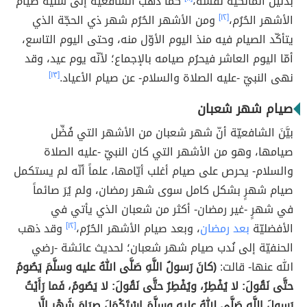
بدليل المالكية نفسه،
كما ذهب الشافعية إلى سُنّية صيام
الأشهر الحُرُم،
[١٢]
ومن الأشهر الحُرُم شهر ذي الحجّة الذي
يتأكّد الصيام فيه منذ اليوم الأوّل منه، وحتى اليوم التاسع،
أمّا اليوم العاشر فيحرُم صيامه بالإجماع؛ لأنّه يوم عيد، وقد
نهى النبيّ -عليه الصلاة والسلام- عن صيام الأعياد.
[١٣]
صيام شهر شعبان
بيَّنَ الشافعيّة أنّ شهر شعبان من الأشهر التي فُضِّل
صيامها، وهو من الأشهر التي كان النبيّ -عليه الصلاة
والسلام- يحرص على صيام أغلب أيّامها، علماً أنّه لم يستكمل
صيام شهرٍ بشكل كامل سوى شهر رمضان، ولم يُرَ صائماً
في شهرٍ -غير رمضان- أكثر من شعبان الذي يأتي في
الأفضليّة
بعد رمضان
، وبعد صيام الأشهر الحُرُم،
[١٢]
وقد ذهب
الحنفيّة إلى نُدب صيام شهر شعبان؛ لحديث عائشة -رضي
الله عنها- قالت:
(كانَ رَسولُ اللَّهِ صَلَّى اللهُ عليه وسلَّمَ يَصُومُ
حتَّى نَقُولَ: لا يُفْطِرُ، ويُفْطِرُ حتَّى نَقُولَ: لا يَصُومُ، فَما رَأَيْتُ
رَسولَ اللَّهِ صَلَّى اللهُ عليه وسلَّمَ اسْتَكْمَلَ صِيَامَ شَهْرٍ إلَّا