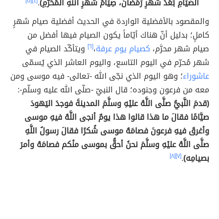
الصِّيَامِ بَعْدَ شَهْرِ رَمَضَانَ، صِيَامُ شَهْرِ اللهِ المُحَرَّمِ)
.
[٤]
[٥]
والمقصود بالأفضلية الواردة في الحديث أفضلية صيام شهرٍ
كاملٍ؛ بدليل أنّ هناك أيّاماً يكون الصيام فيها أفضل من
صيام شهر محرَّم،
كصيام يوم عرفة
،
[٦]
ويتأكّد الصيام في
شهر مُحرّم في اليوم التاسع، واليوم العاشر الذي يُسمّى
عاشوراء
؛ وهو اليوم الذي نجّى الله -تعالى- فيه موسى ومن
معه من فرعون وجنوده؛ قال النبيّ -صلّى الله عليه وسلّم-:
(قدمَ النَّبيُّ صلَّى اللَّهُ عليْهِ وسلَّمَ المدينةَ فوجدَ اليَهودَ
صيَّامًا فقالَ ما هذا قالوا هذا يومٌ أنجى اللَّهُ فيهِ موسى
وأغرقَ فيهِ فرعونَ فصامَهُ موسى شُكرًا فقالَ رسولُ اللَّهِ
صلَّى اللَّهُ عليْهِ وسلَّمَ نحنُ أحقُّ بموسى منْكم فصامَهُ وأمرَ
بصيامِه)
.
[٧]
[٨]