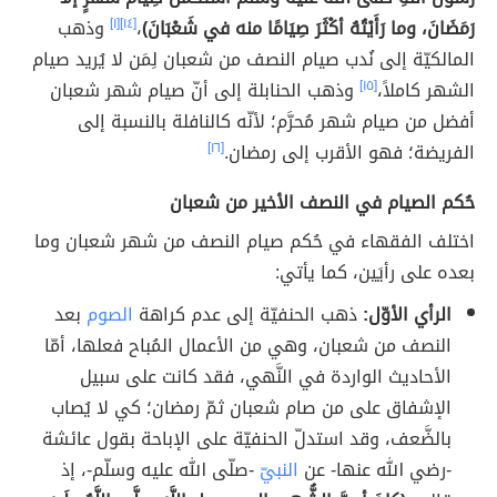
رَمَضَانَ، وما رَأَيْتُهُ أكْثَرَ صِيَامًا منه في شَعْبَانَ)
،
[١٤]
[١]
وذهب
المالكيّة إلى نُدب صيام النصف من شعبان لِمَن لا يُريد صيام
الشهر كاملاً،
[١٥]
وذهب الحنابلة إلى أنّ صيام شهر شعبان
أفضل من صيام شهر مُحرَّم؛ لأنّه كالنافلة بالنسبة إلى
الفريضة؛ فهو الأقرب إلى رمضان.
[١٦]
حُكم الصيام في النصف الأخير من شعبان
اختلف الفقهاء في حُكم صيام النصف من شهر شعبان وما
بعده على رأيَين، كما يأتي:
الرأي الأوّل:
ذهب الحنفيّة إلى عدم كراهة
الصوم
بعد
النصف من شعبان، وهي من الأعمال المُباح فعلها، أمّا
الأحاديث الواردة في النَّهي، فقد كانت على سبيل
الإشفاق على من صام شعبان ثمّ رمضان؛ كي لا يُصاب
بالضَّعف، وقد استدلّ الحنفيّة على الإباحة بقول عائشة
-رضي الله عنها- عن
النبيّ
-صلّى الله عليه وسلّم-، إذ