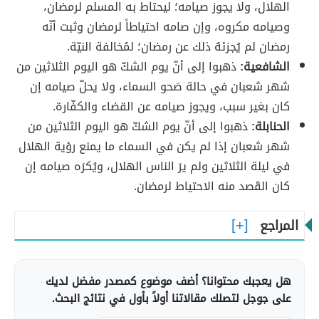
الهلال، ولا يجوز صيامه؛ ليحتاط به المسلم لرمضان،
وصيامه مكروه، وإن صامه احتياطاً لرمضان وثبت أنّه
رمضان لم يُجزئهُ ذلك عن رمضان؛ لمُخالفة النيّة.
الشافعية:
ذهبوا إلى أنّ يوم الشكّ هو اليوم الثلاثين من
شهر شعبان في حالة صَحو السماء، ولا يحلّ صيامه إن
كان بغير سبب، ويجوز صيامه عن القضاء والكفّارة.
الحنابلة:
ذهبوا إلى أنّ يوم الشكّ هو اليوم الثلاثين من
شهر شعبان إذا لم يكن في السماء ما يمنع رؤية الهلال
في ليلة الثلاثين ولم يرَ الناس الهلال، ويُكرَه صيامه إن
كان القَصد منه الاحتياط لرمضان.
المراجع
هل يعجبك محتوانا؟ أضف موضوع كمصدر مفضل لديك
على جوجل لتصلك مقالاتنا أولاً بأول في نتائج البحث.