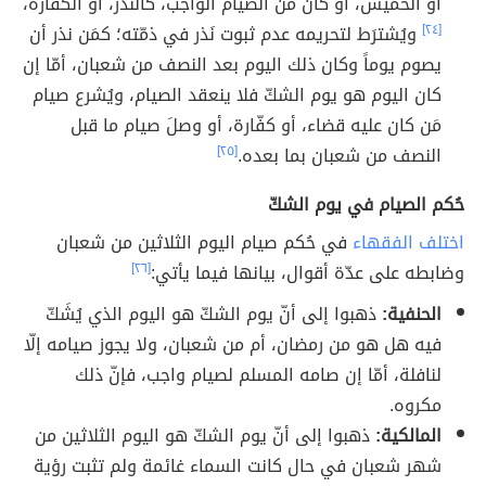
أو الخميس، أو كان من الصيام الواجب، كالنَّذر، أو الكفّارة،
[٢٤]
ويُشترَط لتحريمه عدم ثبوت نَذر في ذمّته؛ كمَن نذر أن
يصوم يوماً وكان ذلك اليوم بعد النصف من شعبان، أمّا إن
كان اليوم هو يوم الشكّ فلا ينعقد الصيام، ويُشرع صيام
مَن كان عليه قضاء، أو كفّارة، أو وصلَ صيام ما قبل
النصف من شعبان بما بعده.
[٢٥]
حُكم الصيام في يوم الشكّ
اختلف الفقهاء
في حُكم صيام اليوم الثلاثين من شعبان
وضابطه على عدّة أقوال، بيانها فيما يأتي:
[٢٦]
الحنفية:
ذهبوا إلى أنّ يوم الشكّ هو اليوم الذي يُشَكّ
فيه هل هو من رمضان، أم من شعبان، ولا يجوز صيامه إلّا
لنافلة، أمّا إن صامه المسلم لصيام واجب، فإنّ ذلك
مكروه.
المالكية:
ذهبوا إلى أنّ يوم الشكّ هو اليوم الثلاثين من
شهر شعبان في حال كانت السماء غائمة ولم تثبت رؤية