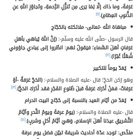
عَرَفةَ، وما ذاك إلَّا لِمَا يَرى مِن تَنزُّلِ الرَّحمةِ، وتَجاوُزِ اللهِ عنِ
الذُّنوبِ العِظامِ)
.
[١١]
مباهاة الله -تعالى- ملائكته بالحُجّاج
قال الرسول -صلّى الله عليه وسلّم-:
(إنَّ اللهَ يُباهي بأهلِ
عَرَفاتٍ أهلَ السَّماءِ؛ فيَقولُ لهم: انظُروا إلى عِبادي جاؤوني
شُعْثًا غُبْرًا)
.
[١٢]
يُعَدّ يوماً للتكبير
وهو رُكن الحَجّ؛ قال -عليه الصلاة والسلام-:
(الحَجّ عَرَفةٌ -أوْ
عَرَفاتٌ- فمَنْ أَدْرَكَ عَرَفةَ قبلَ طُلوعِ الفَجْرِ فقد أَدْرَكَ الحَجَّ)
.
[١٣]
يُعَدّ من أيّام العيد بالنسبة إلى حُجّاج البيت الحرام
قال -عليه الصلاة والسلام-:
(يومُ عرفةَ ويومُ النَّحرِ وأيَّامُ
التَّشريقِ عيدَنا أَهلَ الإسلامِ، وَهيَ أيَّامُ أَكلٍ وشربٍ)
.
[١٤]
ملخّص: توجد عدّة أحاديث شريفة تبيّن فضل يوم عرفة