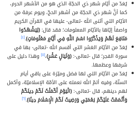
يُعَدّ من أيّام شهر ذي الحجّة الذي هو من الأشهر الحرم،
كما أنَّ شهر ذي الحجّة من أشهر الحجّ، ويوم عرفة من
الأيّام التي أثنى الله -تعالى- عليها في القرآن الكريم
واصفاً إيّاها بالأيّام المعلومات؛ فقد قال:
(لِيَشْهَدُوا
مَنَافِعَ لَهُمْ وَيَذْكُرُوا اسْمَ اللَّهِ فِي أَيَّامٍ مَعْلُومَاتٍ)
.
[٤]
يُعَدّ من الأيّام العَشر التي أقسم الله -تعالى- بها في
سورة الفجر؛ قال -تعالى-:
(وَلَيَالٍ عَشْرٍ)
،
[٥]
وهذا دليل على
شرفها وعظمها.
يُعَدّ من الأيّام التي لها فضل وميّزة على باقي أيام
السنّة، وفيه أتمّ الله نعمته على الأمّة الإسلاميّة، وأكمل
لهم دينهم، قال -تعالى-:
(الْيَوْمَ أَكْمَلْتُ لَكُمْ دِينَكُمْ
وَأَتْمَمْتُ عَلَيْكُمْ نِعْمَتِي وَرَضِيتُ لَكُمْ الْإِسْلَامَ دِينًا)
.
[٦]