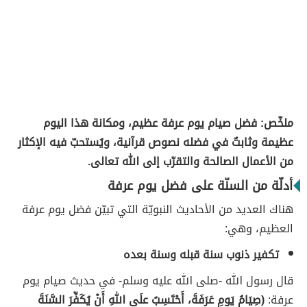
ملخّص: فضل صيام يوم عرفة عظيم، ومكانة هذا اليوم
عظيمة وثابتٌ في فضله نصوص قرآنية، ويُستحبّ فيه الإكثار
من الأعمال الصالحة والتقرّب إلى الله تعالى.
أدلّة من السنّة على فضل يوم عرفة
هناك العديد من الأحاديث النبويّة التي تبيّن فضل يوم عرفة
العظيم، وهي:
تكفير ذنوب سنة قبله وسنة بعده
قال رسول الله -صلى الله عليه وسلم- في حديث صيام يوم
عرفة:
(صِيَامُ يَومِ عَرَفَةَ، أَحْتَسِبُ علَى اللهِ أَنْ يُكَفِّرَ السَّنَةَ