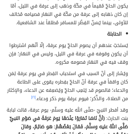
يكون الحاجّ مُقيماً في مكّة وذهب إلى عرفة في الليل، أمّا
إن كان ذهابه إلى عرفة من مكّة في النهار فصيامه مُخالف
للأولى، بينما يُسَنّ الفِطْر للمسافر مُطلقاً عند الشافعية.
الحنابلة
يُستحَبّ عندهم أن يصوم الحاجّ يوم عرفة، إلّا أنّهم اشترطوا
أن يكون وقوفه في عرفة في الليل، وليس في النهار؛ فإن
وقف فيه في النهار فصومه مكروه.
ويُشار إلى أنّ السبب في استحباب الفِطر في يوم عرفة لِمَن
كان واقفاً في عرفة أنّ الحاجّ بفِطره يقوى على الطاعة
والدعاء؛ فالصوم قد يُتعِب الحاجّ ويُضعِفه عن الدعاء، والإكثار
من الصلاة، والذِّكر؛ فيوم عرفة يوم ذكر ودعاء.
[١٦]
وقد أفطر النبيّ -صلّى الله عليه وسلّم- يوم عرفة، قالت لبابة
بنت الحارث:
(أنَّ نَاسًا تَمَارَوْا عِنْدَهَا يَومَ عَرَفَةَ في صَوْمِ النبيِّ
صَلَّى اللهُ عليه وسلَّمَ، فَقالَ بَعْضُهُمْ: هو صَائِمٌ، وقالَ