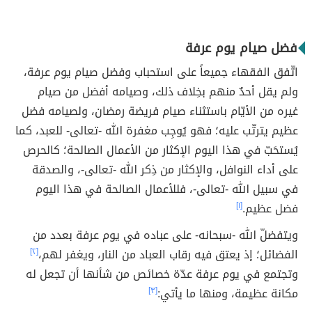
فضل صيام يوم عرفة
اتّفق الفقهاء جميعاً على استحباب وفضل صيام يوم عرفة،
ولم يقل أحدٌ منهم بخِلاف ذلك، وصيامه أفضل من صيام
غيره من الأيّام باستثناء صيام فريضة رمضان، ولصيامه فضل
عظيم يترتّب عليه؛ فهو يُوجِب مغفرة الله -تعالى- للعبد، كما
يُستحَبّ في هذا اليوم الإكثار من الأعمال الصالحة؛ كالحرص
على أداء النوافل، والإكثار من ذِكر الله -تعالى-، والصدقة
في سبيل الله -تعالى-، فللأعمال الصالحة في هذا اليوم
فضل عظيم.
[١]
ويتفضلّ الله -سبحانه- على عباده في يوم عرفة بعدد من
الفضائل؛ إذ يعتق فيه رقاب العباد من النار، ويغفر لهم،
[٢]
وتجتمع في يوم عرفة عدّة خصائص من شأنها أن تجعل له
مكانة عظيمة، ومنها ما يأتي:
[٣]