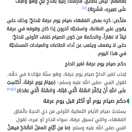
بَعْضُهُمْ: ليسَ بصَائِمٍ، فأرْسَلَتْ إلَيْهِ بقَدَحِ لَبَنٍ وهو واقِفٌ
علَى بَعِيرِهِ، فَشَرِبَهُ)
.
[١٧]
ملخّص: كرِه بعض الفقهاء صيام يوم عرفة للحاجّ؛ وذلك حتى
يقوى على الطاعة، واستحبّه آخرون إذا كان وقوفه في عرفة
ليلاً لا نهاراً، والحكمة من كون الصيام خلاف الأولى للحاجّ؛
حتى لا يضعف ويتعب عن أداء الطاعات والعبادات المستحبّة
في هذا اليوم.
حكم صيام يوم عرفة لغير الحاج
يُندَب لغير الحاجّ صيام يوم عرفة، وهو سنّة مؤكدة في حقّه،
لقول النبي -صلى الله عليه وسلم-:
(صِيَامُ يَومِ عَرَفَةَ، أَحْتَسِبُ
علَى اللهِ أَنْ يُكَفِّرَ السَّنَةَ الَّتي قَبْلَهُ، وَالسَّنَةَ الَّتي بَعْدَهُ)
.
[١٨]
[١٩]
حكم صيام يوم أو أكثر قبل يوم عرفة
يستحبّ صيام الأيام الثمانية الأولى من ذي الحجة باتّفاق
الفقهاء، والتي تسبق عرفة، سواء للحاج أو غيره، لقول
النبي صلى الله عليه وسلم:
(ما مِن أيَّامٍ العمَلُ الصَّالحُ فيهنَّ