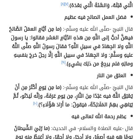
الَّتي قَبْلَهُ، وَالسَّنَةَ الَّتي بَعْدَهُ)
.
[٧]
[٨]
فضل العمل الصالح فيه عظيم
قال النبيّ -صلّى الله عليه وسلّم-:
(ما مِن أيَّامٍ العمَلُ الصَّالحُ
فيهنَّ أحبُّ إلى اللَّهِ مِن هذهِ الأيَّامِ العَشر فقالوا: يا رسولَ
اللَّهِ ولا الجِهادُ في سبيلِ اللَّهِ؟ فقالَ رسولُ اللَّهِ صلَّى اللَّهُ
عليهِ وسلَّمَ: ولا الجِهادُ في سبيلِ اللَّهِ إلَّا رجلٌ خرجَ بنفسِهِ
ومالِهِ فلم يرجِعْ من ذلِكَ بشيءٍ)
.
[٩]
العتق من النار
قال النبيّ -صلّى الله عليه وسلّم-:
(ما مِن يَومٍ أَكْثَرَ مِن أَنْ
يُعْتِقَ اللَّهُ فيه عَبْدًا مِنَ النَّارِ، مِن يَومِ عَرَفَةَ، وإنَّه لَيَدْنُو، ثُمَّ
يُبَاهِي بهِمُ المَلَائِكَةَ، فيَقولُ: ما أَرَادَ هَؤُلَاءِ؟)
.
[١٠]
عِظم رحمة الله تعالى فيه
قال -عليه الصلاة والسلام- في الحديث:
(ما رُئِيَ الشَّيطانُ
يَومًا هو فيه أصغَرُ، ولا أدحَرُ، ولا أحقَرُ، ولا أغيَظُ منه يَومَ