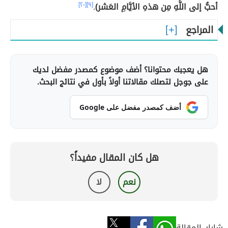
أحبُّ إلى اللَّهِ مِن هذهِ الأيَّامِ العَشر)
.
[٩]
[٢٠]
المراجع
هل يعجبك محتوانا؟ أضف موضوع كمصدر مفضل لديك
على جوجل لتصلك مقالاتنا أولاً بأول في نتائج البحث.
أضف كمصدر مفضل على Google
هل كان المقال مفيداً؟
نعم
لا
شارك المقالة