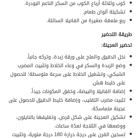
كوب وثلاثة أرباع الكوب من السكر الناعم البودرة.
تشكيلة ألوان طعام.
ربع ملعقة صغيرة من الفانيلا السائلة.
طريقة التحضير
تحضير العجينة:
نخل الدقيق والملح على ورقة زبدة، وتركه جانباً.
وضع الزبدة والسكر في وعاء الخلاط وتثبيت المضرب
الشبكي، وتشغيل الخلاط على سرعة متوسطة؛ للحصول
على خليط هش.
إضافة الفانيلا والبيضة، وخفق المكونات جيداً.
تثبيت مضرب التقليب، وإضافة خليط الدقيق للحصول على
عجينة متماسكة.
تشكيل العجينة على شكل قرص، وتغليفها بالنايلون،
ووضعها في الثلاجة لعدّة ساعات.
تسخين الفرن على درجة حرارة 180 درجة مئوية، وتثبيت