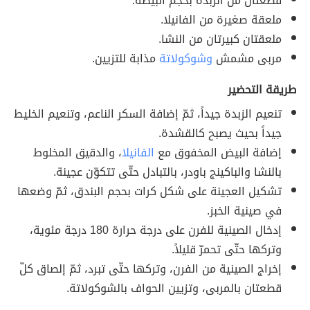
قطعتان من الزبدة بحجم البيضة.
ملعقة صغيرة من الفانيلا.
ملعقتان كبيرتان من النشا.
مربى مشمش
وشوكولاتة
مذابة للتزيين.
طريقة التحضير
تنعيم الزبدة جيداً، ثمّ إضافة السكر الناعم، وتنعيم الخليط
جيداً بحيث يصبح كالقشدة.
إضافة البيض المخفوق مع
الفانيلا
، والدقيق المخلوط
بالنشا والباكينج باودر، بالتبادل حتّى تتكوّن عجينة.
تشكيل العجينة على شكل كرات بحجم البندق، ثمّ وضعها
في صينية الخبز.
إدخال الصينية للفرن على درجة حرارة 180 درجة مئوية،
وتركها حتّى تحمرّ قليلاً.
إخراج الصينية من الفرن، وتركها حتّى تبرد، ثمّ إلصاق كلّ
قطعتان بالمربى، وتزيين الحواف بالشوكولاتة.