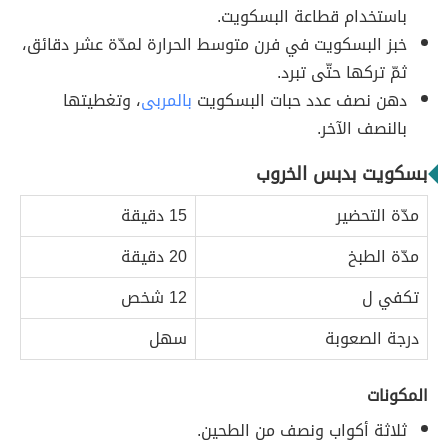
باستخدام قطاعة البسكويت.
خبز البسكويت في فرن متوسط الحرارة لمدّة عشر دقائق،
ثمّ تركها حتّى تبرد.
دهن نصف عدد حبات البسكويت
بالمربى
، وتغطيتها
بالنصف الآخر.
بسكويت بدبس الخروب
مدّة التحضير
15 دقيقة
مدّة الطبخ
20 دقيقة
تكفي ل
12 شخص
درجة الصعوبة
سهل
المكونات
ثلاثة أكواب ونصف من الطحين.