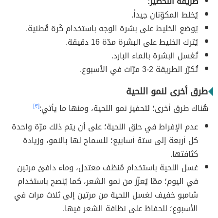
طريقة التحضير:
يُخلط المكوّنان جيداً.
يُوضع الخليط على بشرة الوجه باستخدام كُرة قُطنية.
يُترك الخليط على البشرة مدّة 16 دقيقة.
تُغسل البشرة بالماء البارد.
تُكرّر الطريقة 2-3 مرّات في الأسبوع.
طرق أخرى لنمو اللحية
هُناك طرق أخرى؛ لتحفيز نمو اللحية، ومنها ما يأتي:
[٣]
عدم الإفراط في حلق اللحية؛ على أن يتم ذلك مرّة واحدة
كل أربعة إلى ستة أسابيع؛ للسماح لها بالنمو، وزيادة
كثافتها.
غسل اللحية باستخدام مُنظف معتدل، وماء دافئ مرتين
في اليوم؛ ممّا يُعزّز من نمو الشعر، كما يُنصح باستخدام
شامبو خفيف لغسل اللحية من مرتين إلى ثلاث مرات في
الأسبوع؛ للحفاظ على نظافة الشعر فيها.