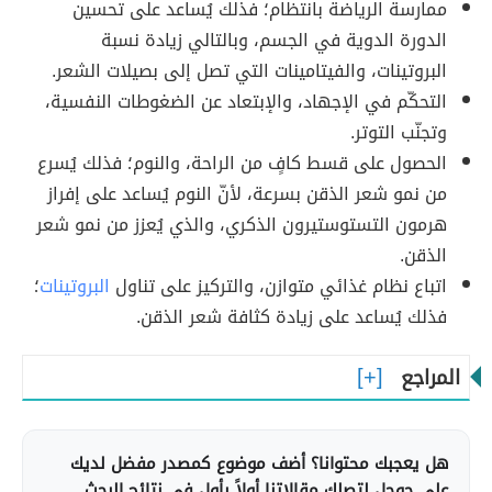
ممارسة الرياضة بانتظام؛ فذلك يُساعد على تحسين
الدورة الدوية في الجسم، وبالتالي زيادة نسبة
البروتينات، والفيتامينات التي تصل إلى بصيلات الشعر.
التحكّم في الإجهاد، والإبتعاد عن الضغوطات النفسية،
وتجنّب التوتر.
الحصول على قسط كافٍ من الراحة، والنوم؛ فذلك يُسرع
من نمو شعر الذقن بسرعة، لأنّ النوم يُساعد على إفراز
هرمون التستوستيرون الذكري، والذي يُعزز من نمو شعر
الذقن.
اتباع نظام غذائي متوازن، والتركيز على تناول
البروتينات
؛
فذلك يُساعد على زيادة كثافة شعر الذقن.
المراجع
هل يعجبك محتوانا؟ أضف موضوع كمصدر مفضل لديك
على جوجل لتصلك مقالاتنا أولاً بأول في نتائج البحث.