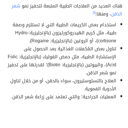
هناك العديد من العلاجات الطبية المتبعة لتحفيز نمو
شعر
الذقن
، ومنها:
[١]
استخدام بعض الكريمات الطبية التي لا تستلزم وصفة
طبية، مثل كريم الهيدروكورتيزون (بالإنجليزية:Hydro-
cortisone)، أو الروغين (بالإنجليزية: Rogaine).
تناول بعض المُكملات الغذائية بعد الحصول على
الإستشارة الطبية، مثل حمض الفوليك (بالإنجليزية: Folic
Acid)، والبيوتين (بالإنجليزية: Biotin)؛ لقدرتها على تحفيز
نمو شعر الذقن.
العلاج بالتستوستيرون، سواء بالحقن، أو من خلال تناول
الأدوية الفموية.
العمليات الجراحية؛ والتي تعتمد على زراعة شعر الذقن.