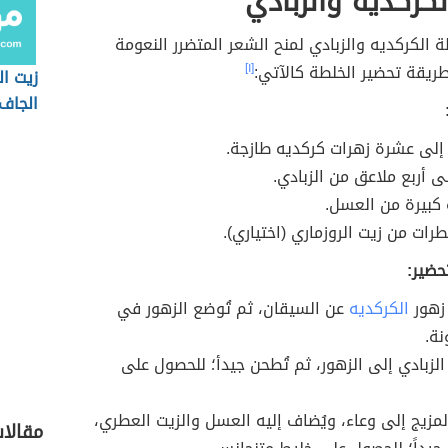
كركديه والزبادي
ة الكركديه والزبادي لمنح الشعر المتضرر النعومة
طريقة تحضير الخلطة كالآتي:
[١]
زيت ال
الجاف
إلى عشرة زهرات كركديه طازجة.
ى أربع ملاعق من الزبادي.
كبيرة من العسل.
رات من زيت الروزماري (اختياري).
حضير:
زهور
الكركديه
عن السيقان، ثم تُوضع الزهور في
نة.
الزبادي إلى الزهور، ثم تُطحن جيدأ؛ للحصول على
المزيج إلى وعاء، ويُضاف إليه العسل والزيت العطري،
مقالات