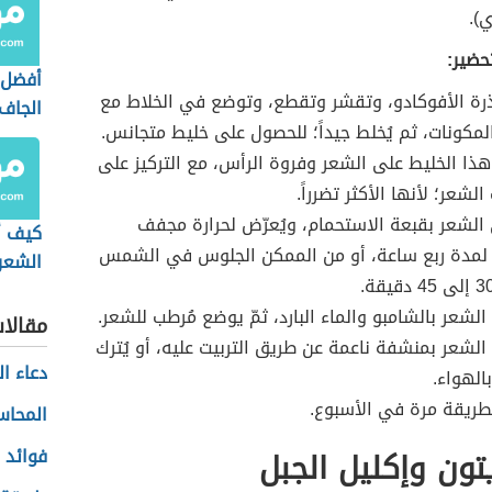
ي).
حضير:
أفضل 
بذرة الأفوكادو، وتقشر وتقطع، وتوضع في الخلاط مع
الجاف
لمكونات، ثم يُخلط جيداً؛ للحصول على خليط متجانس.
هذا الخليط على الشعر وفروة الرأس، مع التركيز على
لشعر؛ لأنها الأكثر تضرراً.
لشعر بقبعة الاستحمام، ويُعرّض لحرارة مجفف
كيف أ
لمدة ربع ساعة، أو من الممكن الجلوس في الشمس
الشعر
الشعر بالشامبو والماء البارد، ثمّ يوضع مُرطب للشعر.
مقالا
الشعر بمنشفة ناعمة عن طريق التربيت عليه، أو يُترك
دعاء ا
الهواء.
الطريقة مرة في الأسبوع.
المحاسب
يتون وإكليل الجبل
فوائد 