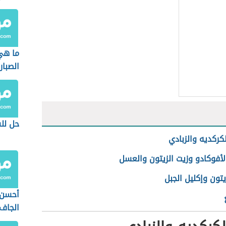
والمت
ما هي
الصبار
المتس
حل لل
كركديه والزبادي
أفوكادو وزيت الزيتون والعسل
يتون وإكليل الجبل
أحسن 
الجاف