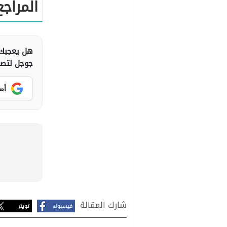
المراجع
هل يعجبك 
جوجل لتصلك
أض
شارك المقالة
فيسبوك
تويتر