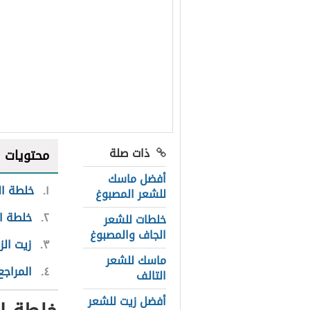
ذات صلة
محتويات
أفضل ماسك
١
خلطة ال
للشعر المصبوغ
٢
خلطة ال
خلطات للشعر
الجاف والمصبوغ
٣
زيت الز
ماسك للشعر
٤
المراجع
التالف
أفضل زيت للشعر