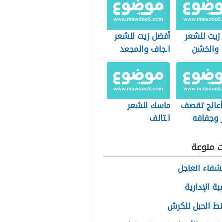
زيت للشعر
أفضل زيت للشعر
 والخشن
الجاف والمجعد
عالج تقصف
ماسك للشعر
 وجفافه
التالف
ت منوعة
لشفاء العاجل
ة الإدارية
نط الحبل للكرش