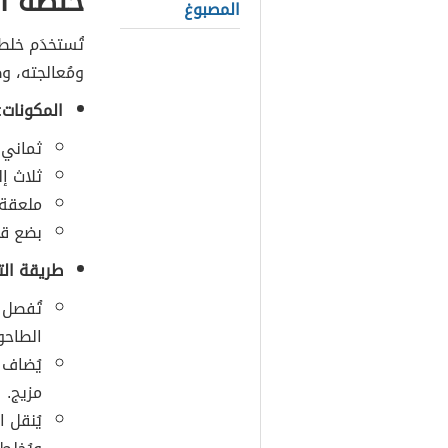
خلطة ال
المصبوغ
تُستخدَم خلط
ومُعالجته، و
المكونات:
ثماني 
ثلاث إل
ملعقة 
بضع قط
طريقة الت
تُفصل 
الطاحو
يُضاف 
مزيج.
يُنقل 