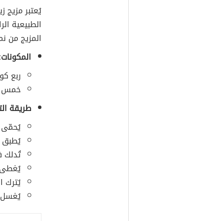
يُعتبر مزيج ز
الطبيعية الر
المزيج من ن
المكونات:
ربع كو
خمس قط
طريقة الت
يُحمّى 
يُطبق 
تُدلك ف
يُغطى 
يُترك 
يُغسل ا