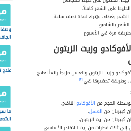
 جيداً؛ للحصول على خليط متنجانس.
لخليط على الشعر كاملاً.
الشعر بغطاء، ويُترك لمدة نصف ساعة.
الشعر بالشامبو.
وصفات
الطريقة مرة في الأسبوع.
الجاف
أفوكادو وزيت الزيتون
علاج 
فوكادو وزيت الزيتون والعسل مزيجاً رائعاً لعلاج
ف، وطريقة تحضيرها هي:
[٢]
توسطة الحجم من
الأفوكادو
الناضج.
ن كبيرتان من
العسل
.
ما سب
الشعر
ن كبيرتان من زيت الزيتون.
 إلى ثلاث قطرات من زيت اللافندر الأساسي