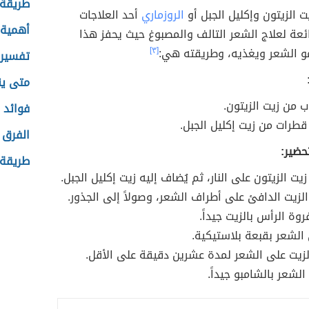
طريقة 
يت الزيتون وإكليل الجبل أو
الروزماري
أحد العلاجات
أهمية 
ائعة لعلاج الشعر التالف والمصبوغ حيث يحفز هذا
مو الشعر ويغذيه، وطريقته هي:
[٣]
تفسير 
متى ين
ب من زيت الزيتون.
فوائد 
رات من زيت إكليل الجبل.
الفرق 
حضير:
طريقة 
زيت الزيتون على النار، ثم يُضاف إليه زيت إكليل الجبل.
الزيت الدافئ على أطراف الشعر، وصولاً إلى الجذور.
روة الرأس بالزيت جيداً.
الشعر بقبعة بلاستيكية.
الزيت على الشعر لمدة عشرين دقيقة على الأقل.
لشعر بالشامبو جيداً.