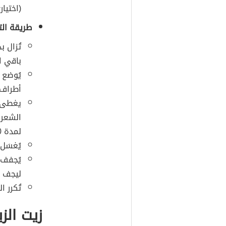
(اختيار
طريقة الت
تُزال 
باقي ا
يُوضع 
أطراف ا
يغطى ا
الشعر 
لمدة 30 إلى 45 دقيقة.
يُغسَل 
يُجفف 
ليجف ب
تُكرر 
زيت الز