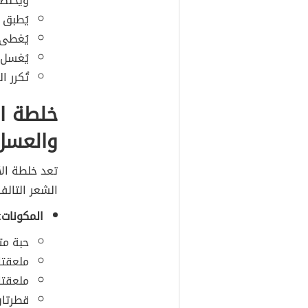
ويُخلط
يُطبق ا
يُغطى 
يُغسل 
تُكرر 
خلطة ال
والعسل
تعد خلطة الأ
الشعر التال
المكونات:
حبة م
ملعقتا
ملعقتا
قطرتان