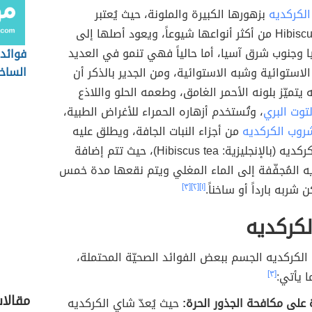
الكركديه
بزهورها الكبيرة والملونة، حيث يُعتبر
Hibiscus sabdariffa من أكثر أنواعها شيوعاً، ويعود أصلها إلى
 وجنوب شرق آسيا، أما حالياً فهي تنمو في العديد
فوائد 
الساخ
الاستوائية وشبه الاستوائية، ومن الجدير بالذكر أن
 يتميّز بلونه الأحمر الغامق، وطعمه الحلو واللاذع
لتوت البري
، وتُستخدم أزهاره الحمراء للأغراض الطبية،
روب الكركديه
من أجزاء النبات الجافة، ويطلق عليه
أيضاً شاي الكركديه (بالإنجليزية: Hibiscus tea)، حيث تتم إضافة
يه المُجفّفة إلى الماء المغلي ويتم نقعها مدة خمس
شربه بارداً أو ساخناً.
[١]
[٢]
[٣]
لكركديه
 الكركديه الجسم ببعض الفوائد الصحيّة المحتملة،
ا يأتي:
[٣]
مقالا
على مكافحة الجذور الحرة:
حيث يُعدّ شاي الكركديه