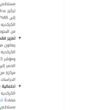
مستخلص ال
تركيز عدة
إلى
الكركديه 
من البحوث
تعزيز فقد
يعانون م
الخصر إلى
مركزةٍ من
الدراسات 
احتمالية 
الكركديه 
مضادةً
لل
مستخلص ال