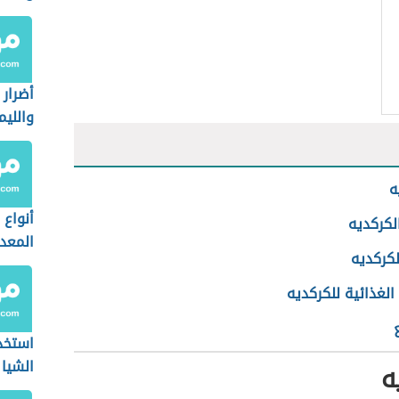
على ا
أضرار 
واللي
الريق
ه
أنواع 
لكركديه
المعدن
لكركديه
الغذائية للكركديه
استخد
الشيا
ه