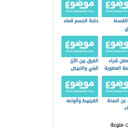
 القسط
حاجة الجسم للماء
ي
فضل شراء
الفرق بين الأرز
مة العضوية
البني والابيض
التسوق؟
 عن الصحة
القرنبيط وأنواعه
ء
ت منوعة