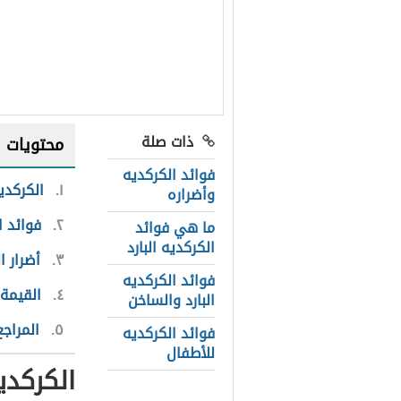
ذات صلة
محتويات
فوائد الكركديه
١
الكركدي
وأضراره
٢
فوائد ا
ما هي فوائد
الكركديه البارد
٣
أضرار ا
فوائد الكركديه
٤
القيمة 
البارد والساخن
٥
المراجع
فوائد الكركديه
للأطفال
الكركدي