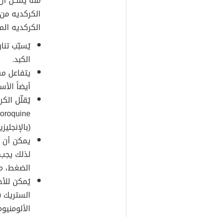
منه يمكن أن 
الكركديه من 
الكركديه الم
يُسبّب تنا
الكبد.
يتفاعل مس
أيضاً الأسيتامي
يُقلّل الك
Chloroquine) في الجسم؛ والذي
(بالإنجليزية: Malaria)، لذلك لا يُعدّ شربه آمناً 
يمكن أن ي
لذلك يجب 
الضغط، م
يُمكن للأ
الألومنيو