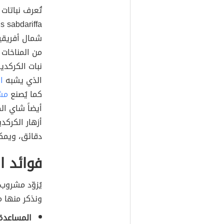
تُعرف نباتات
شمال أفريقيا
من المناخات 
نبات الكركديه
الذي يشبه
ا
كما يُصنع
مش
أزهار الكركد
دقائق، ويمكن 
فوائد ا
يُزوّد مشروب
ونذكر منها م
المساعدة 