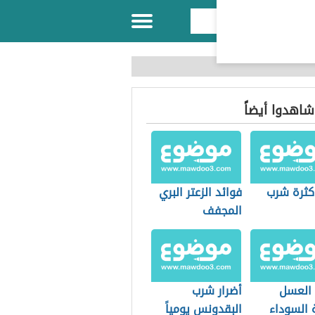
 شاهدوا أيضاً
 كثرة شرب
فوائد الزعتر البري
المجفف
 العسل
أضرار شرب
 السوداء
البقدونس يومياً