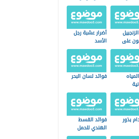
لريق
الزنجبيل
أضرار عشبة رجل
مون على
الأسد
المياه
فوائد لسان البحر
ية
ام بذور
فوائد القسط
الهندي للحمل