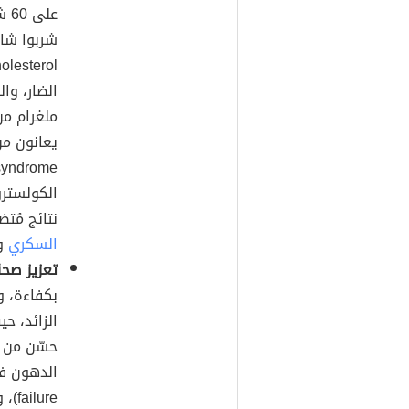
عل
شربوا شاي
 cholesterol
ملغرام من
الكولسترو
نتائج مُتض
السكري
وم
تعزيز صحة
حسّن من ال
الدهون ف
lure