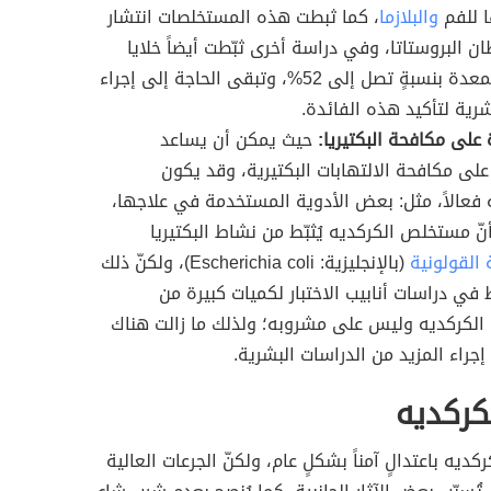
 للفم
والبلازما
، كما ثبطت هذه المستخلصات انتشار
ان البروستاتا، وفي دراسة أخرى ثبّطت أيضاً خلايا
سرطان المعدة بنسبةٍ تصل إلى 52%، وتبقى الحاجة إلى إجراء
رية لتأكيد هذه الفائدة.
على مكافحة البكتيريا:
حيث يمكن أن يساعد
على مكافحة الالتهابات البكتيرية، وقد يكون
عالاً، مثل: بعض الأدوية المستخدمة في علاجها،
أنّ مستخلص الكركديه يُثبّط من نشاط البكتيريا
 القولونية
(بالإنجليزية: Escherichia coli)، ولكنّ ذلك
ي دراسات أنابيب الاختبار لكميات كبيرة من
لكركديه وليس على مشروبه؛ ولذلك ما زالت هناك
إجراء المزيد من الدراسات البشرية.
لكركديه
ركديه باعتدالٍ آمناً بشكلٍ عام، ولكنّ الجرعات العالية