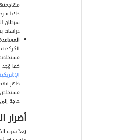
مهاجمتها
خلايا سرط
دراسات بش
المساعدة 
الكركديه 
مستخلصه ف
كما وُجد 
الإشريكية
ظهر فقط ف
مستخلص ا
حاجة إلى 
أضرار ا
يُعدّ شرب الك