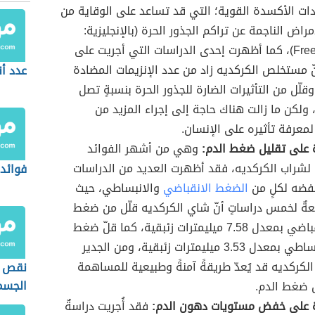
ادات الأكسدة القوية؛ التي قد تساعد على الوقاية من
مراض الناجمة عن تراكم الجذور الحرة (بالإنجليزية:
Free radicals)، كما أظهرت إحدى الدراسات التي أجريت على
نّ مستخلص الكركديه زاد من عدد الإنزيمات المضادة
عدد أن
قلّل من التأثيرات الضارة للجذور الحرة بنسبةٍ تصل
 92%، ولكن ما زالت هناك حاجة إلى إجراء المزيد من
لمعرفة تأثيره على الإنسان.
 على تقليل ضغط الدم:
وهي من أشهر الفوائد
لشراب الكركديه، فقد أظهرت العديد من الدراسات
فوائد 
خفضه لكلٍ من
الضغط الانقباضي
والانبساطي، حيث
جعةٌ لخمس دراساتٍ أنّ شاي الكركديه قلّل من ضغط
الدم الانقباضي بمعدل 7.58 ميليمترات زئبقية، كما قلّ ضغط
الدم الانبساطي بمعدل 3.53 ميليمترات زئبقية، ومن الجدير
 الكركديه قد يُعدّ طريقةً آمنةً وطبيعية للمساهمة
نقص ا
الجسم
ضغط الدم.
 على خفض مستويات دهون الدم:
فقد أُجريت دراسةٌ