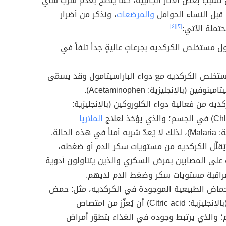
تُسبّب بعض الآثار الجانبية، كما يُنصح بعدم شرب شاي
قبل النساء الحوامل
والمرضعات
، ونذكر من أضرار
حتملة الآتي:
[٢]
[٤]
ول مستخلص الكركديه بجرعاتٍ عاليةٍ جداً تلفاً في
تخلص الكركديه مع دواء الباراسيتامول وقد يسمّى
نوفين (بالإنجليزية: Acetaminophen).
ركديه من فعالية دواء الكلوروكين (بالإنجليزية:
 يؤخذ لعلاج
الملاريا
في هذه الحالة.
ُقلّل الكركديه من مستويات سكر الدم أو ضغطه،
على المصابين بمرض السكري والذين يتناولون أدوية
راقبة مستويات سكر وضغط الدم لديهم.
حماض الطبيعية الموجودة في الكركديه، مثل: حمض
الستريك (بالإنجليزية: Citric acid) أن يُعزّز من امتصاص
م؛ والذي يرتبط وجوده في الغذاء بتطوّر أمراض