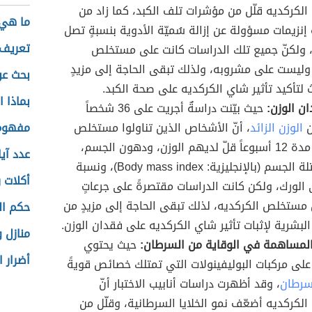
كركديه قلّل من مؤشرات تلف الكبد، كما زاد من
ما هي 
 إنزيمات مسؤولة عن إزالة سُميّة الأدوية بنسبةٍ تصل
تعريف 
 65%، ولكنّ جميع تلك الدراسات كانت على مستخلص
وليست على مشروبه، ولذلك تبقى الحاجة إلى مزيدٍ
بحث عن
 لتأكيد تأثير شاي الكركديه على صحة الكبد.
بماذا 
ان الوزن:
حيث بيّنت دراسةٌ أجريت على 36 شخصاً
ن
الوزن الزائد
، أنّ الأشخاص الذين تناولوا مستخلص
مفهوم 
الكركديه مدة 12 أسبوعاً قلّ لديهم الوزن، ودهون الجسم،
عدد آي
ومؤشر كتلة الجسم (بالإنجليزية: Body mass index)، ونسبة
أكلات 
 الورك، ولكن كانت الدراسات مقتصرةً على جرعاتٍ
 مستخلص الكركديه، لذلك تبقى الحاجة إلى مزيدٍ من
حكم ال
البشرية لإثبات تأثير شاي الكركديه على فقدان الوزن.
منازل 
المساهمة في الوقاية من السرطان:
حيث يحتوي
أضرار 
على مركبات البوليفينولات التي تمتلك خصائص قويةً
سرطان
، وقد أظهرت دراسات أنابيب الاختبار أنّ
كركديه أضعّف نمو الخلايا السرطانية، وقلّل من