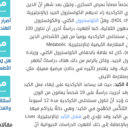
ى 60 شخصاً مصاباً بمرض السكري، وتبيّن بعد شهرٍ أنّ الذين
 الكركديه زاد لديهم الكولسترول الجيد (بالإنجليزية:
HDL)، وقلّ
الكولسترول
الكلي، والكولسترول
أضرار
الهند
الضار، والدهون الثلاثية، كما أظهرت دراسةٌ أخرى أن تناول 100
 مستخلص الكركديه يومياً من قِبل الأشخاص الذين
يعانون من المتلازمة الأيضية (بالإنجليزية: Metabolic
syndrome)، كان له علاقة بانخفاض الكولسترول الكلي، وزيادة
ل الجيد، ولكن بالرغم من ذلك هناك دراساتٌ تُظهر
هل يُ
الأطع
اربة، وقد يقتصر تأثيره في حالاتٍ مرضيةٍ معينةٍ، مثل:
أثناء 
تلازمة الأيض.
 الكبد:
حيث قد يساعد الكركديه على إبقاء عمل الكبد
بكفاءة، وقد أجريت دراسةٌ على 19 شخصاً يعانون من الوزن
الزائد، حيث وُجد أنّ تناول مستخلص الكركديه مدة 12 أسبوعاً
أسئلة
والغذا
تَنَكُّس الدُهْنِيّ في الكبد؛ وهي حالةٌ يتراكم فيها
ي الكبد وقد تؤدي إلى
فشل الكَبد
(بالإنجليزية: Liver
fai)، وبالإضافة إلى ذلك أظهرت الدراسات الحيوانية أنّ
مقالا