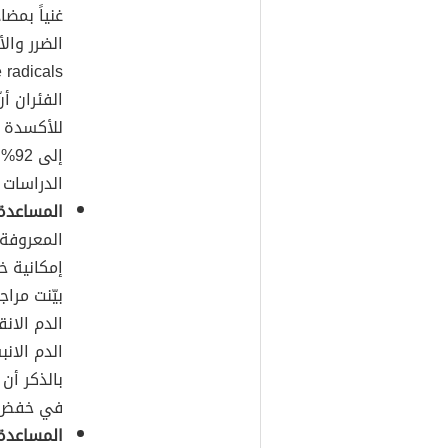
غنياً بمض
الضرر والأ
الفئران أ
للأكسدة و
إلى
الدراسات 
المساعدة
المعروفة 
إمكانية 
بيّنت مرا
بالذكر أن
في خفض 
المساعدة