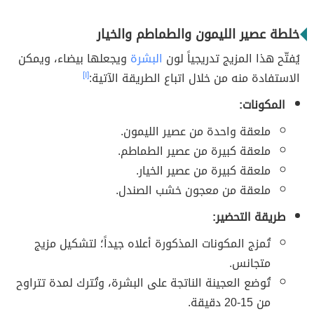
خلطة عصير الليمون والطماطم والخيار
يُفتّح هذا المزيج تدريجياً لون
البشرة
ويجعلها بيضاء، ويمكن
الاستفادة منه من خلال اتباع الطريقة الآتية:
[١]
المكونات:
ملعقة واحدة من عصير الليمون.
ملعقة كبيرة من عصير الطماطم.
ملعقة كبيرة من عصير الخيار.
ملعقة من معجون خشب الصندل.
طريقة التحضير:
تُمزج المكونات المذكورة أعلاه جيداً؛ لتشكيل مزيج
متجانس.
تُوضع العجينة الناتجة على البشرة، وتُترك لمدة تتراوح
من 15-20 دقيقة.