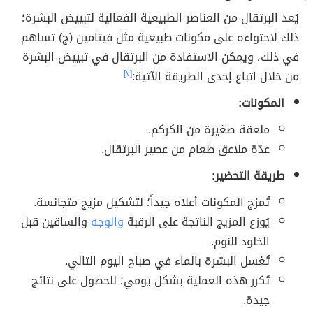
يُعد البرتقال من العناصر الطبيعية الفعالية لتبييض البشرة؛
ذلك لاحتواءه على مكونات طبيعية مثل فيتامين (ج) تساهم
في ذلك، ويمكن الاستفادة من البرتقال في تبييض البشرة
من خلال اتباع إحدى الطريقة الآتية:
[٢]
المكونات:
ملعقة صغيرة من الكركم.
عدّة ملاعق طعام من عصير البرتقال.
طريقة التحضير:
تُمزج المكونات أعلاه جيداً؛ لتشكيل مزيج متجانسة.
يُوزع المزيج الناتجة على الرقبة
والوجه
والساقين قبل
الخلود للنوم.
تُغسل البشرة بالماء في صباح اليوم التالي.
تُكرر هذه العملية بشكل يومي؛ للحصول على نتائج
جيدة.