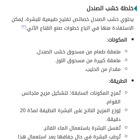
خلطة خشب الصندل
يحتوي خشب الصندل خصائص تفتيح طبيعية للبشرة، يُمكن
الاستفادة منها في اتباع خطوات صنع القناع الآتي:
[٣]
المكونات:
ملعقة طعام من مسحوق خشب الصندل.
ملعقة كبيرة من مسحوق اللوز.
مقدار من الحليب.
الطريقة:
تُمزج المكونات السابقة؛ لتشكيل مزيج متجانس
القوام.
يُوزع المزيج الناتج على البشرة النظيفة لمدّة 20
دقيقة.
تُغسل البشرة باستعمال الماء الفاتر.
تُرطب البشرة في حال جفافها بعد استعمال هذا