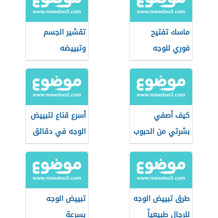
ماسك تفتيح
تقشير الجسم
فوري للوجه
وتبييضه
كيف أصفي
أسرع قناع لتبييض
بشرتي من الحبوب
الوجه في دقائق
والبقع
طرق تبييض الوجه
تبييض الوجه
للرجال طبيعياً
بسرعة