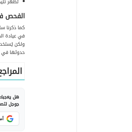
تظهر نتيج
الفحص في
كما ذكرنا سا
في عيادة ال
ولكن يُستخدم
حدوثها في ا
المراجع
هل يعجبك 
جوجل لتصلك
أض