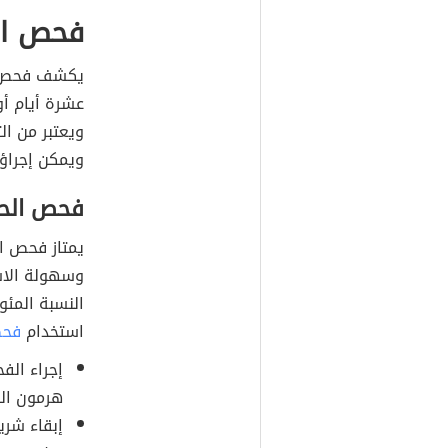
فحص ال
يكشف فحص ال
عشرة أيام أو
ويعتبر من الت
ويمكن إجراؤه
فحص الحم
يمتاز فحص ا
وسهولة الاس
النسبة المئوية
استخدام
فحص
إجراء الف
هرمون الح
إبقاء شريط 