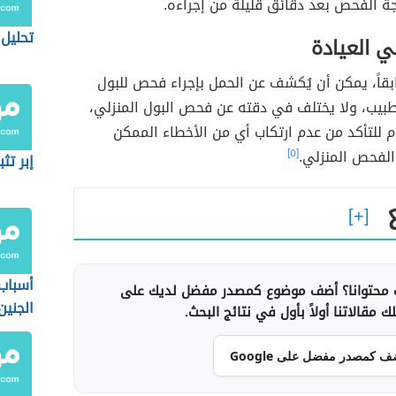
ة الفحص بعد دقائق قليلة من إجراءه.
تحليل 
 العيادة
بقاً، يمكن أن يُكشف عن الحمل بإجراء فحص للبول
طبيب، ولا يختلف في دقته عن فحص البول المنزلي،
 للتأكد من عدم ارتكاب أي من الأخطاء الممكن
لفحص المنزلي.
[٥]
إبر تث
أسباب 
محتوانا؟ أضف موضوع كمصدر مفضل لديك على
الجنين
 مقالاتنا أولاً بأول في نتائج البحث.
قليلة
ف كمصدر مفضل على Google