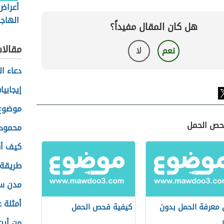
أعراض
الهاجر
هل كان المقال مفيداً؟
مقالا
نعم
لا
دعاء ا
إيجابي
موضوع 
فحص الحمل
محمود 
كيف أق
طريقة
مدن س
أمثلة 
معرفة الحمل بدون
كيفية فحص الحمل
من أين
ل