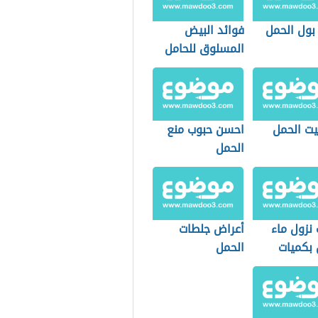
بول الحمل
فوائد البيض
المسلوق للحامل
بيت الحمل
احسن حبوب منع
الحمل
نزول ماء
أعراض جلطات
 بكميات
الحمل