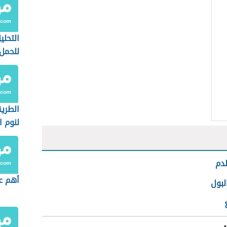
التحلي
للحمل
الطري
لنوم ا
دم
أهم ع
بول