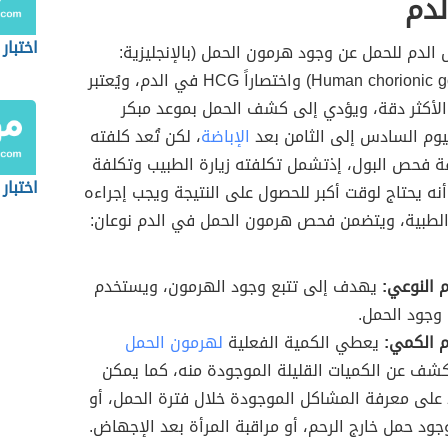
دم
اختبار
دم للحمل عن وجود هرمون الحمل (بالإنجليزية:
Human chorionic gonadotropin) واختصاراً HCG في الدم، ويُعتبر
لأكثر دقة، ويؤدي إلى كشف الحمل بموعد مبكر
ليوم السادس إلى الثامن بعد
الإباضة
، لكن تُعد كلفته
ة فحص البول، إذتشمل تكلفته زيارة الطبيب وتكلفة
اختبار
 أنه يحتاج لوقت أكبر للحصول على النتيجة ويجب إجراءه
الطبية، ويتضمن فحص هرمون الحمل في الدم نوعان:
 النوعي:
يهدف إلى تتبع وجود الهرمون، ويستخدم
 وجود الحمل.
 الكمي:
يعطي الكمية الفعلية
لهرمون الحمل
كشف عن الكميات القليلة الموجودة منه، كما يمكن
على معرفة المشاكل الموجودة خلال فترة الحمل، أو
جود حمل خارج الرحم، أو مراقبة المرأة بعد الإجهاض.