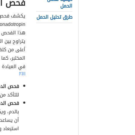
فحص ال
الحمل
يكشف فحص ال
طرق تحليل الحمل
هذا الفحص ا
يتراوح بين ا
أعلى من كلف
المختبر، كما
في العيادة 
[٢]
[١]
فحص الدم
للتأكد من
فحص الدم
بالدم، وي
أن يساعد 
استبعاد و