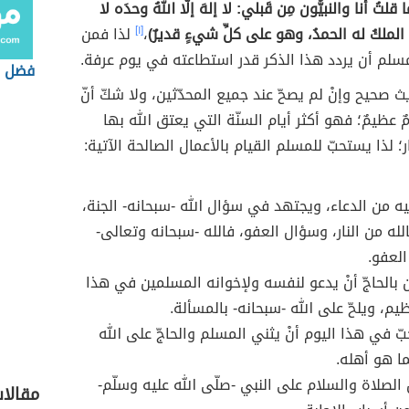
 قلتُ أنا والنبيُّون مِن قَبلي: لا إلهَ إلَّا اللهُ وحدَه لا
الملكُ له الحمدُ، وهو على كلِّ شيءٍ قديرٌ)
،
[١]
لذا فمن
سلم أن يردد هذا الذكر قدر استطاعته في يوم عرفة.
فضل ي
 صحيح وإنْ لم يصحّ عند جميع المحدّثين، ولا شكّ أنّ
ٌ عظيمٌ؛ فهو أكثر أيام السنّة التي يعتق الله بها
ر؛ لذا يستحبّ للمسلم القيام بالأعمال الصالحة الآتية:
فيه من الدعاء، ويجتهد في سؤال الله -سبحانه- الجنة،
الله من النار، وسؤال العفو، فالله -سبحانه وتعالى-
العفو.
 بالحاجّ أنْ يدعو لنفسه ولإخوانه المسلمين في هذا
يم، ويلحّ على الله -سبحانه- بالمسألة.
ّ في هذا اليوم أنْ يثني المسلم والحاجّ على الله
ما هو أهله.
 الصلاة والسلام على النبي -صلّى الله عليه وسلّم-
مقالا