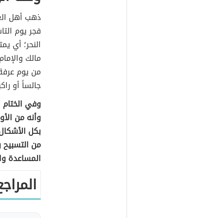
ذهب أهل الع
فجر يوم التا
النحر؛ أي يم
مالك والإما
من يوم عرفة،
جالساً أو راكبا
وفي الختام ل
وأنه من الأو
بكل الأشكال؛
من التسبيح و
المساعدة وال
المراجع