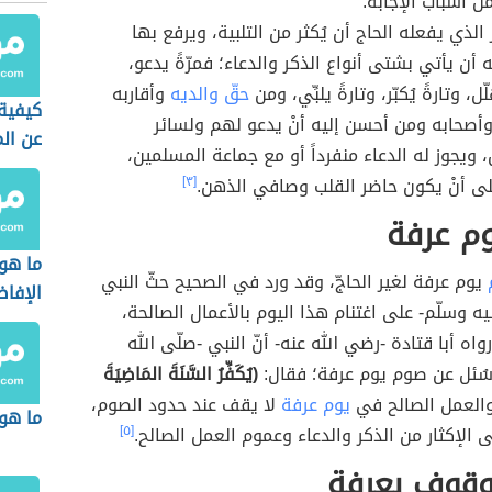
ن أسباب الإجابة.
الذي يفعله الحاج أن يُكثر من التلبية، ويرفع بها
 أن يأتي بشتى أنواع الذكر والدعاء؛ فمرّةً يدعو،
ل، وتارةً يُكبّر، وتارةً يلبِّي، ومن
حقّ والديه
وأقاربه
كيفية 
صحابه ومن أحسن إليه أنْ يدعو لهم ولسائر
عن ال
 ويجوز له الدعاء منفرداً أو مع جماعة المسلمين،
ى أنْ يكون حاضر القلب وصافي الذهن.
[٣]
م عرفة
ما هو
يوم عرفة لغير الحاجّ، وقد ورد في الصحيح حثّ النبي
الإفا
يه وسلّم- على اغتنام هذا اليوم بالأعمال الصالحة،
اه أبا قتادة -رضي الله عنه- أنّ النبي -صلّى الله
 سُئل عن صوم يوم عرفة؛ فقال:
(يُكَفِّرُ السَّنَةَ المَاضِيَةَ
العمل الصالح في
يوم عرفة
لا يقف عند حدود الصوم،
ما هو 
ى الإكثار من الذكر والدعاء وعموم العمل الصالح.
[٥]
وقوف بعرفة