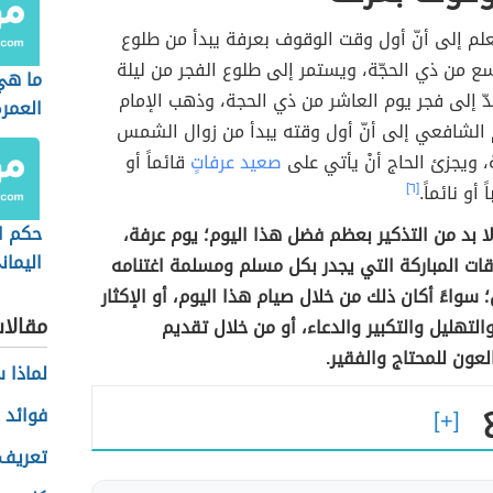
لم إلى أنّ أول وقت الوقوف بعرفة يبدأ من طلوع
سع من ذي الحجّة، ويستمر إلى طلوع الفجر من ليلة
ما هي
تدّ إلى فجر يوم العاشر من ذي الحجة، وذهب الإمام
العمر
م الشافعي إلى أنّ أول وقته يبدأ من زوال الشمس
 ويجزئ الحاج أنْ يأتي على
صعيد عرفاتٍ
قائماً أو
ً أو نائماً.
[٦]
حكم ا
ا بد من التذكير بعظم فضل هذا اليوم؛ يوم عرفة،
اليمان
قات المباركة التي يجدر بكل مسلم ومسلمة اغتنامه
 سواءً أكان ذلك من خلال صيام هذا اليوم، أو الإكثار
مقالا
التهليل والتكبير والدعاء، أو من خلال تقديم
عون للمحتاج والفقير.
لماذا 
فوائد ا
تعريف 