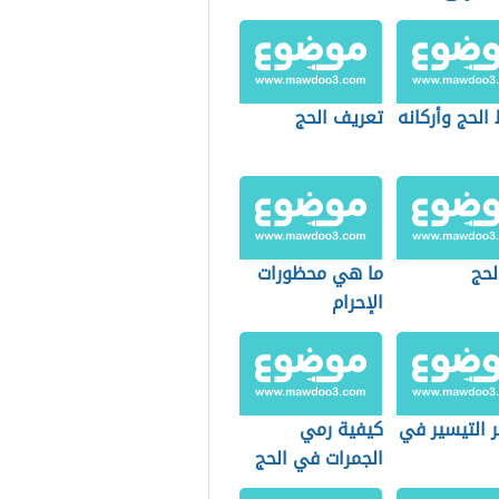
الحج وأركانه
تعريف الحج
لحج
ما هي محظورات
الإحرام
 التيسير في
كيفية رمي
الجمرات في الحج