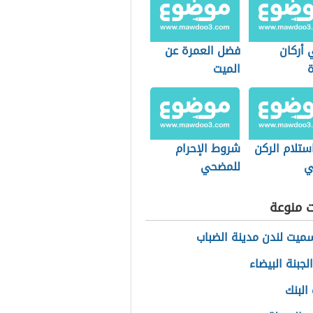
 أركان
فضل العمرة عن
ة
الميت
ستلام الركن
شروط الإحرام
ي
للمضحي
ت منوعة
سميت لندن مدينة الضباب
لجبنة البيضاء
البنك