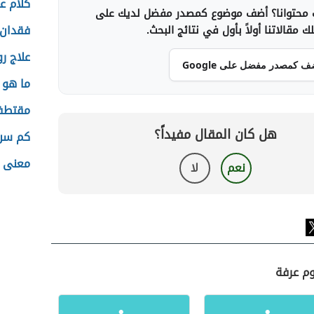
كلام ع
محتوانا؟ أضف موضوع كمصدر مفضل لديك على
فقدان 
 مقالاتنا أولاً بأول في نتائج البحث.
علاج ر
ف كمصدر مفضل على Google
ما هو 
مقتطف
هل كان المقال مفيداً؟
كم سن 
معنى ا
نعم
لا
وم عرفة