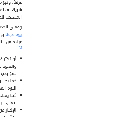
عرفةَ، وخيرُ ما
شريكَ له، له 
المستحب للم
ومعنى الحديث
يوم عرفة
يوم
عباده من النا
[٢]
أن يُكثر 
والتعوّذ ب
عفوٌ يحب 
كما يحسُن
اليوم العظ
كما يستحب
-تعالى- ب
الإكثار من