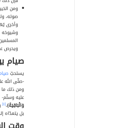
فإنّ ذلك م
ومن الخير 
صوته، وله
وأخرى يُهلّ
وشيوخه وأ
المسلمين،
ويحرص عل
صيام يو
يستحبّ
صيام
-صلّى الله عل
ومن ذلك ما رو
عليه وسلّم-
وَالْبَاقِيَةَ)
،
[٤]
و
بل يتعدّاه إل
وقت ال