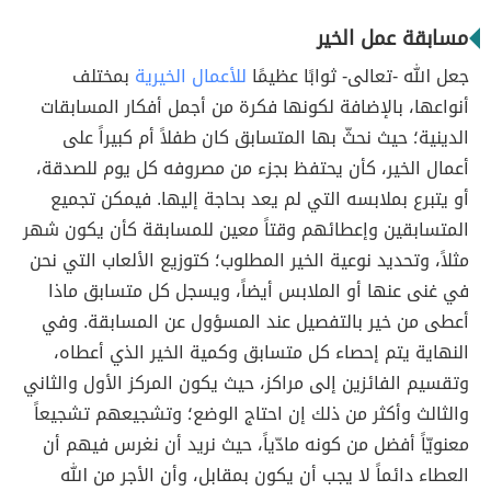
مسابقة عمل الخير
جعل الله -تعالى- ثوابًا عظيمًا
للأعمال الخيرية
بمختلف
أنواعها، بالإضافة لكونها فكرة من أجمل أفكار المسابقات
الدينية؛ حيث نحثّ بها المتسابق كان طفلاً أم كبيراً على
أعمال الخير، كأن يحتفظ بجزء من مصروفه كل يوم للصدقة،
أو يتبرع بملابسه التي لم يعد بحاجة إليها. فيمكن تجميع
المتسابقين وإعطائهم وقتاً معين للمسابقة كأن يكون شهر
مثلاً، وتحديد نوعية الخير المطلوب؛ كتوزيع الألعاب التي نحن
في غنى عنها أو الملابس أيضاً، ويسجل كل متسابق ماذا
أعطى من خير بالتفصيل عند المسؤول عن المسابقة. وفي
النهاية يتم إحصاء كل متسابق وكمية الخير الذي أعطاه،
وتقسيم الفائزين إلى مراكز، حيث يكون المركز الأول والثاني
والثالث وأكثر من ذلك إن احتاج الوضع؛ وتشجيعهم تشجيعاً
معنويّاً أفضل من كونه مادّياً، حيث نريد أن نغرس فيهم أن
العطاء دائماً لا يجب أن يكون بمقابل، وأن الأجر من الله