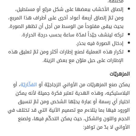
مختلفة.
إلصاق الأخشاب ببعضها على شكل مربّع أو مستطيل،
ومن ثمّ إلصاق أربعة أعواد أخرى على أطراف هذا المربع،
بحيث يبقى مفتوحاً من الوسط من أجل أن تظهر الصورة.
تركه لينشف جيّداً لمدّة ساعة بحسب درجة الحرارة.
إدخال الصورة فيه بحذر.
تكرار هذه العملية لصنع إطارات أكثر ومن ثمّ تعليق هذه
الإطارات على حبل ملوّن مع بعض الزينة.
المزهريّات
يمكن صنع المزهريّات من الأواني الزجاجيّة أو
الفخّاريّة
، أو
البلاستيكيه، وهذه الهدية تعتبر فكرة جميلة لأنه يمكن
اختيار أي رسمة أو عبارة يحبّها الشخص ومن ثمّ تنسيق
الورود فيها بما يتلاءم مع تصميم الآنية التي قد تختلف في
الحجم واللون والشكل، حيث يمكن التحكّم فيها، ولصنع
الأواني لا بدّ من توافر: