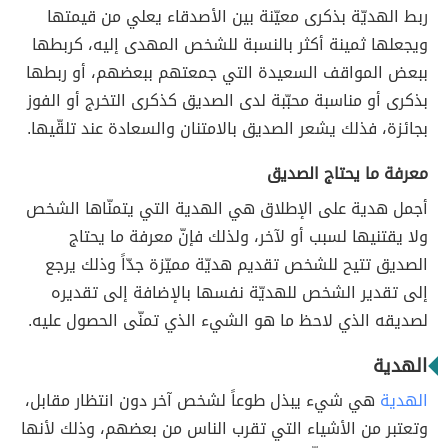
ربط الهديّة بذكرى معيّنة بين الأصدقاء يعلي من قيمتها
ويجعلها ثمينة أكثر بالنسبة للشخص المهدى إليه، كربطها
ببعض المواقف السعيدة التي جمعتهم ببعضهم، أو ربطها
بذكرى أو مناسبة محبّبة لدى الصديق كذكرى التخرج أو الفوز
بجائزة، فذلك يشعر الصديق بالامتنان والسعادة عند تلقّيها.
معرفة ما يحتاج الصديق
أجمل هدية على الإطلاق هي الهدية التي يتمنّاها الشخص
ولا يقتنيها لسبب أو لآخر، ولذلك فإنّ معرفة ما يحتاج
الصديق تتيح للشخص تقديم هديّة مميّزة جدّاً وذلك يرجع
إلى تقدير الشخص للهديّة نفسها بالإضافة إلى تقديره
لصديقه الذي لاحظ ما هو الشيء الذي تمنّى الحصول عليه.
الهدية
الهدية
هي شيء يبذل طوعاً لشخص آخر دون انتظار مقابل،
وتعتبر من الأشياء التي تقرب الناس من بعضهم، وذلك لأنها