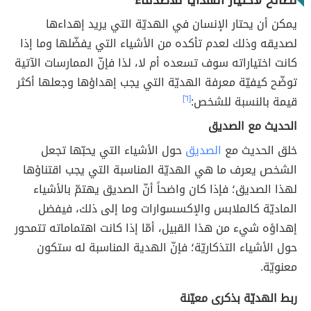
نصائح لاختيار الهدايا للأصدقاء
يمكن أن يحتار الإنسان في الهديّة التي يريد إهداءها
لصديقه وذلك لعدم تأكده من الأشياء التي يفضّلها وما إذا
كانت اختياراته سوف تسعده أم لا، لذا فإنّ الممارسات الآتية
توضّح كيفيّة معرفة الهديّة التي يجب إهداؤها وجعلها أكثر
قيمة بالنسبة للشخص:
[٦]
الحديث مع الصديق
خلق الحديث مع
الصديق
حول الأشياء التي يحبّها تجعل
الشخص يعرف ما هي الهديّة المناسبة التي يجب اقتناؤها
لهذا الصديق؛ فإذا كان واضحاً أنّ الصديق يهتمّ بالأشياء
الماديّة كالملابس والإكسسوارات وما إلى ذلك، فيفضل
إهداؤه شيء من هذا القبيل، أمّا إذا كانت اهتماماته تتمحور
حول الأشياء التذكاريّة؛ فإنّ الهدية المناسبة له ستكون
معنويّة.
ربط الهديّة بذكرى معيّنة