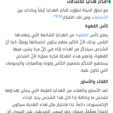
أفكار هدايا للأصدقاء
مع تطوّر الحياة تطوّرت أفكار الهدايا أيضاً وبالذات بين
الأصدقاء
، ومن تلك الأفكار:
[١]
[٢]
[٣]
كأس القهوة
يعتبر كأس
القهوة
من الهدايا الشائعة التي يتهاداها
الناس، وذلك لأنّ الكثير منهم يحبّون احتسائها يوميّاً، كما أنّ
الشخص سيتذكّر من أهداه إيّاه في كلّ مرة يشرب فيها
القهوة، وتعتبر هذه الهديّة فكرة مميّزة لأنّ الشخص
يستطيع التحكّم بتصميم الكأس ولونه وبالعبارات والرسومات
التي تكون عليه.
القلائد والأساور
تعد الأساور والقلائد من الهدايا القيّمة التي يمكن إهداؤها
لشخص ما وخاصّة إذا كان هذا الشخص يحبّ ارتداء
الإكسسورات دائماً، لذا فاختيار مثل هذه الهدية سيكون
اختياراً موفّقاً، ويمكن حفر اسمي الصديقين على السوار، أو