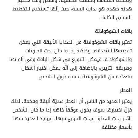
وتختلف أشكالها باختلاف التصميم، وأفضل وقت لاختيار
هديّة كهذه هو بداية السنة، حيث إنّها تستخدم للتخطيط
السنوي الكامل.
باقات الشوكولاتة
تعتبر باقات الشوكولاتة من الهدايا الأنيقة التي يمكن
تقديمها للأصدقاء، وخاصّة إذا ما كان يحبّ الحلويات
والشوكولاتة، فيمكن التنويع في شكل الباقة وفي ألوانها
وطريقة التزيين، بالإضافة إلى أنّه يمكن اختيار أشكال
متعدّدة من الشوكولاتة بحسب ذوق الشخص.
العطر
يعتبر العديد من الناس أن العطر هديّة أنيقة وفخمة، لذلك
فإنّ اختيارها سوف يكون موفّقاً خاصّة إذا ما كان الشخص
الآخر يحبّ العطور ويحبّ التنويع فيها، ويوجد العديد منها
بأسعار مختلفة.