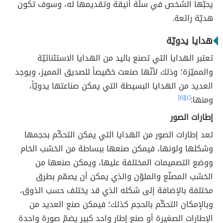
يحبّها الشخص في سلّة أنيقة وتقديمها له، وسوف تكون
هديّة رائعة.
هدايا يدويّة
تعتبر الهدايا التي تصنع باليد من الهدايا الاستثنائيّة
والمميّزة؛ وذلك لأنّها صنعت خصّيصاً للصديق المميز، ويوجد
العديد من الهدايا البسيطة التي يمكن صناعتها يدويّاً،
ومنها:
[٤]
[٥]
إطارات الصور
تعد إطارات الصور من الهدايا التي يمكن التحكّم بحجمها
وشكلها ولونها، فيمكن صنعها ببساطة من الخشب الخام
ووضع التصميمات المختلفة عليها، ويمكن صنعها من
الخشب المصنّع والملوّن والذي يمكن أن يصمّم بطرق
مختلفة بالإضافة إلى شكله الذي قد يختلف حسب الذوق،
وبالإمكان التحكّم بالحجم كذلك؛ فيمكن صنع العديد من
الإطارات الصغيرة أو صنع إطار واحد كبير يضمّ صورة واحدة