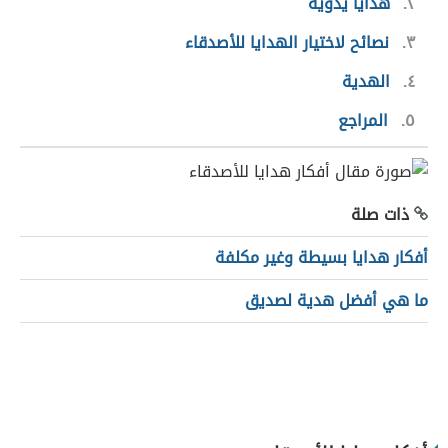
٢
هدايا يدويّة
٣
نصائح لاختيار الهدايا للأصدقاء
٤
الهدية
٥
المراجع
ذات صلة
أفكار هدايا بسيطة وغير مكلفة
ما هي أفضل هدية لصديق