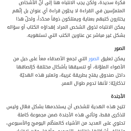
فكرة سديدة، ولكن يجب الانتباه هنا إلى أنّ الأشخاص
المتمرّسين في القراءة لا يحبّون قراءة أي عنوان بل إنّهم
يختارون كتبهم بعناية ويمتلكون ذوقاً محدّداً، ولحلّ هذا
يمكن الانتباه لذوق الشخص المراد إهداؤه الكتاب أو سؤاله
بشكل غير مباشر عن عناوين الكتب التي تستهويه.
الصور
يمكن تعليق
الصور
التي تجمع الأصدقاء معاً على حبل من
الأضواء الملوّنة، أو تنسيقها بأشكال مختلفة كإلصاقها
داخل صندوق يفتح بطريقة غريبة، وتعتبر هذه الهديّة
تذكاريّة؛ لأنها تدوم طوال العمر.
الأجندة
تتيح هذه الهدية للشخص أن يستخدمها بشكل فعّال وليس
للذكرى فقط، وتأتي هذه الأجندة ضمن مجموعة كاملة
تحتوي على العديد من الأشياء كالمنظّم اليوميّ والأسبوعي،