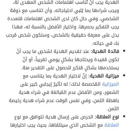
الهدية يجب أنّ تُناسب اهتمامات الشخص المهدى لهُ،
ويجب شراءها بما يُلبي احتياجاته، وأن تتناسب مع ذوقهُ
الشخصي، وفي حال كان لدى الشخص اهتمامات مُتعددة
يجب التفكير بحصرها، واختيار الأفضل بالنسبة له، فهذا
يدل على معرفة حقيقية بالشخص، وستكون شخص مُرحب
بك في حياته.
فائدة الهدية:
عند تقديم الهدية لشخصٍ ما يجب أنّ
تكون مُفيدة ويحتاجها بشكلٍ يومي تقريباً، أو أنّ
يستخدمها بشكلٍ مُتكرر للحصول على التقدير منهُ.
ميزانية الهدية:
إنّ لاختيار الهدية بما يتناسب مع
الميزانية
المُخصصة لذلك؛ له تأثيرٌ إيجابي كبير على
الشعور، ومن الأفضل عدم المُبالغة في شراء هدية
باهظة الثمن، وفي نفس الوقت عدم شراء هدية رخيصة
الثمن.
نوع العلاقة:
الحرص على إرسال هدية تتوافق مع نوع
العلاقة
مع الشخص الذي سيتلقاها، بحيث يجب اختيارها