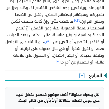
المودة معهم. ومن ناحيةٍ أخرى يُشعر مُقدم الهدية بالرضا
الكبير عند رؤية تعبير وجه الشخص المُقدم لهُ، وذلك يعزز من
تقديرهم ومحبتهم لبعضهم البعض، ويُقلل من الضغط
ويخلق التوازن،
[٦]
[٧]
فالهدية حتّى وإنّ كانت بسيطة تُكمن
أهميتها بالقيمة المعنوية لها، ومن المُمكن أنّ تُقدم
الهدية بمناسبة أو بغير مناسبة، مثل الاحتفال بعيد الميلاد،
أو كتقدير لشخص، أو لتعبير عن
الحُب
، أو للبقاء على التواصل
معه، أو لقول شكراً، أو في حال حصوله على ترقية، أو
وظيفة جديدة، أو اجتياز امتحان، أو الحصول على علامات
عالية، أو للاعتذار عن أمرٍ ما.
[٨]
المراجع
هل يعجبك محتوانا؟ أضف موضوع كمصدر مفضل لديك
على جوجل لتصلك مقالاتنا أولاً بأول في نتائج البحث.