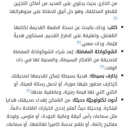
من الخارج، بحيث يحتوي على العديد من أماكن التخزين
للقطع المختلفة، وهو حل أنيق للحفاظ على مجوهراتها.
[٢]
كتاب:
وذلك بالبحث عن نسخة الطبعة القديمة لكتابها
المُفضل، وتغليفهُ على الطراز القديم، فستكون هديةً
قيّمة، وذات معنى.
[٣]
الشوكولاتة المفضلة:
يُعد شراء الشوكولاتة المفضلة
للصديقة من الأفكار البسيطة، والمحببة لها في ذات
الوقت.
[٣]
زخارف بسيطة:
هدية بسيطة يُمكن تقديمها لصديقتك
كزخارف محفور عليها صورة، أو تحمل رسالة مُعينة، أو
الحُلي التي لها قيمة رمزية، وعاطفية عندها.
[٣]
أدوت تكنولوجيّة حديثة:
من المُمكن إهداء صديقتك هدايا
مُبتكرة، وحديثة حيثُ تُعتبر إحدى الخيارات المُتاحة دائماً،
مثل سماعات رأس أنيقة وعالية الجودة، أو ماوس، ولوحة
مفاتيح رائعة، أو طقم عدسة كاميرا لهاتفها، أو سماعات