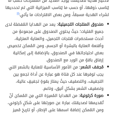
لاختيار هدية لصديقتك يوجد العديد من المُقترحات حسب ما
يُناسب ذوقها، أو حسب ما يُناسب الميزانية التي تم تحدديها
لشراء الهدية مسبقاً، ومن بعض الاقتراحات ما يأتي:
[١]
صندوق المنتجات التجميلية:
يعد من الهدايا المُفضلة لدى
جميع الفتيات؛ حيثُ يحتوي الصندوق على مجموعةٍ من
أحدث مستحضرات مُنتجات التجميل، والعناية المنزلية،
وأقنعة العناية بالبشرة أو الجسم، ومن المُمكن تخصيص
بعض احتياجاتها في الصندوق، بالإضافة إلى إمكانية
إرفاق باقةٍ من الورد مع الصندوق.
مُجفف الشعر:
من الأمور الأساسية للعناية بالشعر التي
يجب توفرها عند كل فتاة هو عبارة عن أداة تجمع بين
التجفيف، والتصفيف حيثُ يمتاز بقوةٍ تجفيفٍ عالية،
وتصفيف الشعر بشكلٍ أنيق، وناعم.
صورة كرتونية:
من الهدايا المُميزة التي مِن المُمكن أنّ
تُقديمها لصديقتك عبارة عن صورتها على شكلٍ كرتوني،
ومن المُمكن إضافة اسمها على الإطار، أو تاريخ مُميز