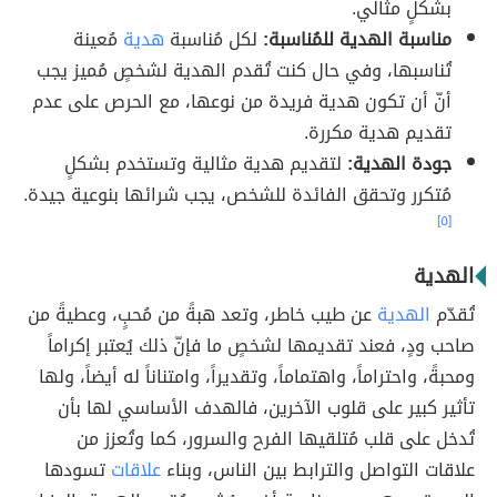
بشكلٍ مثالي.
مناسبة الهدية للمُناسبة:
لكل مُناسبة
هدية
مُعينة
تُناسبها، وفي حال كنت تُقدم الهدية لشخصٍ مُميز يجب
أنّ أن تكون هدية فريدة من نوعها، مع الحرص على عدم
تقديم هدية مكررة.
جودة الهدية:
لتقديم هدية مثالية وتستخدم بشكلٍ
مُتكرر وتحقق الفائدة للشخص، يجب شرائها بنوعية جيدة.
[٥]
الهدية
تُقدّم
الهدية
عن طيب خاطر، وتعد هبةً من مُحبٍ، وعطيةً من
صاحب ودٍ، فعند تقديمها لشخصٍ ما فإنّ ذلك يُعتبر إكراماً
ومحبةً، واحتراماً، واهتماماً، وتقديراً، وامتناناً له أيضاً، ولها
تأثير كبير على قلوب الآخرين، فالهدف الأساسي لها بأن
تُدخل على قلب مُتلقيها الفرح والسرور، كما وتُعزز من
علاقات التواصل والترابط بين الناس، وبناء
علاقات
تسودها