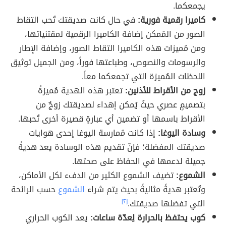
يجمعكما.
كاميرا رقمية فورية:
في حال كانت صديقتك تُحب التقاط
الصور من المُمكن إضافة الكاميرا الرقمية لمقتنياتها،
ومن مُميزات هذه الكاميرا التقاط الصور، وإضافة الإطار
والرسومات والنصوص، وطباعتها فوراً، ومن الجميل توثيق
اللحظات المُميزة التي تجمعكما معاً.
زوج من الأقراط للأذنين:
تعتبر هذه الهدية مُميزةً
بتصميمٍ عصري حيثُ يُمكن إهداء لصديقتك زوجٌ من
الأقراط باسمها أو تضمين أي عبارةٍ قصيرة أخرى تُحبها.
وسادة اليوغا:
إذا كانت مُمارسة اليوغا إحدى هوايات
صديقتك المفضلة؛ فإنّ تقديم هذه الوسادة يعد هديةً
جميلة لدعمها في الحفاظ على صحتها.
الشموع:
تضيف الشموع الكثير من الدفء لكل الأماكن،
وتُعتبر هديةً مثاليةً بحيث يتم شراء
الشموع
حسب الرائحة
التي تفضلها صديقتك.
[٢]
كوب يحتفظ بالحرارة لِعدّة ساعات:
يعد الكوب الحراري