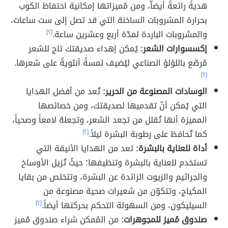
هديةً رائعةً أيضاّ، ومن مُميزاتها إمكانية احتفاظ الكوب
بحرارة المشروبات الساخنة التي قد تصل إلى ست ساعات،
والمشروبات الباردة لمدّة أربع وعشرين ساعة.
[٢]
إكسسوارات الشعر:
يُمكن إهداء صديقتك تاج للشعر
مُرصّع باللؤلؤ الصناعي ليُضيف لمسةً أنثويةً على شعرها.
[٢]
الوسادات المصنوعة من الحرير:
تُعد من أفضل الهدايا
التي يُمكن أنّ تقدميها لصديقتك، ومن خصائصها
المميزة أنها تُقلل من تجعد الشعر، وتجعلهُ لامعاً وصحياً،
كما تُحافظ على رطوبة البشرة ليلاً.
[٢]
أداة للعناية بالبشرة:
تعد من الهدايا الأنيقة التي
تستخدم للعناية بالبشرة وتنظيفها؛ حيثُ تُزيل الأوساخ
والجراثيم والزيوت الزائدة عن البشرة، وتتخلص من بقايا
المكياج، وتتكوّن من شعيرات صحية مصنوعة من
السيليكون، ومن السهولة التحكم بحركتها أيضاً.
[٢]
صندوق مُميز للمجوهرات:
من المُمكن شراء صندوق مُميز