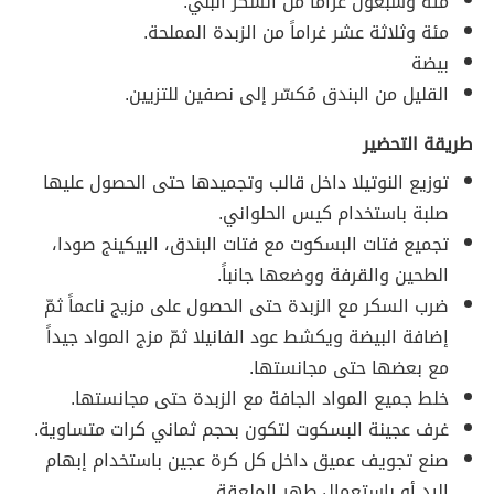
مئة وسبعون غراماً من السكر البني.
مئة وثلاثة عشر غراماً من الزبدة المملحة.
بيضة
القليل من البندق مُكسّر إلى نصفين للتزيين.
طريقة التحضير
توزيع النوتيلا داخل قالب وتجميدها حتى الحصول عليها
صلبة باستخدام كيس الحلواني.
تجميع فتات البسكوت مع فتات البندق، البيكينج صودا،
الطحين والقرفة ووضعها جانباً.
ضرب السكر مع الزبدة حتى الحصول على مزيج ناعماً ثمّ
إضافة البيضة ويكشط عود الفانيلا ثمّ مزج المواد جيداً
مع بعضها حتى مجانستها.
خلط جميع المواد الجافة مع الزبدة حتى مجانستها.
غرف عجينة البسكوت لتكون بحجم ثماني كرات متساوية.
صنع تجويف عميق داخل كل كرة عجين باستخدام إبهام
اليد أو باستعمال طهر الملعقة.