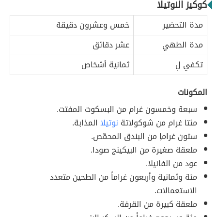
كوكيز النوتيلا
مدة التحضير
خمس وعشرون دقيقة
مدة الطهي
عشر دقائق
تكفي لِ
ثمانية أشخاص
المكونات
سبعة وخمسون غرام من البسكوت المفتت.
مئتا غرام من شوكولاتة
نوتيلا
المذابة.
ستون غراماِ من البندق المحمّص.
ملعقة صغيرة من البيكينج صودا.
عود من الفانيلا.
مئة وثمانية وأربعون غراماً من الطحين متعدد
الاستعمالات.
ملعقة كبيرة من القرفة.