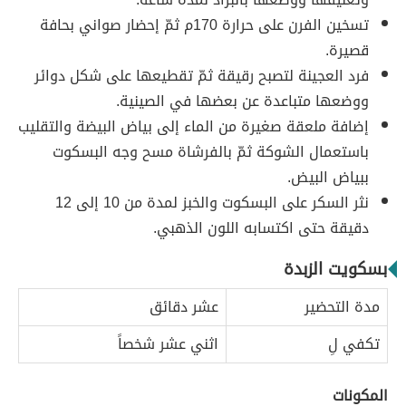
تسخين الفرن على حرارة 170م ثمّ إحضار صواني بحافة
قصيرة.
فرد العجينة لتصبح رقيقة ثمّ تقطيعها على شكل دوائر
ووضعها متباعدة عن بعضها في الصينية.
إضافة ملعقة صغيرة من الماء إلى بياض البيضة والتقليب
باستعمال الشوكة ثمّ بالفرشاة مسح وجه البسكوت
ببياض البيض.
نثر السكر على البسكوت والخبز لمدة من 10 إلى 12
دقيقة حتى اكتسابه اللون الذهبي.
بسكويت الزبدة
مدة التحضير
عشر دقائق
تكفي لِ
اثني عشر شخصاً
المكونات