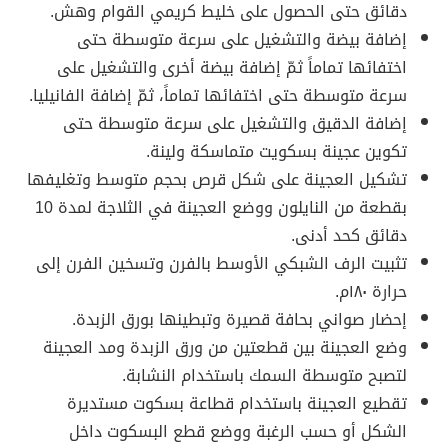
دقائق حتى الحصول على خليط كريمي القوام وهش.
إضافة بيضة والتشغيل على سرعة متوسطة حتى
اختفائها تماماً ثمّ إضافة بيضة أخرى والتشغيل على
سرعة متوسطة حتى اختفائها تماماً، ثمّ إضافة الفانيليا.
إضافة الدقيق والتشغيل على سرعة متوسطة حتى
تكوين عجينة بسكويت متماسكة ولينة.
تشكيل العجينة على شكل قرص بحجم متوسط وتغليفها
بقطعة من النايلون ووضع العجينة في الثلاجة لمدة 10
دقائق كحد أدنى.
تثبيت الرف الشبكي الأوسط بالفرن وتسخين الفرن إلى
حرارة ١٨٠م.
إحضار صواني بحافة قصيرة وتبطينها بورق الزبدة.
وضع العجينة بين قطعتين من ورق الزبدة ومد العجينة
لتصبح متوسطة السمك باستخدام النشابة.
تقطيع العجينة باستخدام قطاعة بسكوت مستديرة
الشكل أو حسب الرغبة ووضع قطع البسكوت داخل