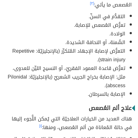
العُصعص ما يأتي:
[٣]
التقدُّم في السنِّ.
تعرُّض العُصعص للإصابة.
الولادة.
السُّمنة، أو النحافة الشديدة.
التعرُّض لإصابة الإجهاد المُتكرِّر (بالإنجليزيّة: Repetitive
strain injury).
تعرُّض قاعدة العمود الفقريّ، أو النسيج الليِّن للعدوى،
مثل: الإصابة بخراج الجريب الشعريّ (بالإنجليزيّة: Pilonidal
abscess).
الإصابة بالسرطان.
علاج ألم العُصعص
هناك العديد من الخيارات العلاجيّة التي يُمكن اللُّجوء إليها
في حالة المُعاناة من ألم العُصعص، ومنها:
[١]