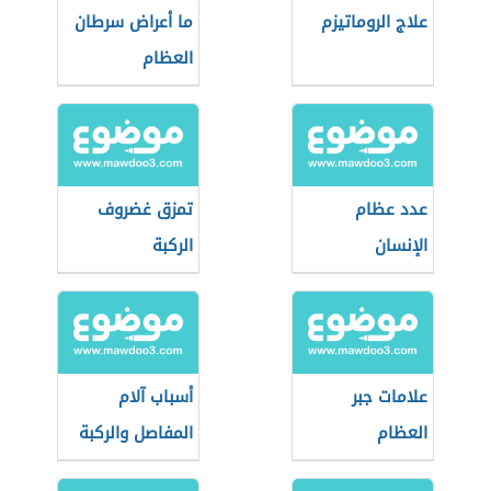
علاج الروماتيزم
ما أعراض سرطان
العظام
عدد عظام
تمزق غضروف
الإنسان
الركبة
علامات جبر
أسباب آلام
العظام
المفاصل والركبة