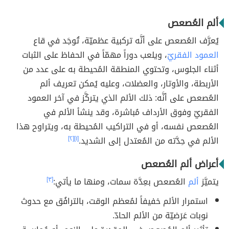
ألم العُصعص
يُعرَّف العُصعص على أنَّه تركبية عظميّة، تُوجَد في قاع
العمود الفقريّ
، ويلعب دوراً مهمّاً في الحفاظ على الثبات
أثناء الجلوس، وتحتوي المنطقة المُحيطة به على عدد من
الأربطة، والأوتار، والعضلات، وعليه يُمكن تعريف ألم
العُصعص على أنَّه: ذلك الألم الذي يتركَّز في آخر العمود
الفقريّ وفوق الأرداف مُباشرة، وقد ينشأ الألم في
العُصعص نفسه، أو في التراكيب المُحيطة به، ويتراوح هذا
الألم في حِدَّته من المُعتدل إلى الشديد.
[١]
[٢]
أعراض ألم العُصعص
يتميَّز
ألم
العُصعص بعِدَّة سمات، ومنها ما يأتي:
[٣]
استمرار الألم خفيفاً لمُعظم الوقت، بالترافُق مع حدوث
نوبات عَرَضيّة من الألم الحادّ.