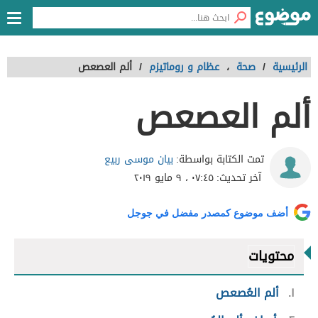
الرئيسية
/
صحة
،
عظام و روماتيزم
/
ألم العصعص
ألم العصعص
بيان موسى ربيع
تمت الكتابة بواسطة:
آخر تحديث:
٠٧:٤٥ ، ٩ مايو ٢٠١٩
أضف موضوع كمصدر مفضل في جوجل
محتويات
١
ألم العُصعص