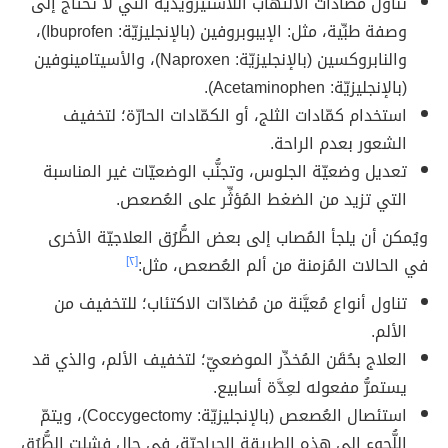
تناوُل مُضادّات الالتهاب اللاستيرويديّة التي لا تحتاج إلى
وصفة طبِّية، مثل: الإيبوبروفين (بالإنجليزيّة: Ibuprofen)،
والنابروكسين (بالإنجليزيّة: Naproxen)، والأسيتامينوفين
(بالإنجليزيّة: Acetaminophen).
استخدام كمّادات الثلج، أو الكمّادات الحارّة؛ لتخفيف
الشعور بعدم الراحة.
تعديل وضعيّة الجلوس، وتجنُّب الوضعيّات غير المناسبة
التي تزيد من الضغط المُؤثِّر على العُصعص.
ويُمكن أن يلجأ المُصاب إلى بعض الطُّرُق العلاجيّة الأخرى
في الحالات المُزمنة من ألم العُصعص، مثل:
[٢]
تناول أنواع مُعيَّنة من مُضادّات الاكتئاب؛ للتخفيف من
الألم.
العلاج بحُقَن المُخدِّر الموضعيّ؛ لتخفيف الألم، والذي قد
يستمرُّ مفعوله لعِدَّة أسابيع.
استئصال العُصعص (بالإنجليزيّة: Coccygectomy)، ويتمّ
اللُّجوء إلى هذه الطريقة الجراحيّة، في حال فشلت الطُّرُق