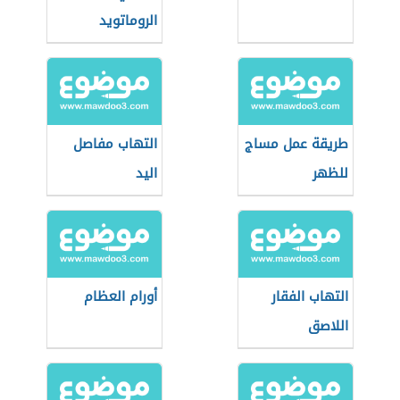
الروماتويد
طريقة عمل مساج
التهاب مفاصل
للظهر
اليد
التهاب الفقار
أورام العظام
اللاصق