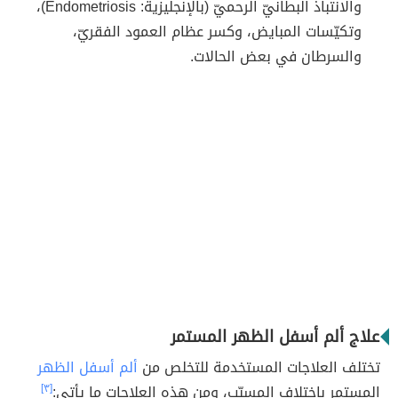
والانتباذ البطانيّ الرحميّ (بالإنجليزية: Endometriosis)،
وتكيّسات المبايض، وكسر عظام العمود الفقريّ،
والسرطان في بعض الحالات.
علاج ألم أسفل الظهر المستمر
تختلف العلاجات المستخدمة للتخلص من
ألم أسفل الظهر
المستمر باختلاف المسبّب، ومن هذه العلاجات ما يأتي:
[٣]