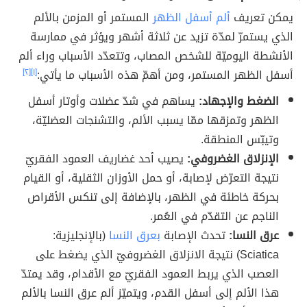
يمكن تعريف
ألم أسفل الظهر
المستمر أو المزمن بالألم
الذي يستمرّ لمدّة تزيد عن ثلاثة أشهر ويؤثر في ممارسة
الأنشطة اليوميّة للشخص المصاب، وتتعدّد الأسباب وراء ألم
أسفل الظهر المستمر، ومن أهمّ هذه الأسباب ما يأتي:
[١]
[٢]
الضغط والإجهاد:
يساهم في شدّ عضلات وأوتار أسفل
الظهر وتمزقها ممّا يسبب الألم، والتشنجات العضليّة،
وتيبّس المنطقة.
الإنزلاق الغضروفي:
يصيب أحد غضاريف العمود الفقريّ
نتيجة التعرّض لإصابة، أو حمل الأوزان الثقلية، أو القيام
بحركة خاطئة في الظهر، بالإضافة إلى تنكس الأقراص
الناجم عن التقدّم في العُمر.
عرق النسا:
تحدث الإصابة
بعرق النسا
(بالإنجليزية:
Sciatica) نتيجة الانزلاق الغضروفيّ الذي يضغط على
العصب الذي يربط العمود الفقريّ مع الأقدام، وقد يمتدّ
هذا الألم إلى أسفل القدم، ويتميّز ألم عرق النسا بالألم