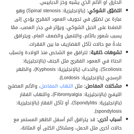
الحارق أو الألم الذي يشبه وخز الدبابيس.
التضيّق الشوكي:
(بالإنجليزية: Spinal stenosis) وهو
عبارة عن تضيّق في تجويف العمود الفقريّ يؤدي إلى
الضغط على الحبل الشوكي، ويؤثر في جذر العصب، ممّا
يسبب شعور بالألم، والتنميل والضعف العام، ويترافق
عادةً مع حالات تآكل الغضاريف ما بين الفقرات.
تشوهات خَلقية:
تترافق مع الشخص منذ الولادة وتسبّب
انحناءً في العمود الفقريّ مثل الجنف (بالإنجليزية:
Scoliosis)، والحداب (بالإنجليزية: Kyphosis)، والظهر
الرسجي (بالإنجليزية: Lordosis).
مشكلات المفاصل:
مثل
التهاب المفاصل
، والألم العضليّ
الليفيّ (بالإنجليزية: Fibromyalgia)، والتهاب الفقار
(بالإنجليزية: Spondylitis)، أو تآكل الفقار (بالإنجليزية:
spondylosis).
أسباب أخرى:
قد يترافق ألم أسفل الظهر المستمر مع
حالات أخرى مثل الحمل، ومشاكل الكلى أو المثانة،