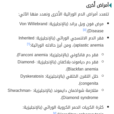
أمراض أُخرى
تتعدد أمراض الدم الوراثية الأُخرى ونعدد منها الآتي:
مرض فون ويل براند (بالإنجليزية: Von Willebrand
[٥]
Disease).
فقر الدم الاتنسجي الوراثي (بالإنجليزية: Inherited
aplastic anemia)، ومن أبرز حالاته الوراثية:
[٦]
فقر دم فانكوني (بالإنجليزية: Fanconi anemia).
فقر دم دياموند-بلاكفان (بالإنجليزية: Diamond-
Blackfan anemia).
خلل التقرن الخلقي (بالإنجليزية: Dyskeratosis
congenita).
متلازمة شواخمان دايموند (بالإنجليزية: Shwachman-
Diamond syndrome).
كثرة الكريات الحمر الكروية الوراثي (بالإنجليزية:
[٧]