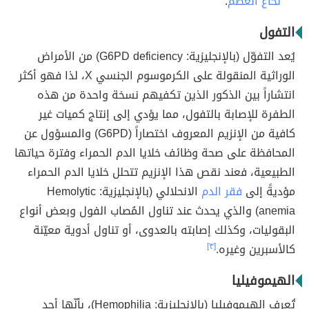
نخاع العظم
.
التفول
يُعد التفوّل (بالإنجليزية: G6PD deficiency) من الأمراض
الوراثية المنقولة على الكرموسوم الجنسي X، لذا فهو أكثر
انتشاراً بين الذكور الذين تكفيهم نسخة واحدة من هذه
الطفرة للإصابة بالتفول، مما يؤدي إلى إنتاج كميات غير
كافية من الإنزيم المعروف اختصاراً (G6PD) والمسؤول عن
المحافظة على صحة وظائف خلايا الدم الحمراء وفترة حياتها
الطبيعية، فعند نقص هذا الإنزيم تتحلل خلايا الدم الحمراء
مؤديةً إلى
فقر الدم
الانحلالي (بالإنجليزية: Hemolytic
anemia) والذي يحدث عند تناول المُصاب الفول وبعض أنواع
البقوليات، وكذلك إصابته بالعدوى، أو تناول أدوية معيّنة
كالأسبرين وغيره.
[٣]
الهيموفيليا
تُعرف الهيموفيليا (بالإنجليزية: Hemophilia)، بأنّها أحد