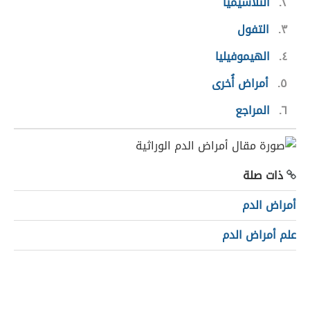
٢
الثلاسيميا
٣
التفول
٤
الهيموفيليا
٥
أمراض أُخرى
٦
المراجع
ذات صلة
أمراض الدم
علم أمراض الدم