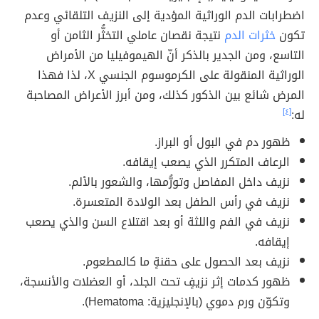
اضطرابات الدم الوراثية المؤدية إلى النزيف التلقائي وعدم
تكون
خثرات الدم
نتيجة نقصان عاملي التخثُّر الثامن أو
التاسع، ومن الجدير بالذكر أنّ الهيموفيليا من الأمراض
الوراثية المنقولة على الكرموسوم الجنسي X، لذا فهذا
المرض شائع بين الذكور كذلك، ومن أبرز الأعراض المصاحبة
له:
[٤]
ظهور دم في البول أو البراز.
الرعاف المتكرر الذي يصعب إيقافه.
نزيف داخل المفاصل وتورُّمها، والشعور بالألم.
نزيف في رأس الطفل بعد الولادة المتعسرة.
نزيف في الفم واللثة أو بعد اقتلاع السن والذي يصعب
إيقافه.
نزيف بعد الحصول على حقنةٍ ما كالمطعوم.
ظهور كدمات إثر نزيفٍ تحت الجلد، أو العضلات والأنسجة،
وتكوّن ورم دموي (بالإنجليزية: Hematoma).