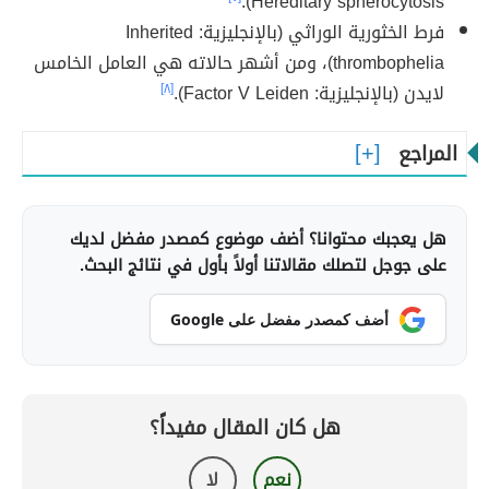
Hereditary spherocytosis).
فرط الخثورية الوراثي (بالإنجليزية: Inherited
thrombophelia)، ومن أشهر حالاته هي العامل الخامس
لايدن (بالإنجليزية: Factor V Leiden).
[٨]
المراجع
هل يعجبك محتوانا؟ أضف موضوع كمصدر مفضل لديك
على جوجل لتصلك مقالاتنا أولاً بأول في نتائج البحث.
أضف كمصدر مفضل على Google
هل كان المقال مفيداً؟
نعم
لا