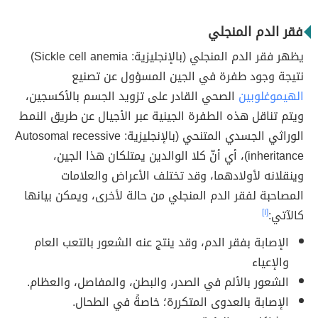
فقر الدم المنجلي
يظهر فقر الدم المنجلي (بالإنجليزية: Sickle cell anemia)
نتيجة وجود طفرة في الجين المسؤول عن تصنيع
الهيموغلوبين
الصحي القادر على تزويد الجسم بالأكسجين،
ويتم تناقل هذه الطفرة الجينية عبر الأجيال عن طريق النمط
الوراثي الجسدي المتنحي (بالإنجليزية: Autosomal recessive
inheritance)، أي أنّ كلا الوالدين يمتلكان هذا الجين،
وينقلانه لأولادهما، وقد تختلف الأعراض والعلامات
المصاحبة لفقر الدم المنجلي من حالة لأخرى، ويمكن بيانها
كالآتي:
[١]
الإصابة بفقر الدم، وقد ينتج عنه الشعور بالتعب العام
والإعياء
الشعور بالألم في الصدر، والبطن، والمفاصل، والعظام.
الإصابة بالعدوى المتكررة؛ خاصةً في الطحال.