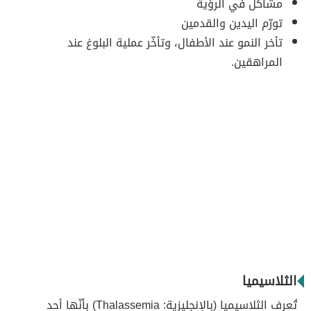
مشاكل في الرؤية
تورّم اليدين والقدمين
تأخر النمو عند الأطفال، وتأخّر عملية البلوغ عند
المراهقين.
الثلاسيميا
تُعرف الثلاسيميا (بالإنجليزية: Thalassemia) بأنّها أحد