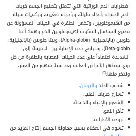
اضطرابات الدم الوراثية التي تتمثل بتصنيع الجسم كريات
الدم الحمراء بأعداد قليلة، وبأحجام صغيرة، وبكميات قليلة
من الهيموغلوبين، وتكمن الطفرة في الجينات المسؤولة عن
تصنيع السلاسل المكونة لهيموغلوبين الدم وهما؛ ألفا
جلوبين (بالإنجليزية: Alpha-globin)، وبيتا جلوبين (بالإنجليزية:
Beta-globin)، وتتراوح حدة الإصابة بين الخفيفة إلى
الشديدة اعتماداً على عدد الجينات المصابة بالطفرة من كل
نوع، فتظهر الأعراض العامة بعد ستة شهور من العمر،
ونذكر منها:
[٢]
شحوب الجلد
واليرقان
.
تسارع ضربات القلب.
الشعور بالإعياء والدوخة.
تأخر النمو.
برودة الأطراف.
تشوه في العظام بسبب محاولة الجسم إنتاج المزيد من