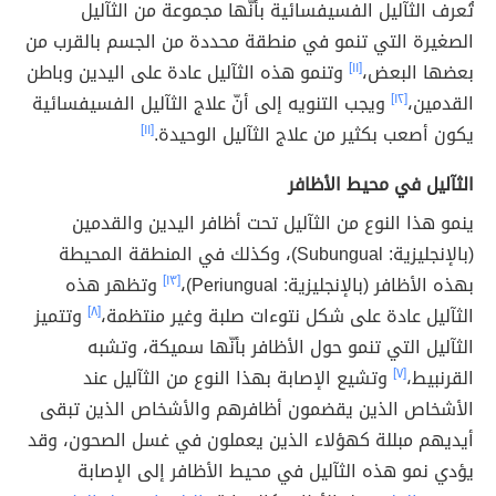
تُعرف الثآليل الفسيفسائية بأنّها مجموعة من الثآليل
الصغيرة التي تنمو في منطقة محددة من الجسم بالقرب من
بعضها البعض،
[١١]
وتنمو هذه الثآليل عادة على اليدين وباطن
القدمين،
[١٢]
ويجب التنويه إلى أنّ علاج الثآليل الفسيفسائية
يكون أصعب بكثير من علاج الثآليل الوحيدة.
[١١]
الثآليل في محيط الأظافر
ينمو هذا النوع من الثآليل تحت أظافر اليدين والقدمين
(بالإنجليزية: Subungual)، وكذلك في المنطقة المحيطة
بهذه الأظافر (بالإنجليزية: Periungual)،
[١٣]
وتظهر هذه
الثآليل عادة على شكل نتوءات صلبة وغير منتظمة،
[٨]
وتتميز
الثآليل التي تنمو حول الأظافر بأنّها سميكة، وتشبه
القرنبيط،
[٧]
وتشيع الإصابة بهذا النوع من الثآليل عند
الأشخاص الذين يقضمون أظافرهم والأشخاص الذين تبقى
أيديهم مبللة كهؤلاء الذين يعملون في غسل الصحون، وقد
يؤدي نمو هذه الثآليل في محيط الأظافر إلى الإصابة