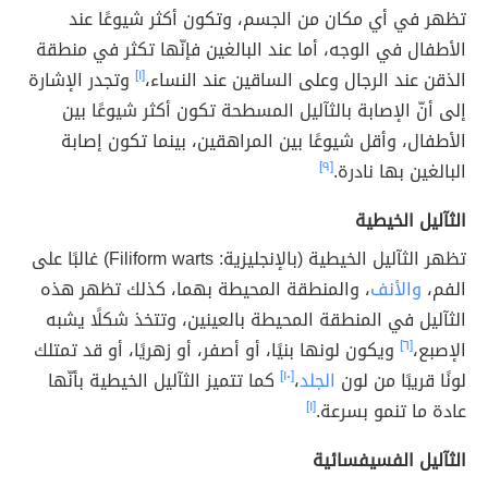
تظهر في أي مكان من الجسم، وتكون أكثر شيوعًا عند
الأطفال في الوجه، أما عند البالغين فإنّها تكثر في منطقة
الذقن عند الرجال وعلى الساقين عند النساء،
[١]
وتجدر الإشارة
إلى أنّ الإصابة بالثآليل المسطحة تكون أكثر شيوعًا بين
الأطفال، وأقل شيوعًا بين المراهقين، بينما تكون إصابة
البالغين بها نادرة.
[٩]
الثآليل الخيطية
تظهر الثآليل الخيطية (بالإنجليزية: Filiform warts) غالبًا على
الفم،
والأنف
، والمنطقة المحيطة بهما، كذلك تظهر هذه
الثآليل في المنطقة المحيطة بالعينين، وتتخذ شكلًا يشبه
الإصبع،
[٦]
ويكون لونها بنيًا، أو أصفر، أو زهريًا، أو قد تمتلك
لونًا قريبًا من لون
الجلد
،
[١٠]
كما تتميز الثآليل الخيطية بأنّها
عادة ما تنمو بسرعة.
[١]
الثآليل الفسيفسائية