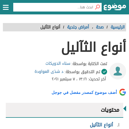
الرئيسية
/
صحة
،
أمراض جلدية
/
أنواع الثآليل
أنواع الثآليل
سناء الدويكات
تمت الكتابة بواسطة:
د شذى العواودة
تم التدقيق بواسطة:
آخر تحديث:
١٣:١٦ ، ٧ سبتمبر ٢٠٢١
أضف موضوع كمصدر مفضل في جوجل
محتويات
١
أنواع الثآليل