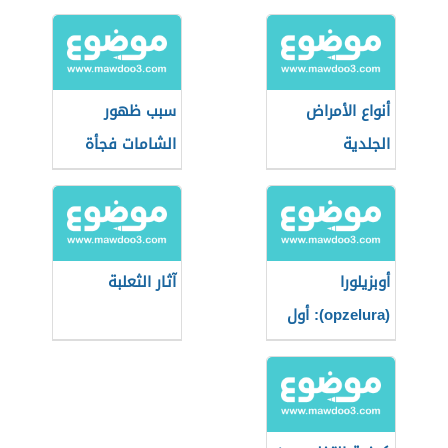
أنواع الأمراض
سبب ظهور
الجلدية
الشامات فجأة
أوبزيلورا
آثار الثعلبة
(opzelura): أول
دواء يُعيد التصبغ
لمرضى البهاق