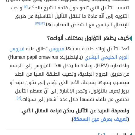
تتسبب الثآليل التي تنمو حول فتحة الشرج بالحكة،
[٧]
ويجب
التنويه إلى أنّه عادة ما تنتقل الثآليل التناسلية عن طريق
الإتصال الجنسي مع الشخص المصاب بها.
[١٣]
[١٧]
كيف يظهر الثؤلول بمختلف أنواعه؟
تُعدّ الثآليل زوائد جلدية يسببها
فيروس
يُطلق عليه
فيروس
الورم الحليمي البشري
(بالإنجليزية: Human papillomavirus)
واختصاره (HPV)، وعادة ما يدخل هذا الفيروس إلى الجسم
عن طريق الجروح الجلدية، ويُصيب الطبقة العليا من الجلد
فيتسبب بنموها بسرعة، الأمر الذي يؤدي إلى تكون نتوء أو
بروز يُعرف بالثؤلول، وتجدر الإشارة إلى أنّ معظم الثآليل
تختفي من تلقاء نفسها خلال عدة أشهر إلى سنوات.
[١٨]
ولمعرفة المزيد عن الثآليل يمكن قراءة المقال الآتي:
(
تعريف بمرض عين السمكة
)
.