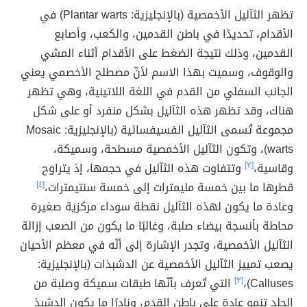
تظهر الثآليل الأخمصية (بالإنجليزية: Plantar warts) في
الأقدام، تحديدًا في باطن القدمين، والكعب، وأصابع
القدمين، وذلك نتيجة الضغط على الأقدام أثناء المشي
والوقوف، وسميت بهذا الاسم لأنّ مصطلح الأخصمي يعني
الجانب السفلي من القدم في اللغة اللاتينية، وهي تظهر
هناك، وقد تظهر هذه الثآليل بشكل منفرد أو على شكل
مجموعة تُسمى الثآليل الفسيفسائية (بالإنجليزية: Mosaic
warts)، وتكون الثآليل الأخمصية مسطحة، وسميكة،
وقاسية،
[٣]
وتتفاوت هذه الثآليل في حجمها، إذ يتراوح
قطرها ما بين خمسة مليمترات إلى خمسة سنتيمترات،
[٤]
وعادة ما يكون لهذه الثآليل نقطة سوداء مركزية صغيرة
محاطة بأنسجة بيضاء صلبة، وغالبًا ما يكون من الصعب إزالة
الثآليل الأخمصية، وتجدر الإشارة إلى أنّه في معظم الأحيان
يصعب تمييز الثآليل الأخمصية عن الدشبذات (بالإنجليزية:
Calluses)،
[٣]
التي تُعرف بأنّها طبقات سميكة وصلبة من
الجلد تنمو عادة على باطن القدم، ونادرًا ما يكون الدشبذ