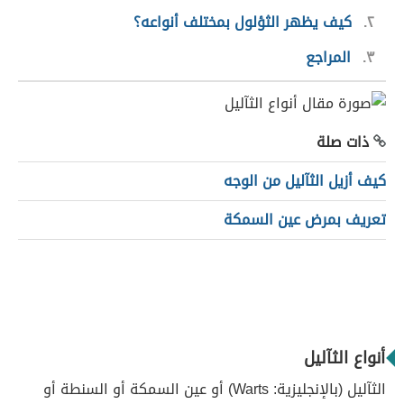
٢
كيف يظهر الثؤلول بمختلف أنواعه؟
٣
المراجع
ذات صلة
كيف أزيل الثآليل من الوجه
تعريف بمرض عين السمكة
أنواع الثآليل
الثآليل (بالإنجليزية: Warts) أو عين السمكة أو السنطة أو