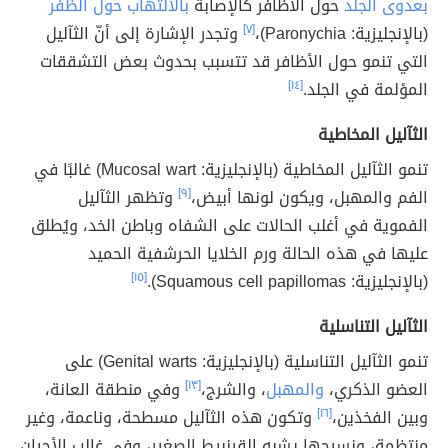
بعدوى الجلد
حول الأظافر كالإصابة
بالالتهاب حول الظفر
(بالإنجليزية: Paronychia)،
[٧]
وتجدر الإشارة إلى أنّ الثآليل
التي تنمو حول الأظافر قد تتسبب بحدوث بعض التشققات
المؤلمة في الجلد.
[١٤]
الثآليل المخاطية
تنمو الثآليل المخاطية (بالإنجليزية: Mucosal wart) غالبًا في
الفم والمهبل، ويكون لونها أبيض،
[٩]
وتظهر الثآليل
الفموية في أغلب الحالات على الشفاه وباطن الخد، ويُطلق
عليها في هذه الحالة ورم الخلايا الحرشفية الحميد
(بالإنجليزية: Squamous cell papillomas).
[١٥]
الثآليل التناسلية
تنمو الثآليل التناسلية (بالإنجليزية: Genital warts) على
العضو الذكري،
والمهبل
، والشرج،
[١٣]
وفي منطقة العانة،
وبين الفخذين،
[١٦]
وتكون هذه الثآليل مسطحة، وناعمة، وغير
منتظمة، ونسيجها يشبه القرنبيط الصغير، وفي غالب الأحيان