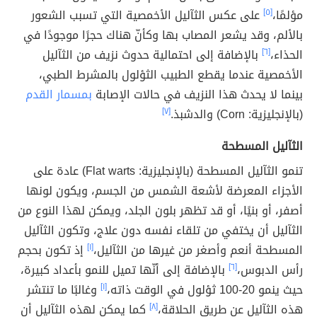
مؤلمًا،
[٥]
على عكس الثآليل الأخمصية التي تسبب الشعور
بالألم، وقد يشعر المصاب بها وكأنّ هناك حجرًا موجودًا في
الحذاء،
[٦]
بالإضافة إلى احتمالية حدوث نزيف من الثآليل
الأخمصية عندما يقطع الطبيب الثؤلول بالمشرط الطبي،
بينما لا يحدث هذا النزيف في حالات الإصابة
بمسمار القدم
(بالإنجليزية: Corn) والدشبذ.
[٧]
الثآليل المسطحة
تنمو الثآليل المسطحة (بالإنجليزية: Flat warts) عادة على
الأجزاء المعرضة لأشعة الشمس من الجسم، ويكون لونها
أصفر، أو بنيًا، أو قد تظهر بلون الجلد، ويمكن لهذا النوع من
الثآليل أن يختفي من تلقاء نفسه دون علاج، وتكون الثآليل
المسطحة أنعم وأصغر من غيرها من الثآليل،
[١]
إذ تكون بحجم
رأس الدبوس،
[٦]
بالإضافة إلى أنّها تميل للنمو بأعداد كبيرة،
حيث ينمو 20-100 ثؤلول في الوقت ذاته،
[١]
وغالبًا ما تنتشر
هذه الثآليل عن طريق الحلاقة،
[٨]
كما يمكن لهذه الثآليل أن