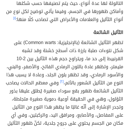
التالولة لها عدة أنواع، حيث يتم تصنيفها حسب شكلها
وأماكن ظهورها في الجسم، وفيما يأتي توضيح لكل نوع من
أنواع الثآليل والعلامات والأعراض التي تصاحب كلًا منها:
[١]
الثآليل الشائعة
تظهر الثآليل الشائعة (بالإنجليزية: Common warts) على
شكل نتوءات صلبة بارزة ذات أسطح خشنة وقد تشبه
القرنبيط إلى حد ما، ويتراوح حجم هذه الثآليل بين 2-10
مليمتر، وتظهر عادة باللون الرمادي الفاتح، والأصفر، والبني،
والأسود الرمادي، وقد تظهر بلون الجلد، وعادة لا يسبب هذا
النوع من الثآليل الشعور بالألم،
[٢]
وفي معظم الحالات يصاحب
الثآليل الشائعة ظهور بقع سوداء صغيرة يُطلق عليها بذور
الثؤلول، وهي في الحقيقة أوعية دموية صغيرة متجلطة،
وتجدر الإشارة إلى أنّه غالبًا ما يظهر هذا النوع من الثآليل
على المفاصل، والأصابع، ومرافق اليد، والركبتين، وفي أي
مكان من الجسم يحتوي على جروح جلدية، لكنّ ظهور الثآليل