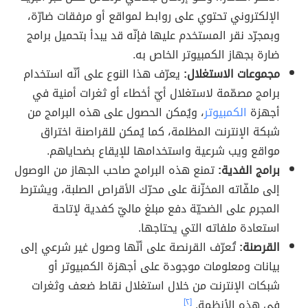
الإلكتروني تحتوي على روابط لمواقع أو مرفقات ضارّة،
وبمجرّد نقر المستخدم عليها فإنّه قد يبدأ بتحميل برامج
ضارة بجهاز الكمبيوتر الخاص به.
مجموعات الاستغلال:
يعرّف هذا النوع على أنّه استخدام
برامج مصمّمة لاستغلال أيّ أخطاء أو ثغرات أمنية في
أجهزة
الكمبيوتر
، ويُمكن الحصول على هذه البرامج من
شبكة الإنترنت المظلمة، كما يُمكن للقراصنة اختراق
مواقع ويب شرعية واستخدامها للإيقاع بضحاياهم.
برامج الفدية:
تمنع هذه البرامج صاحب الجهاز من الوصول
إلى ملفّاته المخزّنة على محرّك الأقراص الصلبة، ويشترط
المجرم على الضحيّة دفع مبلغ ماليّ كفدية لإتاحة
استعادة ملفاته التي يحتاجها.
القرصنة:
تُعرّف القرنصة على أنّها وصول غير شرعي إلى
بيانات ومعلومات موجودة على أجهزة الكمبيوتر أو
شبكات الإنترنت من خلال استغلال نقاط ضعف وثغرات
في هذه الأنظمة.
[٢]