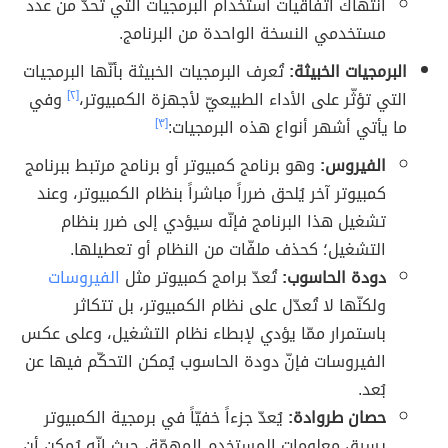
انتهاك اتفاقيات استخدام البرمجيات التي تحدّ من عدد
مستخدمي النسخة الواحدة من البرنامج.
البرمجيات الخبيثة:
تُعرف البرمجيات الخبيثة بأنّها البرمجيات
التي تؤثّر على الأداء الطبيعيّ لأجهزة الكمبيوتر،
[٢]
وفي
ما يأتي أشهر أنواع هذه البرمجيات:
[٣]
الفيروس:
وهو برنامج كمبيوتر أو برنامج مرتبط ببرنامج
كمبيوتر آخر يُلحق ضرراً مباشراً بنظام الكمبيوتر، وعند
تشغيل هذا البرنامج فإنّه سيؤدي إلى ضرر بنظام
التشغيل؛ كحذف ملفّات من النظام أو تعطيلها.
دودة الحاسوب:
تُعدّ برامج كمبيوتر مثل
الفيروسات
ولكنّها لا تُعدّل على نظام الكمبيوتر، بل تتكاثر
باستمرار ممّا يؤدي لإبطاء نظام التشغيل، وعلى عكس
الفيروسات فإنّ دودة الحاسوب يُمكن التحكّم فيها عن
بُعد.
حصان طروادة:
يُعدّ جزءاً خفيّاً في برمجية الكمبيوتر
يسرق معلومات المستخدم المهمّة، حيث إنّه يُمكن أن