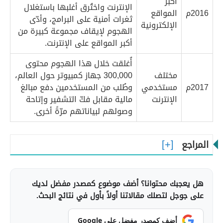
أكبر
الإنترنت واختُرق أغلبها باستغلال
2016م
المواقع
ثغرات أمنية على البرامج، وأدّى
الإلكترونية
الهجوم لإيقاف مجموعة كبيرة من
أكبر المواقع على الإنترنت.
أُغلقت خلال هذا الهجوم محتوى
مختلف
300,000 جهاز كمبيوتر حول العالم،
2017م
مستخدمي
وطُلب من المستخدمين دفع مبالغ
الإنترنت
مالية مقابل فكّ التشفير وإتاحة
وصولهم لبياناتهم مرّةً أخرى.
المراجع
هل يعجبك محتوانا؟ أضف موضوع كمصدر مفضل لديك
على جوجل لتصلك مقالاتنا أولاً بأول في نتائج البحث.
أضف كمصدر مفضل على Google