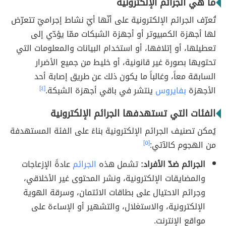
ما هي الجرائم الإلكترونية
تُعرّف الجرائم الإلكترونية على أنّها أيّ نشاط إجراميّ تتعرّض
لها أجهزة الكمبيوتر أو أجهزة الشبكات ممّا يؤدّي إلى
تعطيلها، أو إتلافها، أو استخدام البيانات والمعلومات التي
تحتويها بصورة غير قانونية، أو خليط من جميع الأضرار
السابقة معاً، وغالباً ما يكون ذلك عن طريق إصابة أحد
الأجهزة
بفايروس
ينتشر في باقي أجهزة الشبكة.
[٤]
الفئات التي تستهدفها الجرائم الإلكترونية
يُمكن تصنيف الجرائم الإلكترونية بناءً على الفئة المستهدفة
من الهجوم كالآتي:
[٥]
الجرائم ضدّ الأفراد:
تشمل هذه
الجرائم
عادةً الإزعاجات
والمضايقات الإلكترونية، ونشر المحتوى غير الأخلاقي،
وجرائم الاحتيال على بطاقات الائتمان، وسرقة الهوية
الإلكترونية، والاستغلال، والتشهير أو الإساءة على
مواقع الإنترنت.