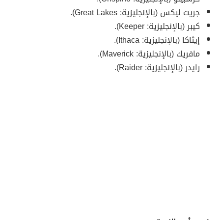
جريت ليكس (بالإنجليزية: Great Lakes).
كيبر (بالإنجليزية: Keeper).
إيثاكا (بالإنجليزية: Ithaca).
مافريك (بالإنجليزية: Maverick).
رايدر (بالإنجليزية: Raider).