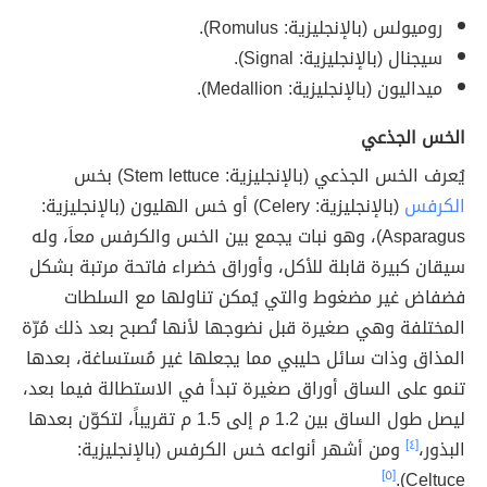
روميولس (بالإنجليزية: Romulus).
سيجنال (بالإنجليزية: Signal).
ميداليون (بالإنجليزية: Medallion).
الخس الجذعي
يُعرف الخس الجذعي (بالإنجليزية: Stem lettuce) بخس
الكرفس
(بالإنجليزية: Celery) أو خس الهليون (بالإنجليزية:
Asparagus)، وهو نبات يجمع بين الخس والكرفس معاَ، وله
سيقان كبيرة قابلة للأكل، وأوراق خضراء فاتحة مرتبة بشكل
فضفاض غير مضغوط والتي يُمكن تناولها مع السلطات
المختلفة وهي صغيرة قبل نضوجها لأنها تُصبح بعد ذلك مُرّة
المذاق وذات سائل حليبي مما يجعلها غير مُستساغة، بعدها
تنمو على الساق أوراق صغيرة تبدأ في الاستطالة فيما بعد،
ليصل طول الساق بين 1.2 م إلى 1.5 م تقريباً، لتكوّن بعدها
البذور،
[٤]
ومن أشهر أنواعه خس الكرفس (بالإنجليزية:
[٥]
Celtuce).