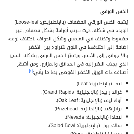
الخس الورقي
يُشبه الخس الورقي الفضفاف (بالإنجليزيض: Loose-leaf)
الوردة في شكله، حيث تترتب أوراقة بشكل فضفاض غير
مضغوط وتختلف في الملمس وشكل الحواف باختلاف نوعه،
إضافة إلى اختلافها في اللون لتتراوح بين الأخضر
والأرجواني إلى الأحمر، ويتميّز الخس الورقي بشكله المميز
الذي يجذب النظر إليه في الحدائق والمزارع، ومن أشهر
أصنافه ذات الورق الأخضر المُوصى بها ما يأتي:
[٢]
ليف (بالإنجليزية: Leaf).
غراند رابيدز (بالإنجليزية: Grand Rapids).
أوك ليف (بالإنجليزية: Oak Leaf).
برايز هيد (بالإنجليزية: Prizehead).
نيفادا (بالإنجليزية: Nevada).
سالاد بول (بالإنجليزية: Salad Bowl).
سييرا (بالإنجليزية: Sierra).