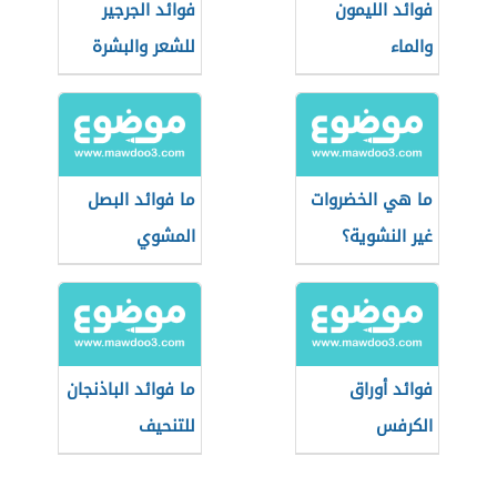
فوائد الليمون
فوائد الجرجير
والماء
للشعر والبشرة
ما هي الخضروات
ما فوائد البصل
غير النشوية؟
المشوي
فوائد أوراق
ما فوائد الباذنجان
الكرفس
للتنحيف