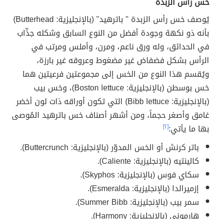
خس رأس الزبدة
يُوصف خس رأس الزبدة " باترهيد" (بالإنجليزية: Butterhead)
بأنه ذو نكهة وجودة أفضل من النوع السابق وشكله جذّاب
في الحدائق، وله ورق ناعم، ومرن، وأملس ومرتب في
الرأس بشكل فضفاض غير مضغوط وعروقه غير بارزة،
ويُقسم هذا النوع من الخس إلى مجموعتين فرعيتين هما
خس بوسطن (بالإنجليزية: Boston lettuce)، وخس بيب
(بالإنجليزية: Bibb lettuce) التي تكون أوراقه ذات لون أخضر
غامق وأصغر حجماً، ومن أشهر أصناف خس باترهيد المُوصى
بها ما يأتي:
[٢]
باتر كرنش أو الخس المدوّر (بالإنجليزية: Buttercrunch).
كالينتيه (بالإنجليزية: Caliente).
سكاي فوس (بالإنجليزية: Skyphos).
إزميرالدا (بالإنجليزية: Esmeralda).
سمر بيب (بالإنجليزية: Summer Bibb).
هارموني (بالإنجليزية: Harmony).