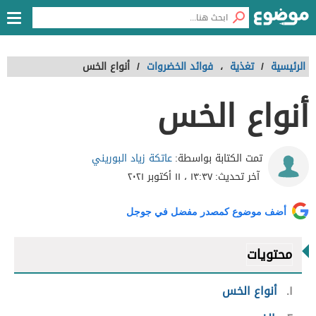
الرئيسية
/
تغذية
،
فوائد الخضروات
/
أنواع الخس
أنواع الخس
عاتكة زياد البوريني
تمت الكتابة بواسطة:
آخر تحديث:
١٣:٣٧ ، ١١ أكتوبر ٢٠٢١
أضف موضوع كمصدر مفضل في جوجل
محتويات
١
أنواع الخس