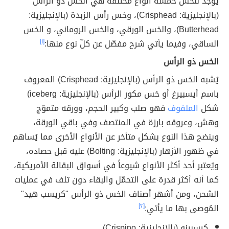
يوجد للخس خمسة أنواع مختلفة هي الخس ذو الرأس
(بالإنجليزية: Crisphead)، وخس رأس الزبدة (بالإنجليزية:
Butterhead)، والخس الورقي، والخس الروماني، و الخس
الساقي، وفيما يأتي شرح مفصّل عن كلّ نوع منها:
[١]
الخس ذو الرأس
يُشبه الخس ذو الرأس (بالإنجليزية: Crisphead) المعروف
باسم أيسبيرغ أو خس مكور الرأس (بالإنجليزية: iceberg)
شكل
الملفوف
فهو صلب وكبير الحجم، وورقه متموّج
وهش، وعروقه بارزة في المنتصف وفي باقي الورقة،
وينضج هذا النوع بشكل متأخر عن الأنواع الأخرى مما يُساهم
في ظهور الأزهار (بالإنجليزية: Bolting) عليه قبل حصاده،
ويُعتبر أحد أكثر الأنواع شيوعاً في أسواق البقالة الأمريكية،
كما أنه أكثر قدرة على التحمّل والبقاء دون تلف في عمليات
الشحن، ومن أشهر أصناف الخس ذو الرأس "كريسب هيد"
المُوصى بها ما يأتي:
[٢]
كرسبينو (بالإنجليزية: Crispino).