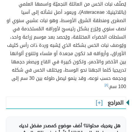
يُصنّف نبات الخس من العائلة النجميّة واسمها العلمي
(باللاتينية: Asteraceae)، ويعود أصل نشأته إلى آسيا
الصغرى ومنطقة الشرق الأوسط، وهو نبات عشبي سنوي او
نصف سنوي ويُزرع بشكل رئيسيّ لأوراقه المُستخدمة في
السلطات الخضراء المختلفة، ويُحصد بعد موسم زراعة واحد،
ويُوصف نبات الخس بشكله الذي يُشبه وردة ذات رأس كثيف
الأوراق، وأرواقه قد تكون مجعدة أو ملساء وتتنوع ألوانها
بين الأخضر والأحمر، وتكون كبيرة في القاع ويصغر حجمها
تدريجيا كلما اتجهنا نحو الوسط، ويختلف الخس في شكله
وحجمه حسب نوعه، وقد ينمو ليصل طوله بين 30 سم إلى
100 سم.
[٨]
المراجع
هل يعجبك محتوانا؟ أضف موضوع كمصدر مفضل لديك