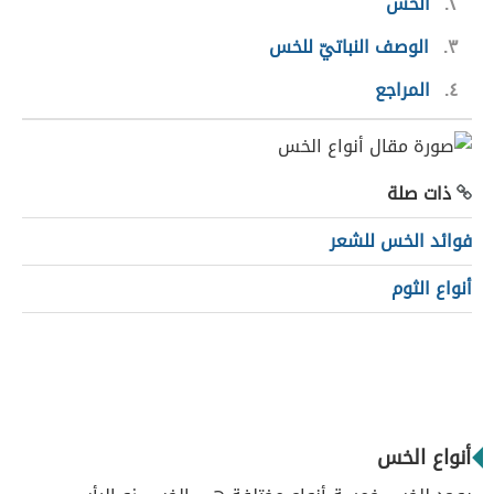
٢
الخس
٣
الوصف النباتيّ للخس
٤
المراجع
ذات صلة
فوائد الخس للشعر
أنواع الثوم
أنواع الخس