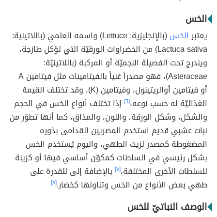
الخس
يعتبر
الخس
(بالإنجليزية: Lettuce) واسمه العلمي (باللاتينية:
Lactuca sativa) من الخضراوات الورقيّة التي تؤكل طازجة،
ويندرج تحت الفصيلة النجميّة أو المركبة (باللاتينيّة:
Asteraceae)، فهو مصدراَ غنياً بالفيتامينات مثل فيتامين A
أو فيتامين أوالريتينول، وفيتامين (K)، وقد تختلف القيمة
الغذائيّة له حسب نوعه،
[٦]
إذا تختلف أنواع الخس في الحجم
والشكل، وشكل الورقة، واللون، والمذاق، كما أنها تطوّر من
نبات عشبي قديم استخدم المصريين القدامى بذوره
المضغوطة كمصدر لزيت الطهي، واليوم يُستخدم الخس
بشكل رئيسي في السلطات كمكوّن أساسي فيها أو كزينة
للسلطات الأخرى المختلفة،
[٧]
بالإضافة إلى للقدرة على
طهي بعض الأنواع من الخس وتناولها كخضار.
[٨]
الوصف النباتيّ للخس