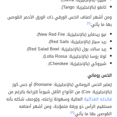
تانغو (بالإنجليزية: Tango).
ومن أشهر أصناف الخس الورقي ذات الورق الأحمر المُوصى
بها ما يأتي:
[٢]
نيو ريدفاير (بالإنجليزية: New Red Fire).
ريد سيلز (بالإنجليزية: Red Sails).
ريد سالاد بول (بالإنجليزية: Red Salad Bowl).
لولا روسا (بالإنجليزية: Lolla Rossa).
شيروكي (بالإنجليزية: Cherokee).
الخس روماني
يُعتبر الخس الروماني (بالإنجليزية: Romaine) أو خس كوز
(بالإنجليزية: Cos) من الأنواع الأقل شيوعاً للزراعة بالرغم من
فائدته الغذائية
العالية وسهولة زراعته، ويُوصف شكله بأنه
مستقيم الرأس ذو ورقة متموّجة، ومن أشهر أصنافه
المُوصى بها ما يأتي:
[٣]