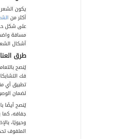
يكون الشعر الم
أكثر من
الشع
أشكال الشعر 
طرق العنا
يُنصح بالتعا
فك التشابكا
لضمان الوصول
يُنصح أيضًا 
جفافه، كما ي
وحيويًا، بال
الملفوف تحدي