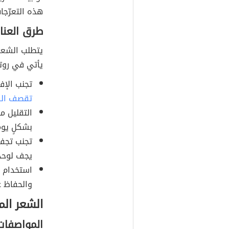
هذه التعرّجا
طرق العنا
يتطلب الشعر 
يأتي في روتي
تجنب الإف
تقصف ال
التقليل م
بشكلٍ يوم
تجنب تجفي
يجف لوحد
استخدام ب
والحفاظ ع
الشعر ال
المواصفات