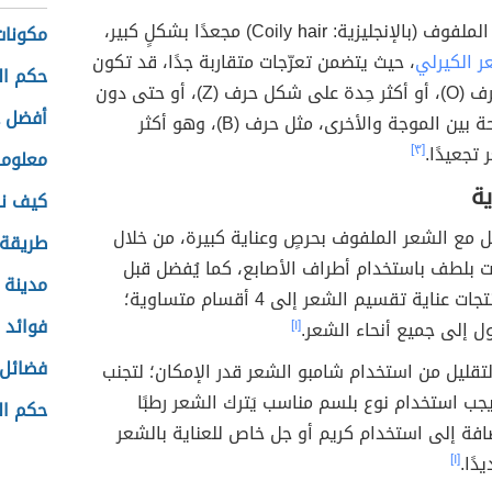
لفوف (بالإنجليزية: Coily
hair
) مجعدًا بشكلٍ كبير،
مكونات
ر الكيرلي
، حيث يتضمن تعرّجات متقاربة جدًا، قد تكون
حكم ا
على شكل حرف (O)، أو أكثر حِدة على شكل حرف (Z)، أو حتى دون
أفضل غ
مسافة واضحة بين الموجة والأخرى، مثل حرف (B)، وهو أكثر
تجعيدًا.
[٣]
معلوما
ية
كيف نس
مل مع الشعر الملفوف بحرصٍ وعناية كبيرة، من خلال
طريقة 
ت بلطف باستخدام أطراف الأصابع، كما يُفضل قبل
مدينة 
تطبيق أي منتجات عناية تقسيم الشعر إلى 4 أقسام متساوية؛
فوائد 
 إلى جميع أنحاء الشعر.
[١]
فضائل 
بالتقليل من استخدام شامبو الشعر قدر الإمكان؛ لتجنب
جب استخدام نوع بلسم مناسب يَترك الشعر رطبًا
حكم ال
إضافة إلى استخدام كريم أو جل خاص للعناية بالشعر
دًا.
[١]