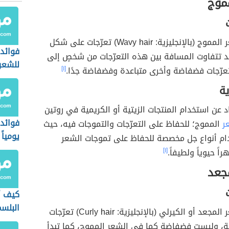
مموج
مموج (بالإنجليزية: Wavy
hair
) تعرّجات على شكل
فوائد 
S)، وقد تتفاوت المسافة بين هذه التعرّجات من شخصٍ إلى
للشعر
عرّجات فضفاضة وأخرى متباعدة وفضفاضة جدًا.
[١]
ية
اد عن استخدام المنتجات الزيتية أو الكريمية في روتين
فوائد
ر
المموج؛ للحفاظ على التعرّجات والتموجات فيه، حيث
يومياً
ام أنواع جل مخصصة للحفاظ على تموجات الشعر
ً حيوياً ولطيفاً.
[١]
مجعد
كيف أ
البلس
مجعد أو الكيرلي (بالإنجليزية: Curly
hair
) تعرّجات
بة، وليست فضفاضة كما في الشعر المموج، كما تبدأ