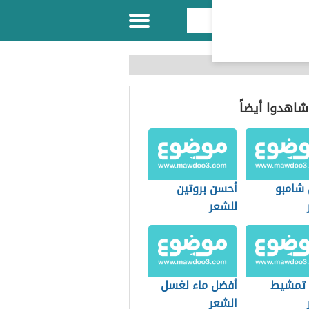
 شاهدوا أيضاً
شامبو
أحسن بروتين
للشعر
 تمشيط
أفضل ماء لغسل
الشعر