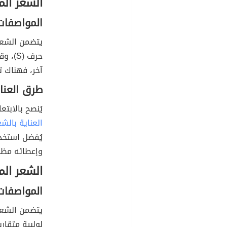
الشعر ال
المواصفات
يتضمن الشعر ال
حرف (
آخر، فهناك ت
طرق العنا
يُنصح بالابتع
العناية بالشع
يُفضل استخد
وإعطائه مظهرا
الشعر ال
المواصفات
يتضمن الشعر ال
لولبية متقار