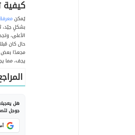
كيفية ت
يُمكن
معرفة 
بشكلٍ جيّد، 
الأعلى، وتجد
حال كان مُبلل
مجعدًا بعض ا
يجف، مما يجعل
المراجع
هل يعجبك 
جوجل لتصلك
أض