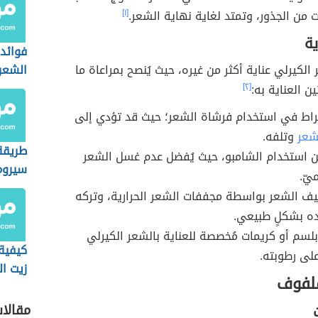
ت من الجذور، وتمتد لغاية نهاية الشعر.
[١]
ية
فوائد
الكيرلي عناية أكثر من غيره، حيث يُنصح بمراعاة ما
الشعر
ن العناية به:
[٢]
راط في استخدام فرشاة الشعر؛ حيث قد تؤدي إلى
شعر
وتلفه.
طريقة
ن استخدام الشامبو، حيث يُفضل عدم غسل الشعر
سيروم 
يّ.
للشعر
ف الشعر بواسطة مجففات الشعر الحرارية، وتركه
ه بشكلٍ طبيعي.
لسم أو كريمات مُخصصة للعناية بالشعر الكيرلي
كيفية
لى رطوبته.
زيت ال
ملفوف
للشعر
مقالا