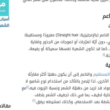
اعم
أسباب
الشعر 
م (بالإنجليزية: Straight
hair
) مفرودًا ومستقيمًا
 دون أيّة تعرّجات أو تموجات من الجذور ولغاية
، كما قد تكون الشعرة نفسها سميكة أو رفيعة،
ة.
[١]
ية
المستقيم
والناعم إلى أن يكون دهنيًا أكثر مقارنًة
الأخرى، لذا يُنصح بالتأكد من استخدام نوع شامبو لا
اد قد تزيد من دهنيّة الشعر ونسبة الزيوت فيه،
[١]
مع
 عناية لطيف، بما في ذلك تجفيف الشعر بلطف
شفة بعد الاستحمام، وكذلك تمشيطه برفق.
[٢]
مقالات