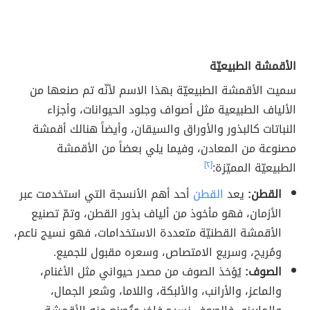
الأقمشة الطبيعيّة
سميت الأقمشة الطبيعيّة بهذا الاسم لأنّه تم صنعها من
الألياف الطبيعية مثل أصواف وجلود الحيوانات، وأجزاء
النباتات كالبذور والأوراق والسيقان، وأيضاً هنالك أقمشة
مصنوعة من المعادن، وفيما يلي بعضاً من الأقمشة
الطبيعيّة المميّزة:
[٢]
القطن:
يعد
القطن
أحد أهم الأنسجة التي استخدمت عبر
الأزمان، فهو مأخوذ من ألياف بذور القطن، وتمّ تصنيع
الأقمشة القطنيّة متعددة الاستخدامات، فهو نسيج ناعم،
ومُريح، وسريع الامتصاص، وسعره مقبول للجميع.
الصوف:
يُؤخذ الصوف من مصدر حيواني مثل الأغنام،
والماعز، والأرانب، والألبكة، واللاما، وشعر الجمال،