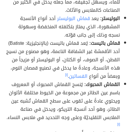
للماء، ويسهل تجفيفه، مما جعله يدخل في الكثير من
الصناعات كالملابس والأثاث.
البوليستر:
يعد
قماش البوليستر
أحد أنواع الأنسجة
المشهورة، الذي يمتاز بتكلفته المنخفضة وسهولة
نسجه وذلك إلى جانب قوّته.
قماش باتيست:
يُعد قماش باتيست (بالإنجليزية: Batiste)
أحد الأقمشة غير الشفافة الناعمة، وهو مصنوع من نسيج
القطن، أو الصوف، أو الكتان، أو البوليستر أو مزيجاً من
هذه الأنسجة، وعادةً ما يدخل في تصنيع قمصان النوم،
وبعضاً من أنواع
الفساتين
.
[١]
القماش المحبوك:
يُنسج القماش المحبوك أو المعروف
باسم عين الطائر من مجموعة من الخيوط مختلفة الألوان
ويحتوي عادةً على ثقوب على سطح القماش تُشبه عين
الطائر، وهو أحد أنسجة التريكو، ويدخل في صناعة
الملابس التقليديّة وعلى وجه التحديد في ملابس النساء.
[١]