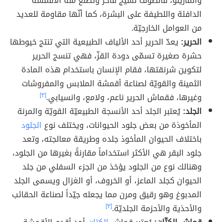
والمارينو، فالصوف نسيج فاخر وتُصنع منه الأقمشة
الدافئة واللطيفة على البشرة، كما أنّها مقاومة للعديد
من العوامل الخارجيّة.
الحرير:
يعدّ الحرير أحد الألياف الطبيعية التي تنتج خيوطها
حشرة صغيرة تسمّى دودة القزّ، فهي تنسج الحرير
لتكوين شرنقتها، فقام الإنسان باستخدام هذه المادة
الثمينة والقويّة لصناعة أقمشة الملابس والمفروشات
وغيرها، فقماش الحرير ناعم، ولامع، وانسيابي.
[٣]
الجلد:
يُعتبر الجلد أحد الأنسجة الطبيعيّة القويّة والمرنة
المأخوذة من بعض جلود الحيوانات، ويختلف نوع
الجلود
باختلاف الحيوان المأخوذ جلده وطريقة معالجته، وتعد
جلود البقر هي الأكثر استخداماً مقارنةً بغيرها من الجلود،
وهنالك نوع من الجلود يؤخذ من الجزء السفلي من جلد
الحيوان كجلد الماعز، أو الخروف، أو الغزال ويسمى الجلد
المدبوغ وهو رقيق ومرن مما يجعله جيّداً لصناعة الحقائب
والأحذية والأحزمة الجلديّة.
[٣]