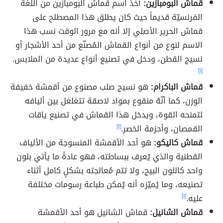
قماش البومبازين:
أُخذ اسم قماش البومبازين من اللغة
الفرنسيّة قديماً حيث كان يطلق هذا المصطلح على
قماش الحرير الأصلي إلا أنه مع مرور الوقت نسب هذا
الاسم لنوع من أنواع القماش المُصنّع من أحد الأشجار أو
نسيج القطن، ودخل في تصنيع أنواع عديدة من الملابس.
[١]
قماش الباكرام:
هو نسيج صلب مصنوع من أقمشة خفيفة
الوزن، كما أنّهُ منقوع بمواد لاصقة تتغلغل بين أليافه
لتمنحه القوة، ويدخل هذا القماش في تصنيع ياقات
القمصان، وأحزمة الخصر.
[١]
قماش كاليكو:
هو أحد الأقمشة المنسوجة من الألياف
القطنية والذي يُعرف ببساطته، فهو عادةً ما يأتي بلون
واحد كاللون البيج، ولا تتم مُعالجته بشكلٍ كامل أثناء
تصنيعه، وما يُميّزه أنه يُمكن طباعة رسومات مختلفة
عليه.
[١]
قماش الشانيل:
قماش الشانيل هو أحد الأقمشة