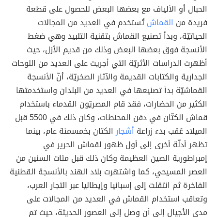
الحبال أو الألياف مع بعضها البعض للحصول على قطعة
فريدة من
القماش
تُستخدم في العديد من المجالات
الحياتيّة، وبدأ تصنيع القماش بتقنية التلبيد وهي ضغط
الأنسجة فوق بعضها البعض وذلك من قديم الأزل، حيث
أظهرت الدراسات الأثريّة التي أجريت على العديد من اللوحات
الجدارية والكتابات القديمة والآثار الصخريّة، أنّ الأنسجة
القماشيّة بدأ تصنيعها في العديد من البلدان واستخدمتها
الكثير من الحضارات، فقد قام المصريّون القدماء باستخدام
قماش الكتّان في دفن المحنطات، وكان ذلك في 5500 قبل
الميلاد عُقب بدء زراعة
أشجار
الكتان بخمسمئة عام، بينما
تظهر أدلّة أخرى إلى أول ظهور لقماش الحرير في
إمبراطورية الصين العظيمة وكان ذلك قبل مئات السنين من
العصر المسيحي، كما واشتهرت بلاد الهند بالأنسجة القطنية
الفاخرة ثم انتقلت إلى إسبانيا وإيطاليا عبر التجار العرب،
وتعاقب استخدام القماش في العديد من المجالات على
مدى الأجيال إلى أن وصل إلى العصور الحديثة، حيث تم