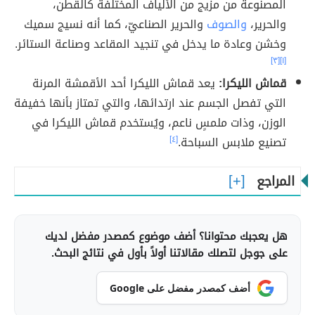
المصنوعة من مزيج من الألياف المختلفة كالقطن،
والحرير،
والصوف
والحرير الصناعيّ، كما أنه نسيج سميك
وخشن وعادة ما يدخل في تنجيد المقاعد وصناعة الستائر.
[٣]
[١]
قماش الليكرا:
يعد قماش الليكرا أحد الأقمشة المرنة
التي تفصل الجسم عند ارتدائها، والتي تمتاز بأنها خفيفة
الوزن، وذات ملمسٍ ناعم، ويُستخدم قماش الليكرا في
تصنيع ملابس السباحة.
[٤]
المراجع
هل يعجبك محتوانا؟ أضف موضوع كمصدر مفضل لديك
على جوجل لتصلك مقالاتنا أولاً بأول في نتائج البحث.
أضف كمصدر مفضل على Google