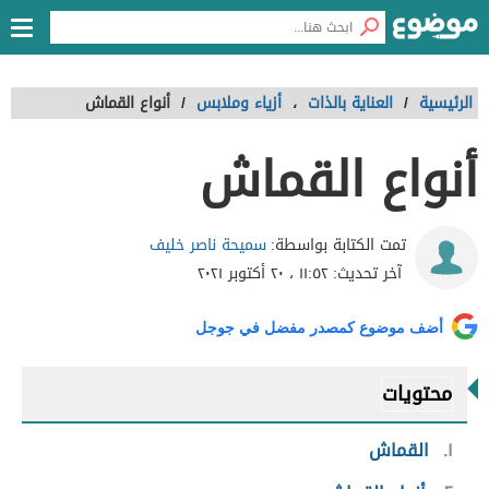
الرئيسية
/
العناية بالذات
،
أزياء وملابس
/
أنواع القماش
أنواع القماش
سميحة ناصر خليف
تمت الكتابة بواسطة:
آخر تحديث:
١١:٥٢ ، ٢٠ أكتوبر ٢٠٢١
أضف موضوع كمصدر مفضل في جوجل
محتويات
١
القماش