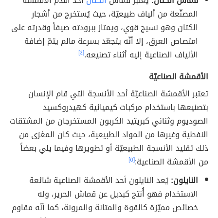
قماش الكتّان:
يُعتبر قماش
الكتان
أحد أقدم الأقمشة
المصنّعة من ألياف طبيعيّة، حيث يُستخرج من أشجار
الكتان وهو نسيج قوي، ويمتاز ببرودته صيفاً وقدرته على
امتصاص العرق، إلا أنّه يتجعّد بسرعة مالم يتمّ إضافة
الألياف الصناعية إليه أثناء تصنيعه.
[٤]
الأقمشة الصناعيّة
تعتبر الأقمشة الصناعيّة أحد الأنسجة التي قام الإنسان
بتصنيعها باستخدام مركبات كيميائية كهيدروكسيد
الصوديوم وثنائي كبريتيد الكربون المستخرجان من المشتقات
النفطية وغيرها من المواد الطبيعية، حيث كان المغزى من
ذلك تقليد الأنسجة الطبيعيّة أو تطويرها وفيما يلي بعضاً
من الأقمشة الصناعية:
[٥]
النايلون:
يُعد النايلون أحد الأقمشة الصناعية شائعة
الاستخدام فهو أُنتج كبديل عن قماش الحرير، وله
خصائص مميّزة كالقوة والمتانة والمرونة، كما أنّه مقاوم