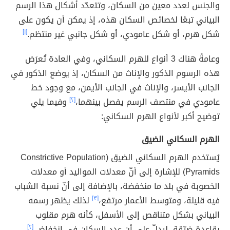
والجنس لعدد معين من السكان، وتتعدّد أشكال هذا الرسم
البياني تبعًا لخصائص السكان هذه، إذ يمكن أن يكون على
شكل هرم، أو شكل عامودي، أو شكل جانبي غير منتظم.
[١]
وعامةً هناك 3 أنواع للهرم السكاني، وفي العادة تُعرَض
هذه الرسوم الذكور والإناث من السكان، إذ يوضع الذكور في
الجانب الأيسر، والإناث في الجانب الأيمن، مع وجود خط
عامودي في منتصف الرسم يفصل بينهما،
[٢]
وفيما يلي
توضيح أكبر لأنواع الهرم السكاني:
الهرم السكاني الضيق
يُستخدم الهرم السكاني الضيق (Constrictive Population
Pyramids) للإشارة إلى أنّ معدلات المواليد أو معدلات
الخصوبة في بلد ما منخفضة، بالإضافة إلى أنّ نسبة الشباب
فيه قليلة، ومتوسط الأعمار مرتفع،
[٣]
لذلك يظهر رسمه
البياني بشكل متناقص إلى الأسفل، كأنه هرم مقلوب
بقاعدة ضيّقة، ليدلّ على أن عدد السكان في انخفاض.
[٢]