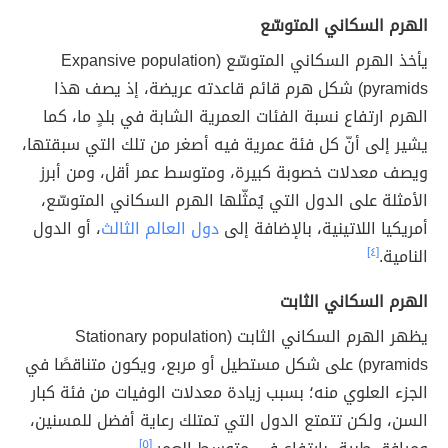
الهرم السكاني المتوسّع
يأخذ الهرم السكاني المتوسّع (Expansive population
pyramids) شكل هرم قائم قاعدته عريضة، إذ يصف هذا
الهرم ارتفاع نسبة الفئات العمرية الشابة في بلدٍ ما، كما
يشير إلى أنّ كل فئة عمرية فيه أصغر من تلك التي سبقتها،
ويصف معدلات خصوبة كبيرة، ومتوسط عمر أقل، ومن أبرز
الأمثلة على الدول التي يُمثّلها الهرم السكاني المتوسّع،
أمريكيا اللاتينية، بالإضافة إلى
دول العالم الثالث
، أو الدول
النامية.
[٤]
الهرم السكاني الثابت
يظهر الهرم السكاني الثابت (
Stationary population
pyramids)
على شكل مستطيل أو مربع، ويكون متناقصًا في
الجزء العلوي منه؛ بسبب زيادة معدلات الوفيات من فئة كبار
السن، ولكن تتمتع الدول التي تمتلك رعاية أفضل للمسنين،
[٥]