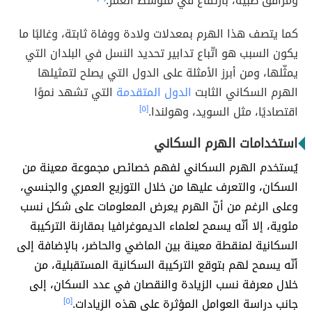
ومرافق طبية، بارتفاع في متوسط العمر.
كما يتصف هذا الهرم بمعدلات ولادة ووفاة ثابتة، وغالبًا ما
يكون السبب هو اتّباع تدابير تحديد النسل في البلدان التي
يمثّلها، ومن أبرز الأمثلة على الدول التي يصلح لتمثيلها
الهرم السكاني الثابت
الدول المتقدمة
التي تشهد نموًا
اقتصاديًا، مثل السويد، وهولندا.
[٥]
استخدامات الهرم السكاني
يُستخدم الهرم السكاني لفهم خصائص مجموعة معينة من
السكان، والتعرف عليها من خلال التوزيع العمري والجنسي،
وعلى الرغم من أنّ الهرم يعرض المعلومات على شكل نسب
مئوية، إلا أنّه يسمح لعلماء الديموغرافيا بمقارنة التركيبة
السكانية لمنقطة معينة بين الماضي والحاضر، بالإضافة إلى
أنّه يسمح لهم بتوقع التركيبة السكانية المستقبلية، من
خلال معرفة نسب الزيادة والنقصان في عدد السكان، إلى
جانب دراسة العوامل المؤثرة على هذه الزيادات.
[٥]