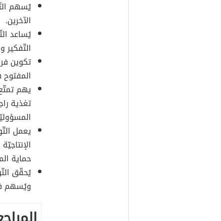
يُسهم الت
الآخرين.
يُساعد ال
التّفكير و
تكوين فريق
المفتوح ف
يهم تمتّع
تغذية راج
المسؤوليّا
يعمل التّ
الإنتاجيّة
حماية الم
يُحقّق ال
ويُسهم في
المراجع