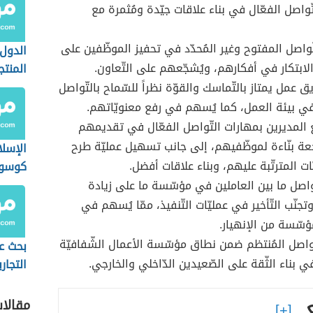
ّواصل الفعّال في بناء علاقات جيّدة ومُثمرة مع
تّواصل المفتوح وغير المُحدّد في تحفيز الموظّفين على
الدول 
الابتكار في أفكارهم، ويُشجّعهم على التّعاون.
المنتج
 عمل يمتاز بالتّماسك والقوّة نظراً للسّماح بالتّواصل
ي بيئة العمل، كما يُسهم في رفع معنويّاتهم.
 المديرين بمهارات التّواصل الفعّال في تقديمهم
عة بنّاءة لموظّفيهم، إلى جانب تسهيل عمليّة طرح
الإسل
ت المترتّبة عليهم، وبناء علاقات أفضل.
كوسو
واصل ما بين العاملين في مؤسّسة ما على زيادة
 وتجنّب التّأخير في عمليّات التّنفيذ، ممّا يُسهم في
ؤسّسة من الإنهيار.
تّواصل المُنتظم ضمن نطاق مؤسّسة الأعمال الشّفافيّة
بحث ع
 بناء الثّقة على الصّعيدين الدّاخلي والخارجي.
التجار
القانو
مقالا