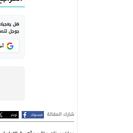
هل يعجبك 
جوجل لتصلك
أض
شارك المقالة
فيسبوك
تويتر