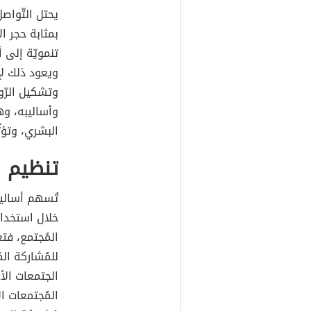
يحتل التّواصل
بمثابة حجر ا
تنمويّة إلى
ويعود ذلك لإد
وتشكيل الرّو
وأساليبه، و
البشري، وتؤثّر
تنظيم ا
تُسهم أساليب
خلال استخدام
المُجتمع، ف
للمُشاركة الم
الجتمعات الأ
المُجتمعات ال