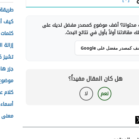
طريقة 
كيف أر
محتوانا؟ أضف موضوع كمصدر مفضل لديك على
 مقالاتنا أولاً بأول في نتائج البحث.
كلمات 
إزالة ا
ف كمصدر مفضل على Google
تشيز ك
جزر ها
هل كان المقال مفيداً؟
موضوع 
كلام ع
نعم
لا
أسماء 
معنى 