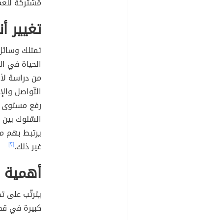
مُشتركة للعم
تغيير أن
تمتلك وسائ
الحياة في ال
من دراسة لأس
التّواصل وال
رفع مستوى ا
السّلوك بين 
يرتبط بهم من
غير ذلك.
[٢]
أهمية ا
يترتّب على 
كبيرة في قطا