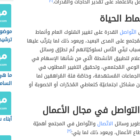
ل بالاعتماد على تقدير الحاجات والقدرات.
[٢]
ماط الحياة
موضوع
ل
التّواصل
القدرة على تغيير السّلوك العام وأنماط
ترشيد
مُجتمع على المدى البعيد، ويعود ذلك لما يترتّب عليها
باب تبنّي النّاس لسلوكيّاتهم ثُم تطرّق وسائل
إعلام لتطبيق الأنشطة الّتي من شأنها الإسهام في
لوعي المُجتمعي، وتحقيق التغيير المطلوب في
ما هي
الجماعات المُستهدفة، وخاصّة فئة المُراهقين لما
السام
 مشاكل اجتماعيّة كتعاطي المُخدّرات أو الخصوبة أو
لتواصل في مجال الأعمال
أبناء
تطوير وسائل
الاتّصال
والتّواصل في المجتمع أهميّة
ع الأعمال، ويعود ذلك لما يلي:
[٣]