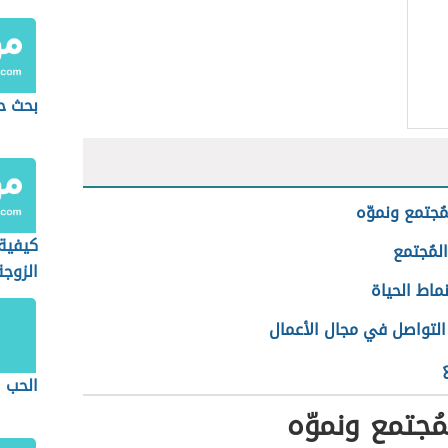
بحث ح
مُجتمع ونموّه
كيفية
لمُجتمع
الزوجة
نماط الحياة
التواصل في مجال الأعمال
الحب 
مُجتمع ونموّه