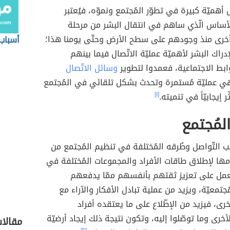
 أهميّة كبيرة في تطوّر المُجتمع ونموّه، فيُعتبر
لأساس الّذي ساهم في انتقال البشر من مرحلة
 أخرى منذ وجودهم على سطح الأرض وحتّى يومنا هذا؛
أسباب
راك البشر لأهميّة عمليّة الاتّصال فيما بينهم
ابط الاجتماعية، فعمدوا لتطوير
وسائل الاتّصال
هي عمليّة مُستمرة وتحدث بشكل تلقائي في المُجتمع
 إيجابيّاً في تنميته.
[١]
لمُجتمع
 التّواصل وطُرقه المُختلفة في تنظيم المُجتمع من
ها لإطلاق طاقات الأفراد والمجموعات المُختلفة في
تعمل على تعزيز ثقتهم بأنفسهم ممّا يدفعهم
ُجتمعيّة، ويزيد من عملية تبادل الأفكار والآراء مع
خرى، فيزيد من الإطّلاع على ما يعتقده أفراد
أخرى وما توصّلوا إليه، وتكون نتيجة ذلك إيجاد أرضيّة
مقالا