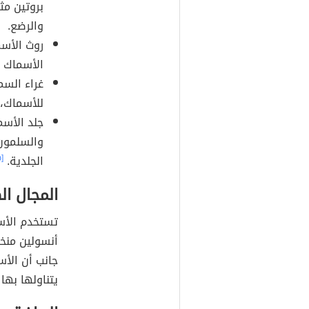
بروتين مث
والرضع.
روث الأسما
الأسماك 
غراء السم
للأسماك، 
جلد الأسم
والسلمون
الجلدية.
[٥]
المجال ا
تستخدم الأسم
أنسولين منخ
جانب أن الأ
يتناولها به