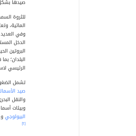
صيدها بشكل 
للثروة السمك
المائية، وتعت
وفي العديد 
البروتين ال
البلدان؛ بما
الرئيسي لاست
تشمل الضغوط
صيد الأسماك
والنقل البحر
وبيئات أسماك
البيولوجي
وإم
[٢]