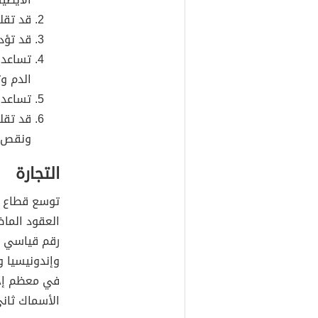
قد تقل
قد تؤد
تساعد 
الدم وت
تساعد 
قد تقل
ونقص ا
التجارة
توسع قطاع مص
العقود الماض
وإندونيسيا و
في معظم إجم
الأسماك ثاني