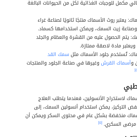
الي مكمل للوجبات الغذائية لكل من الحيوانات البالغة
ك: يعتبر روث الأسماك منتجًا ثانويًا لصناعة غراء
وصناعة زيت السمك، ويمكن استخدامها كسماد.
ك: يتم الحصول عليه من القشرة والعظام والجلد
ويعتبر مادة لاصقة ممتازة.
اك: تُستخدم جلود الأسماك مثل
سمك القد
 و
أسماك القرش
وغيرها في صناعة الجلود والمنتجات
لطبي
اك لاستخراج الأنسولين، فعندما يتطلب العلاج
فض التركيز، يمكن استخدام أنسولين السمك، إلى
سماك منخفضة بشكل عام في محتوى السكر ويمكن أن
ا مرضى السكري.
[٥]