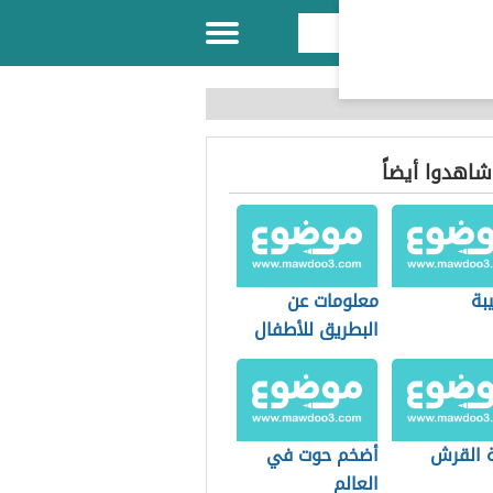
 شاهدوا أيضاً
يبة
معلومات عن
البطريق للأطفال
 القرش
أضخم حوت في
العالم