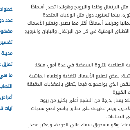
مثل البرتغال وكندا والنرويج وهولندا تصدر أسماكًا
خطوات 
ورد، بينما تستورد دول مثل الولايات المتحدة
عدد دول
مانيا وفرنسا أسماكًا أكثر مما تصدر، وتعتبر الأسماك
أطباق الوطنية في كل من البرتغال واليابان والنرويج
مفهوم 
تفسير 
مدينة 
تمزق ع
ة الصناعية للثروة السمكية في عدة أمور، منها:
ما هي 
ية: يمكن تصنيع الأسماك لتغذية وإطعام الماشية
لنقص الذي يواجهونه فيما يتعلق بالمغذيات الدقيقة
التهاب
 الكبيرة.
أعراض 
: يمتاز بدرجة من التشبع أعلى بكثير من زيوت
أخرى، ويتم تطبيقه على نطاق واسع لصنع منتجات
آيات قر
 الصناعات.
مك: وهو مسحوق سمك عالي الجودة، ويعتبر مصدر