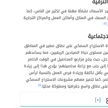
الترفيه
د الأسماك نشاطًا مهمًا في لكثير من الناس، كما
لسمك في المنازل وأماكن العمل والمراكز التجارية
[٥]
لاجتماعية
 الاستزراع السمكي على نطاق صغير في المناطق
سين مستوى حياة الصيادين الريفيين، مما يساعدهم
خل، حيث ينتج مزارعو المحاصيل في الوقت الحاضر
ا إلى جنب مع زراعة محاصيلهم؛ يؤدي هذا إلى زيادة
عي بأقل تكلفة وزيادة فرص العمل بالنسبة لرأس
ثمر، كما تتميز معظم مشروعات الاستزراع السمكي
على نطاق واسع جغرافيًا ومملوكة محليًا.
[٥]