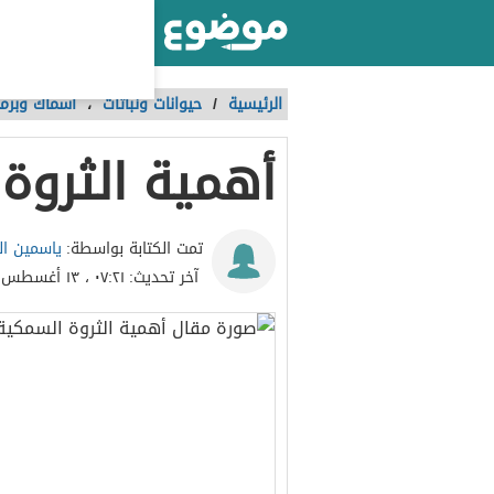
أكبر موقع عربي بالعالم
الرئيسية
/
حيوانات ونباتات
،
أسماك وبرما
أهمية الثروة
ياسمين ا
تمت الكتابة بواسطة:
آخر تحديث:
٠٧:٢١ ، ١٣ أغسطس ٢٠٢٣