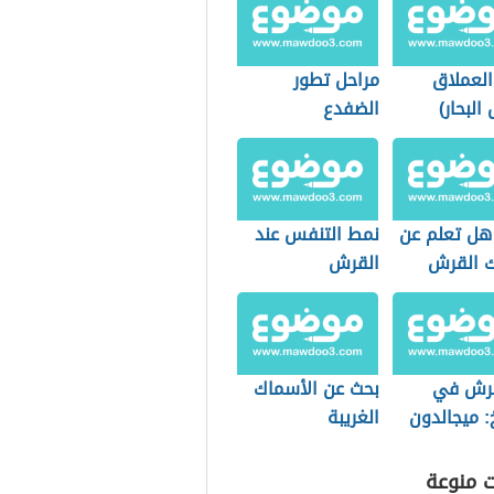
 العملاق
مراحل تطور
لبحار)
الضفدع
هل تعلم عن
نمط التنفس عند
 القرش
القرش
قرش في
بحث عن الأسماك
خ: ميجالدون
الغريبة
ت منوعة