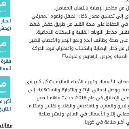
ل من مخاطر الإصابة بالتهاب المفاصل.
ي إلى تحسين معدل ذكاء الطفل ونموه المعرفي.
الحبار
في الحفاظ على صحة القلب عن طريق خفض ضغط
(وحش ا
قليل مخاطر النوبات القلبية والسكتات الدماغية.
على صحة وظائف المخ ونمو البصر والأعصاب للجنين.
ل من خطر الإصابة بالاكتئاب واضطراب فرط الحركة
لانتباه ومرض الزهايمر والخرف.
[٣]
فقرة 
أسماك
ايد الأسماك وتربية الأحياء المائية بشكل كبير في
ية، ووصل إجمالي الإنتاج والتجارة والاستهلاك إلى
رقم قياسي على الإطلاق في عام 2018، حيث تساهم الصين
أكبر 
البيرو والمغرب وبنغلاديش والهند والفلبين وفيتنام
التاري
الي إنتاج الأسماك في العالم، وتعتبر صناعة
 أكبر صناعة في كوريا.
مقالا