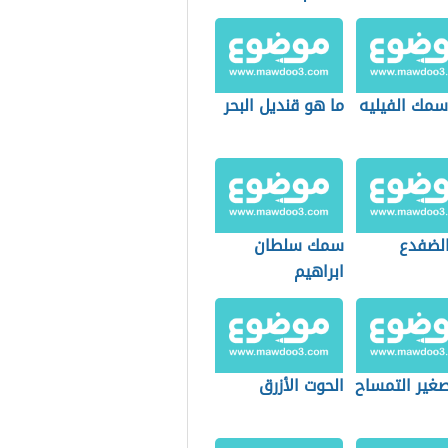
سمك الفيليه
ما هو قنديل البحر
الضفدع
سمك سلطان
ابراهيم
غير التمساح
الحوت الأزرق