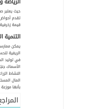
الرياضة و
حيث يعتبر صي
تقدم أحواض ا
قيمة زخرفية.
التنمية ا
يمكن ممارسة
الريفية لتح
في توليد الد
الأسماك جنبً
النشاط الزرا
المال المست
بأنها موزعة 
المراجع