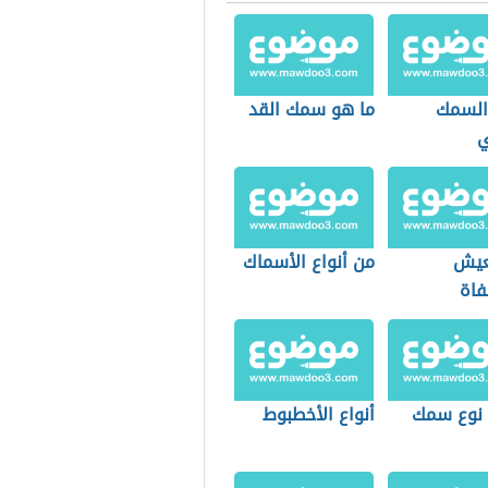
 السمك
ما هو سمك القد
ي
عيش
من أنواع الأسماك
فاة
نوع سمك
أنواع الأخطبوط