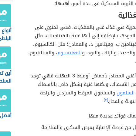
 الثروة السمكية في عدة أمور، أهمها:
غذائية
لبحرية هي غذاء غني بالمغذيات، فهي تحتوي على
أنواع
لجودة، بالإضافة إلى أنها غنية بالفيتامينات، مثل
البلط
فيتامين ب، وفيتامين د، والمعادن؛ مثل الكالسيوم،
الحديد، والزنك، واليود، و
المغنيسيوم
، والسيلينيوم،
أين ت
كما تعد من أغنى المصادر بأحماض أوميغا 3 الدهنية فهي توجد
السلح
ن الأسماك، ولكنها غنية بشكل خاص بالأسماك
السلمون
والسلمون المرقط والسردين والرنجة
تونة والمحار.
[٣]
أفضل 
ماك فوائد عديدة منها:
ل من فرصة الإصابة بمرض السكري والمتلازمة
.