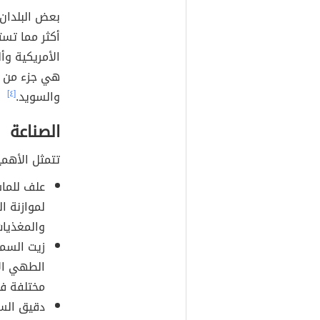
بعض البلدان 
أكثر مما تست
الأمريكية وأل
هي جزء من ال
والسويد.
[٤]
الصناعة
تتمثل الأهمي
علف للماش
لموازنة ا
والمغذيات
زيت السمك
الطهي ال
مختلفة في
دقيق الس