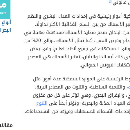
قانوني.
[١]
ية أدوار رئيسية في إمدادات الغذاء البشري والنظم
أنواع
بر الأسماك من بين السلع الغذائية الأكثر تداولًا،
البحر 
من البلدان تقدم مصايد الأسماك مساهمة مهمة في
الدخل المستدام وفرص العمل، كما تمثل الأسماك حوالي 20% من
حيواني المستهلك في جميع أنحاء العالم، وفي بعض
 في ذلك أيسلندا واليابان، تعتبر الأسماك هي المصدر
هلاك البروتين الحيواني.
 الرئيسية على الموارد السمكية عدة أمور؛ مثل
، والتنمية الساحلية، والتلوث من المصادر البرية،
ي، والإغراق البحري، وهي تؤثر على كل من مخزون
 المياه العذبة والبحرية، وتؤثر أيضاً على
التنوع
دادات الأسماك للاستهلاك وغيرها من الاستخدامات.
مقالات