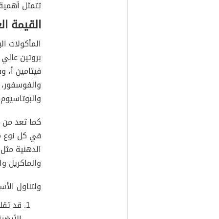
تتمثل أهمية
القيمة ال
المأكولات ا
بروتين عالي ا
فيتامين أ، و
والفوسفور، و
والبوتاسيوم.
في كل نوع م
الدهنية مثل
والماكريل وال
ولتناول الأس
قد تقل
الأيضية