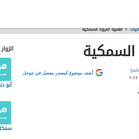
ئيات
/
أهمية الثروة السمكية
 السمكية
الزوار
لشيخ
أضف موضوع كمصدر مفضل في جوجل
أبو ذن
سمكة