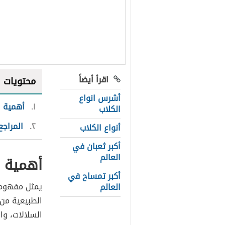
اقرأ أيضاً
محتويات
أشرس انواع
١
أهمية ا
الكلاب
٢
المراجع
أنواع الكلاب
أكبر ثعبان في
العالم
أهمية ا
أكبر تمساح في
يمثل مفهوم ا
العالم
الطبيعية من 
السلالات، وا