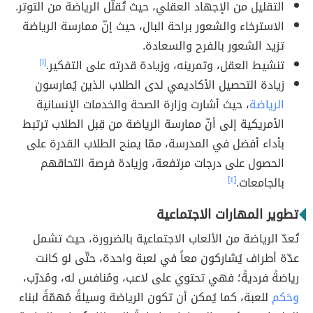
التقليل من الإجهاد العقلي، حيث تُقلّل الرياضة من التوتر.
الاسترخاء والشعور براحة البال، حيث إنّ ممارسة الرياضة
تزيد الشعور بالفرح والسعادة.
تنشيط العقل، وتمرينه، وزيادة قدرته على التفكير.
[١]
زيادة التحصيل الأكاديمي لدى الطلاب الذين يُمارسون
الرياضة
، حيث أشارت وزارة الصحة والخدمات الإنسانية
الأمريكية إلى أنّ ممارسة الرياضة من قِبل الطلاب ترتبط
بأداء أفضل في المدرسة، ممّا يمنح الطلاب القدرة على
الحصول على درجات مرتفعة، وزيادة فرصة التحاقهم
بالجامعات.
[٤]
تطوير المهارات الاجتماعية
تُعدّ الرياضة من الألعاب الاجتماعية بالضرورة، حيث تشمل
عدّة أطراف يُشاركون معاً في لعبة واحدة، حتّى لو كانت
رياضةً فرديةً؛ فهي تحتوي على لاعب، ومُنافس له، ومُدرّب،
وحَكم
للعبة، كما يُمكن أن تكون الرياضة وسيلةً مُهمّةً لبناء