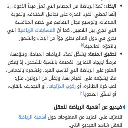
الإخاء:
تُعدّ الرياضة من المصادر التي تُعزّز مبدأ الأخوة، إذ
إنّها تُعطي الفرد القدرة على تجاهل الاختلاف، وتقوية
العلاقات، وتوسيع مجال التفاهم في خضم المنافسة
التي تجري بين اللاعبين، كما أنّ
المسابقات الرياضية
التي
تجري في دول العالم تخلق جوّاً من الإخاء والشعور
بالأخوّة العالمية.
[١]
تحقيق المتعة:
يُشكّل تعدّد الرياضات المتاحة، وتنوّعها،
فرصةً لإيجاد التمارين المُمتعة بالنسبة للشخص، إذ يُمكن
العثور على الرياضة التي تُناسب الفرد، وتُشعره بالحماس،
ممّا يُشجّعه على القيام بها، ويُقلّل من الروتين، مثل:
لعب كرة الطائرة، أو
ركوب الدرّاجات
، أو التجديف بالقارب،
أو تسلّق الصخور.
[٢]
فيديو عن أهمية الرياضة للعقل
للتعرّف على المزيد من المعلومات حول
أهمية الرياضة
للعقل شاهد الفيديو الآتي.