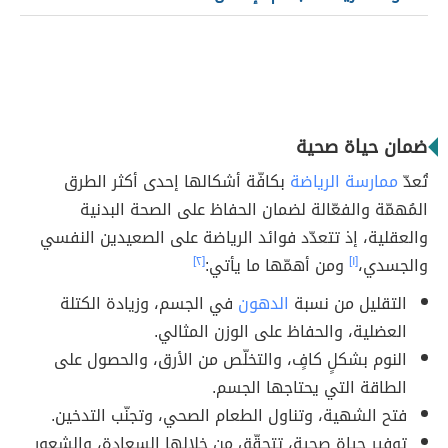
ضمان حياة صحية
تُعدّ
ممارسة الرياضة
بكافّة أشكالها إحدى أكثر الطرق
المُهمّة والفعّالة لضمان الحفاظ على الصحة البدنية
والعقلية، إذ تتعدّد فوائد الرياضة على الصعيدين النفسي
والجسدي،
[١]
ومن أهمّها ما يأتي:
[٢]
التقليل من نسبة
الدهون
في الجسم، وزيادة الكتلة
العضلية، والحفاظ على الوزن المثالي.
النوم بشكلٍ كافٍ، والتخلّص من الأرق، والحصول على
الطاقة التي يحتاجها الجسم.
فتح الشهية، وتناول الطعام الصحي، وتجنّب التدخين.
توفير حياة صحية، تتحقّق من خلالها السعادة، والشعور