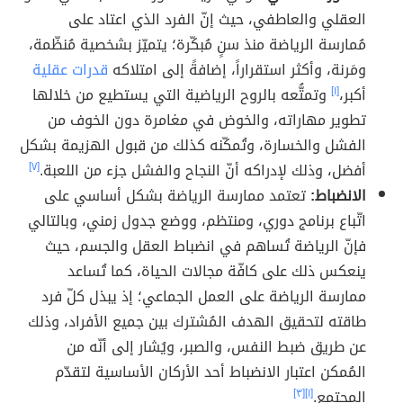
العقلي والعاطفي، حيث إنّ الفرد الذي اعتاد على
مُمارسة الرياضة منذ سنٍ مُبكّرة؛ يتميّز بشخصية مُنظّمة،
ومَرنة، وأكثر استقراراً، إضافةً إلى امتلاكه
قدرات عقلية
أكبر،
[١]
وتمتُّعه بالروح الرياضية التي يستطيع من خلالها
تطوير مهاراته، والخوض في مغامرة دون الخوف من
الفشل والخسارة، وتُمكّنه كذلك من قبول الهزيمة بشكل
أفضل، وذلك لإدراكه أنّ النجاح والفشل جزء من اللعبة.
[٧]
الانضباط:
تعتمد ممارسة الرياضة بشكل أساسي على
اتّباع برنامج دوري، ومنتظم، ووضع جدول زمني، وبالتالي
فإنّ الرياضة تُساهم في انضباط العقل والجسم، حيث
ينعكس ذلك على كافّة مجالات الحياة، كما تُساعد
ممارسة الرياضة على العمل الجماعي؛ إذ يبذل كلّ فرد
طاقته لتحقيق الهدف المُشترك بين جميع الأفراد، وذلك
عن طريق ضبط النفس، والصبر، ويُشار إلى أنّه من
المُمكن اعتبار الانضباط أحد الأركان الأساسية لتقدّم
المجتمع.
[١]
[٣]