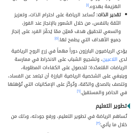
الهزيمة بهدوء.
[١]
تقدير الذات:
تُساعد الرياضة على احترام الذات، وتعزيز
الثقة بالنفس، من خلال الشعور بالإنجاز عند الفوز،
والسعي لتحقيق هدف مُعيّن ممّا يُحفّز الفرد على إنجاز
جميع الأهداف التي يطمح لها.
[٥]
يؤدي الرياضيون البارزون دوراً مهماً في زرع الروح الرياضية
لدى
اللاعبين
، وتشجيع الشباب على الانخراط في ممارسة
الرياضات المُتعدّدة؛ للحصول على الكفاءات المطلوبة،
وينبغي على الشخصية الرياضية البارزة أن تبتعد عن الفساد،
وتتصف بالصدق والدّقة، وتُركّز على الإمكانيات التي تُؤهلها
في الحاضر والمستقبل.
[٦]
تطوير التعليم
تُساهم الرياضة في تطوير التعليم، ورفع جودته، وذلك من
خلال ما يأتي:
[٣]