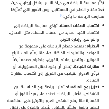
تُؤثّر ممارسة الرياضة في حياة الناس بشكلٍ إيجابي، حيث
تُعدّ مفتاح النجاح في المستقبل، ومن الأمور التي تُعزّزها
ممارسة الرياضة ما يأتي:
[٤]
اكتساب الصفات الحسنة:
تُؤدّي ممارسة الرياضة إلى
اكتساب الفرد العديد من الصفات الحسنة، مثل: الصدق،
والتواضع، وإدارة التوتر.
الاحترام:
تعتمد معظم الرياضات على مجموعة من
القواعد، والتعليمات الخاصّة بها، ممّا يُعلّم الفرد اتّباع
القوانين، وتقدير زملائه بالفريق، واحترام خصمه أيضاً.
مهارات القيادة:
يُمكن أن يقود تحمّل المسؤولية، أو
تولّي الأدوار القيادية في الفريق إلى اكتساب مهارات
القيادة.
تعزيز روح المنافسة:
تُعزّز الرياضة روح المنافسة بين
الأشخاص، فأغلب الرياضات تعتمد على مبدأ الفوز أو
الخسارة ممّا يمنح الشخص العزم والتركيز على المنافسة
ليظفر بالفوز، ولكنّه بالمقابل يتّصف بالقدرة على تقبّل