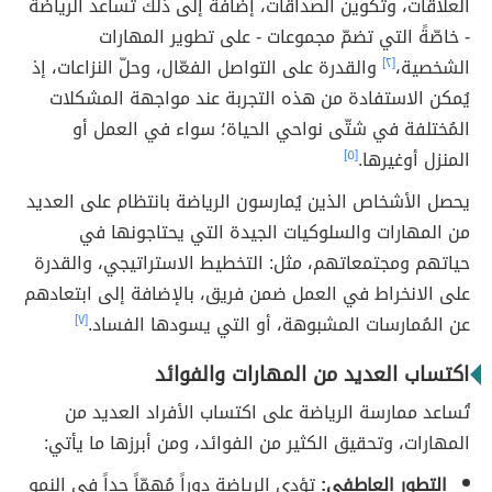
العلاقات، وتكوين الصداقات، إضافةً إلى ذلك تُساعد الرياضة
- خاصّةً التي تضمّ مجموعات - على تطوير المهارات
الشخصية،
[٢]
والقدرة على التواصل الفعّال، وحلّ النزاعات، إذ
يُمكن الاستفادة من هذه التجربة عند مواجهة المشكلات
المُختلفة في شتّى نواحي الحياة؛ سواء في العمل أو
المنزل أوغيرها.
[٥]
يحصل الأشخاص الذين يُمارسون الرياضة بانتظام على العديد
من المهارات والسلوكيات الجيدة التي يحتاجونها في
حياتهم ومجتمعاتهم، مثل: التخطيط الاستراتيجي، والقدرة
على الانخراط في العمل ضمن فريق، بالإضافة إلى ابتعادهم
عن المُمارسات المشبوهة، أو التي يسودها الفساد.
[٧]
اكتساب العديد من المهارات والفوائد
تُساعد ممارسة الرياضة على اكتساب الأفراد العديد من
المهارات، وتحقيق الكثير من الفوائد، ومن أبرزها ما يأتي:
التطور العاطفي:
تؤدي الرياضة دوراً مُهمّاً جداً في النمو