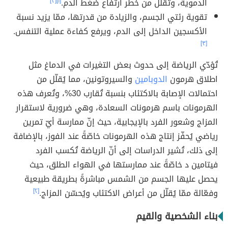
الدموية، وتُقلّل من خطر ارتفاع ضغط الدم.
[١]
[٣]
تقوية رئتي الجسم، والزيادة من قدرتها، ممّا يزيد نسبة
الأكسجين الداخل إلى الدم، ويرفع كفاءة عملية التنفس.
[٣]
تُؤدّي الرياضة إلى حدوث بعض التغيرات في الدماغ مثل
اطلاق هرمون
الدوبامين
والسيروتونين، مما يُقلّل من
احتمالات الإصابة بالاكتئاب بنسبة تُقارب 30%، وتُعرف هذه
الهرمونات باسم هرمونات السعادة، وهي ضرورية لاستقرار
المزاج وشعور الفرد بالإيجابية، حيث إنّ ممارسة أيّ تمرين
رياضي يُحفّز إنتاج هذه الهرمونات خاصّةً عند الفوز، بالإضافة
إلى ذلك، تُشير الدراسات إلى أنّ الرياضة تُكسب الفرد
فيتامين د خاصّةً عند ممارستها في الهواء الطلق، حيث
يحصل عليها الجسم من الشمس مباشرةً بطريقة طبيعية
وفعّالة ممّا يُقلّل من أعراض الاكتئاب ويُحسّن المزاج.
[٢]
بناء الشخصية والقيم