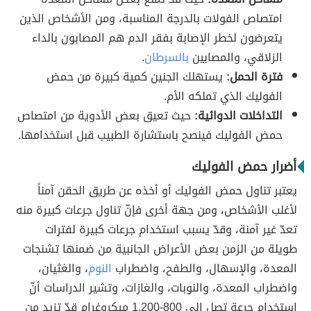
امتصاص الفولات بالدرجة المناسبة، ومن الأشخاص الذين
يتعرضون لخطر الإصابة بفقر الدم هم المصابون بالداء
الزلاقي، والمصابين
بالسرطان
.
فترة الحمل:
يستهلك الجنين كمية كبيرة من حمض
الفوليك الذي تملكه الأم.
التداخلات الدوائية:
حيث تعيق بعض الأدوية من امتصاص
حمض الفوليك فينصح باستشارة الطبيب قبل استخدامها.
أضرار حمض الفوليك
يعتبر تناول حمض الفوليك أو أخذه عن طريق الحقن آمناً
لأغلب الأشخاص، ومن جهة أخرى فإنّ تناول جرعات كبيرة منه
تعدّ غير آمنة، وقدّ يسبب استخدام جرعات كبيرة لفترات
طويلة من الزمن بعض الأعراض الجانبية من ضمنها تشنجات
المعدة، والإسهال، والطفح، واضطراب
النوم
، والغثيان،
واضطراب المعدة، والنوبات، والغازات، وتشير الدراسات أنّ
استخدام جرعة تصل إلى 800-1,200 ميكروغرام قدّ تزيد من