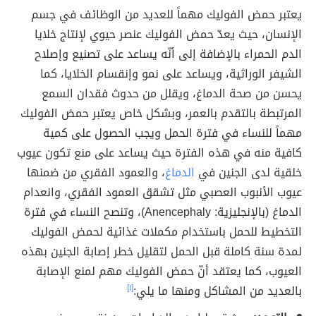
يعتبر حمض الفوليك مهماً للعديد من الوظائف في جسم
الإنسان، حيث يعدّ حمض الفوليك عنصر حيوي لإنتاج خلايا
الدم الحمراء بالإضافة إلى أنّه يساعد على تصنيع وإصلاح
الشيفر الوراثية، ويساعد على نمو وإنقسام الخلايا، كما
يحسن من صحة الدماغ، ويقلل من حدوث فقدان السمع
المرتبطة بالتقدم بالعمر، وبشكل خاص يعتبر حمض الفوليك
مهماً للنساء في فترة الحمل ويجب الحصول على كمية
كافية منه في هذه الفترة حيث يساعد على منع تكون عيوب
خلقية لدى الجنين في
الدماغ
، والعمود الفقري من ضمنها
عيوب الأنبوب العصبي مثل تشقق العمود الفقري، وانعدام
الدماغ (بالإنجليزية: Anencephaly)، وتنصح النساء في فترة
التخطيط للحمل باستخدام مكملات غذائية لحمض الفوليك
لمدة سنة كاملة قبل الحمل لتقليل خطر إصابة الجنين بهذه
العيوب، كما يعتقد أنّ حمض الفوليك مهم لمنع الإصابة
بالعديد من المشاكل ومنها ما يلي:
[١]