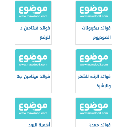
فوائد بيكربونات
فوائد فيتامين د
الصوديوم
للرضع
فوائد الزنك للشعر
فوائد فيتامين ب3
والبشرة
فوائد معدن
أهمية اليود