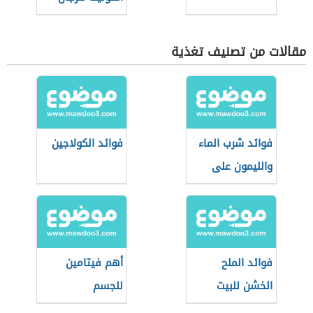
مقالات من تصنيف تغذية
فوائد شرب الماء
فوائد الكولاجين
والليمون على
الريق
فوائد الملح
أهم فيتامين
الخشن للبيت
للجسم