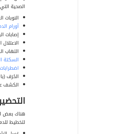
الصحية التي 
النوبات ا
أورام الدم
إصابات ال
الاعتلال الدماغ
التهاب الدماغ (
السكتة ال
اضطرابات 
الخَرَف (بالإنجل
الكشف عن 
التحضير
هناك بعض الت
لتخطيط للدما
غسل الشعر