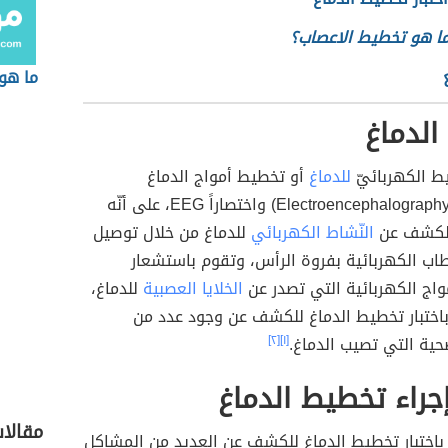
ما هو تخطيط الاعصاب؟
ما هو 
لدماغ
يط الكهربائيّ
للدماغ
أو تخطيط أمواج الدماغ
(بالإنجليزية: Electroencephalography) واختصاراً EEG، على أنّه
 للكشف عن
النّشاط الكهربائي
للدماغ من خلال توصيل
اب الكهربائية بفروة الرأس، وتقوم باستشعار
واج الكهربائية التي تصدر عن
الخلايا العصبية
للدماغ،
باختبار تخطيط الدماغ للكشف عن وجود عدد من
ية التي تصيب الدماغ.
[١]
[٢]
جراء تخطيط الدماغ
مقالا
 باختبار تخطيط الدماغ للكشف عن العديد من المشاكل