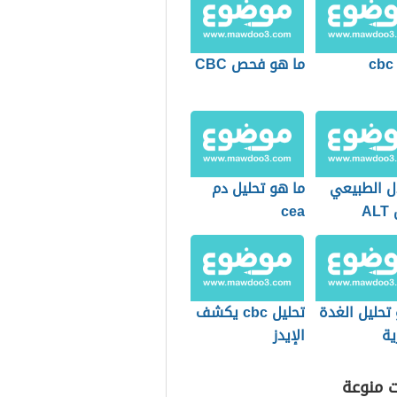
ما هو فحص CBC
ل الطبيعي
ما هو تحليل دم
A
cea
تحليل الغدة
تحليل cbc يكشف
ية
الإيدز
ت منوعة