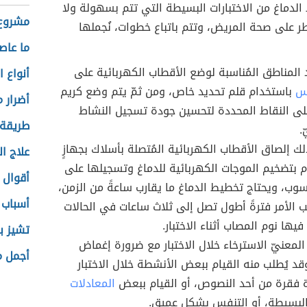
 الدماغ من الاختبارات البسيطة التي تتم بسهولة ولا
مشروع 
طر على صحة المريض، وتتم باتباع خطوات، نُجملها
ما عاص
د المناطق المُناسبة لوضع الأقطاب الكهربائية على
أنواع 
أس
باستخدام قلم تحديد خاص، ومن ثمّ يتم وضع كريم
أضرار 
ى النقاط المحددة لتحسين جودة تسجيل النشاط
طريقة ا
.
لك إلصاق الأقطاب الكهربائية المُتصلة بأسلاك بجهازٍ
علاج ال
 بتضخيم الموجات الكهربائية للدماغ وتسجيلها على
أقوال 
سوب، ويحتاج تخطيط الدماغ ما يقارب ساعةً من الزمن،
أسباب 
ب الأمر فترةً أطول تصل إلى ثلاث ساعات في الحالات
فيها نوم المصاب أثناء الاختبار.
تشيز بر
لمعنيّ الاسترخاء خلال الاختبار مع ضرورة إغماض
أجمل م
وقد يُطلب منه القيام ببعض الأنشطة خلال الاختبار
 فقرة من أحد النصوص، أو القيام ببعض
المعادلات
لبسيطة، أو التنفس بشكلٍ عميق.