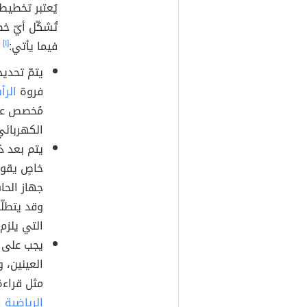
يُعتبر تخطيط
تُشكّل أيّ خ
فيما يأتي:
[١]
يتمّ تحدي
فروة
الر
مُخصص عل
الكهربائيّ
يتم بعد ذ
خاصٍ يقوم
جهاز الحا
وقد يتطلّ
التي يلزم 
يجب على ا
العينين، 
مثل قراءة
الرياضية
ا