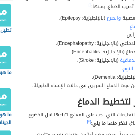
تُصيب الدماغ، ومنها:
[١]
لعصبية
والصرع
(بالإنجليزية: Epilepsy).
اغ
.
تحليل 
رأس.
ي (بالإنجليزية: Encephalopathy).
بالإنجليزية: Encephalitis).
دماغية
(بالإنجليزية: Stroke).
النوم
.
ما هو ت
يزية: Dementia).
موت الدماغ السريري في حالات الإغماء الطويلة.
 لتخطيط الدماغ
عليمات التي يجب على المعنيّ اتباعها قبل الخضوع
ما هو 
الجينا
غ، نذكر منها ما يلي:
[٣]
 جيداً، وعدم وضع أيٍّ من منتجات تنعيم وتثبيت