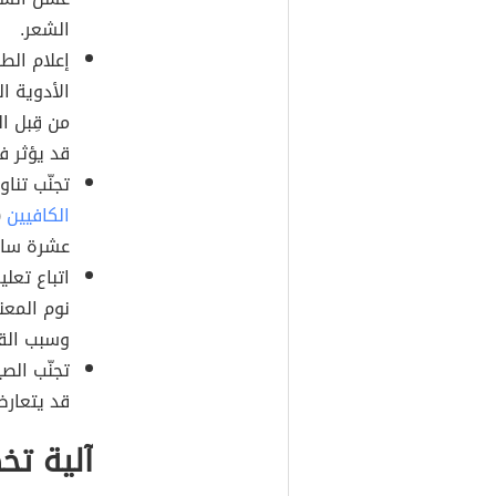
الشعر.
إعلام الط
الأدوية ا
من قِبل ا
قد يؤثر في
تجنّب تنا
الكافيين
عشرة ساع
اتباع تعل
نوم المعن
وسبب القي
تجنّب الصي
قد يتعارض 
آلية تخ