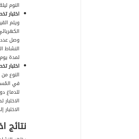
النوم ليلة
اختبار تخط
ويتم القي
الكهربائي
وصل عدد
النشاط ال
لمدة يوم 
اختبار تخط
النوع من 
في المُس
للدماغ دو
الاختبار 
الاختبار 
نتائج ا