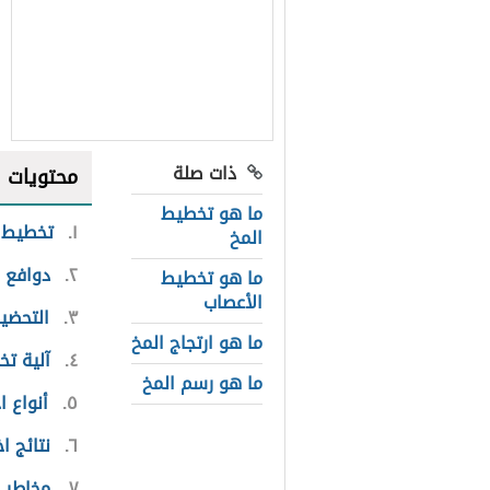
ذات صلة
محتويات
ما هو تخطيط
١
تخطيط ا
المخ
٢
دوافع إ
ما هو تخطيط
الأعصاب
٣
التحضير
ما هو ارتجاج المخ
٤
آلية تخ
ما هو رسم المخ
٥
أنواع ا
٦
نتائج ا
٧
مخاطر ا