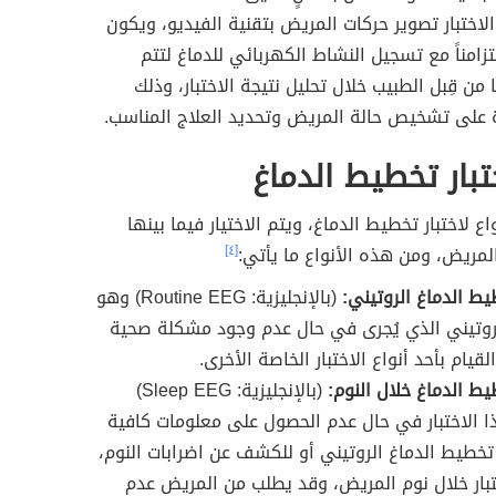
الاختبار تصوير حركات المريض بتقنية الفيديو، ويكون
تزامناً مع تسجيل النشاط الكهربائي للدماغ لتتم
من قِبل الطبيب خلال تحليل نتيجة الاختبار، وذلك
 على تشخيص حالة المريض وتحديد العلاج المناسب.
ختبار تخطيط الدماغ
اع لاختبار تخطيط الدماغ، ويتم الاختيار فيما بينها
مريض، ومن هذه الأنواع ما يأتي:
[٤]
يط الدماغ الروتيني:
(بالإنجليزية: Routine EEG) وهو
الروتيني الذي يُجرى في حال عدم وجود مشكلة صحية
يام بأحد أنواع الاختبار الخاصة الأخرى.
يط الدماغ خلال النوم:
(بالإنجليزية: Sleep EEG)
ا الاختبار في حال عدم الحصول على معلومات كافية
 تخطيط الدماغ الروتيني أو للكشف عن اضرابات النوم،
تبار خلال نوم المريض، وقد يطلب من المريض عدم