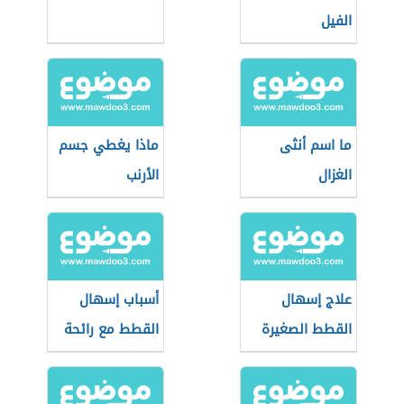
الفيل
ما اسم أنثى
ماذا يغطي جسم
الغزال
الأرنب
علاج إسهال
أسباب إسهال
القطط الصغيرة
القطط مع رائحة
بالنشا
كريهة