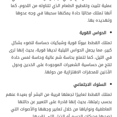
عملية تثبيت وتقطيع الطعام الذي تتناوله من اللحوم، كما
أنها تمتلك مخالبًا حادة يمكنها سحبها في وجه عدوها
وتهديده بها.
الحواس القوية
تمتلك القطط عيونًا قوية وشبكيات حساسة للضوء بشكل
كبير، مما يجعل الحواس الليلية لديها قوية، بحيث إنها ترى
في الليل، كما تتمتع بحاسة شم عالية وحاسة لمس حادة
تنتج من حساسية الشعيرات الموجودة على الخدين وحول
الأذنين للمحفزات الاهتزازية من حولها.
السلوك الاجتماعي
تمتلك القطط تعابيرًا تجعلها قريبة من البشر أو بعيدة عنهم
بحسب رغبتها، بحيث إنها قادرة على التعبير عن حالتها
العاطفية ونواياها من خلال تعابير وجهها والأصوات التي
تصدرها وحركات الجسم أو الذيل التي تؤديها.