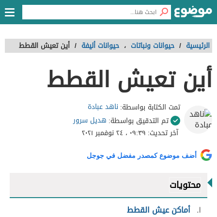
الرئيسية
/
حيوانات ونباتات
،
حيوانات أليفة
/
أين تعيش القطط
أين تعيش القطط
ناهد عبادة
تمت الكتابة بواسطة:
هديل سرور
تم التدقيق بواسطة:
آخر تحديث:
٠٩:٣٩ ، ٢٤ نوفمبر ٢٠٢١
أضف موضوع كمصدر مفضل في جوجل
محتويات
١
أماكن عيش القطط