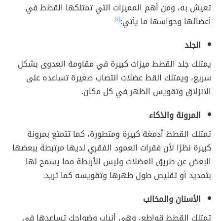
تعيش به، ومن أهم المميزات التي تمتلكها القطط في
أعضائها وحواسها ما يأتي:
[٤]
الجلد
يمتلك جلد القطط ميزات كبيرة في مقاومة العدوى بشكل
سريع، ويمتلك القط عضلات انتصاب صغيرة تساعده على
الانزلاق وتقويس الظهر في كل مكان.
المرونة والذكاء
تمتلك القطط أدمغة كبيرة ومتطورة، كما تتمتع بمرونة
كبيرة نظرًا لأن فقرات العمود الفقري لديها مرتبطة ببعضها
البعض عن طريق العضلات وليس الأربطة مما يسمح لها
بتمديد أو تقليص طول ظهرها وتقويسه كما تريد.
الأسنان والمخالب
تمتلك القطط قواطع، وهي أنياب وضواحك تساعدها في