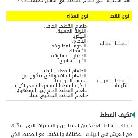
أهم الأغذية التي تقدم للقطط في أماكن معيشتها:
نوع القط
نوع الغذاء
-طعام القطط الجاف.
-التونة المعلبة.
-البيض.
-الدجاج.
القطط الضالة
-اللحوم المطبوخة.
-الأسماك.
-الخضار المسلوقة.
-الأرز المطبوخ.
-الطعام المعلب الرطب.
-الطعام الجاف والذي يتكون من
القطط المنزلية
الحبوب البروتينية.
الأليفة
-أغذية القطط المحفوظة في أكياس.
-طعام القطط الخام (غير المطهو).
-طعام القطط المطبوخ قليلًا
تكيف القطط
تمتلك القطط العديد من الخصائص والمميزات التي تمكّنها
من العيش في البيئات المختلفة والتكيف مع المحيط الذي