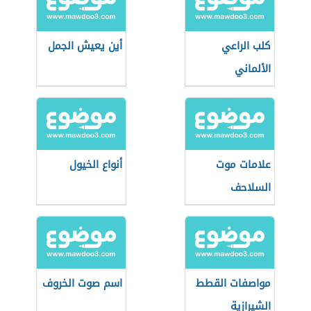
كلب الراعي
أين يعيش الجمل
الألماني
علامات موت
أنواع الخيول
السلاحف
مواصفات القطط
اسم صوت الخروف
الشيرازية