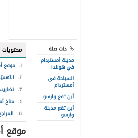
ذات صلة
محتويات
مدينة أمستردام
١
موقع أ
في هولندا
٢
الأهميّ
السياحة في
أمستردام
٣
تضاريس
أين تقع وارسو
٤
مناخ أم
أين تقع مدينة
٥
المراجع
وارسو
موقع أ