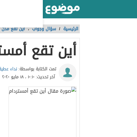
أكبر موقع عربي بالعالم
الرئيسية
/
سؤال وجواب
،
أين تقع مدن ال
أين تقع أمست
نداء عطية
تمت الكتابة بواسطة:
آخر تحديث:
١٠:١٠ ، ١٨ مايو ٢٠٢٠