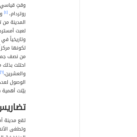
روتردام،
[٤]
وع
المدينة من ت
لعبت أمستردام
وتاريخياً في
لكونها مركزا
من نصف جميع 
احتلت بذلك مر
والعشرين،
[٦]
الوصول لعدد 
بيّنت أهمية 
تضاريس
وتطغى الأنها