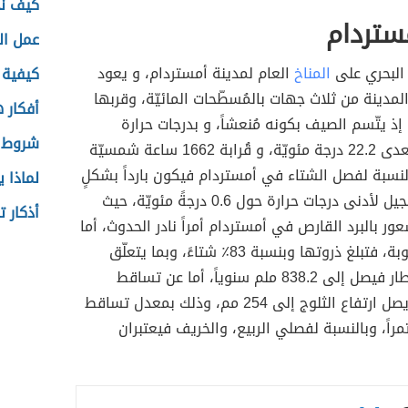
كيف نح
ستردام
عمل ال
 البحري على
المناخ
العام لمدينة أمستردام، و يعود
كيفية 
لمدينة من ثلاث جهات بالمُسطّحات المائيّة، وقربها
أفكار ه
 إذ يتّسم الصيف بكونه مُنعشاً، و بدرجات حرارة
شروط ا
معتدلة، لاتتعدى 22.2 درجة مئويّة، و قُرابة 1662 ساعة شمسيّة
 بالنسبة لفصل الشتاء في أمستردام فيكون بارداً بشكلٍ
لماذا 
معتدل، وتسجيل لأدنى درجات حرارة حول 0.6 درجةً مئويّة، حيث
أذكار 
عور بالبرد القارص في أمستردام أمراً نادر الحدوث، أما
بالنسبة للرطوبة، فتبلغ ذروتها وبنسبة 83٪ شتاءً، وبما يتعلّق
بهطول الأمطار فيصل إلى 838.2 ملم سنوياً، أما عن تساقط
الثلوج، فقد يصل ارتفاع الثلوج إلى 254 مم، وذلك بمعدل تساقط
ستمراً، وبالنسبة لفصلي الربيع، والخريف فيعتبران