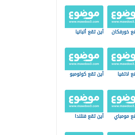
قع خورفكان
أين تقع ألبانيا
ع لاتفيا
أين تقع كولومبو
قع مومباي
أين تقع فنلندا