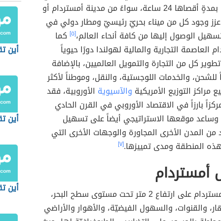
وقتٍ قياسي بمدةٍ أقصاها 24 ساعة، سواءً من مدينة أمستردام أو
زز وجود كل من ميناء بحريّ رئيسيّ ومطار دولي في
سهيل الوصول إليها من كافة أنحاء العالم،
[٥]
كما
 العاصمة التجارية والمالية لهولندا دورًا حيوياً
أين تق
 تطوير كل من التجارة والتمويل العالميين، بالإضافة
ً للشحن، والخدمات اللوجستية، والنقل، وموطناً لأكثر
مراكز التوزيع الأمريكية
والآسيوية
الأوروبية، فقد
كزاً بارزاً في الاقتصاد الأوروبي في القرن الحادي
وساعد موقعها الاستراتيجي أيضاً على تسهيل
أين ت
من المدن الأخرى المجاورة والوجهات الأخرى التي
هذه المنطقة ومدى تمييزها.
[٧]
 أمستردام
أين ت
تقع مدينة أمستردام على ارتفاع 2 متر تحت مستوى سطح البحر،
ر، والقنوات، والسهول الفيضيّة، والأهوار والأراضي