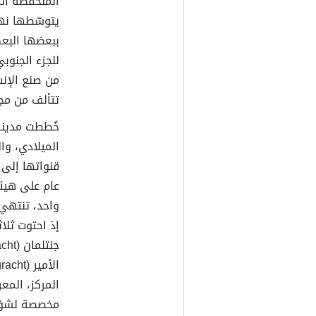
المنخفضة الم
يتوسّطها نهر
للجزء الجنوب
تتألف من مجم
خُططت مدينة
الميلادي، وا
عام على هيئة
إذ احتوت ثلا
مخصصة لشؤون 