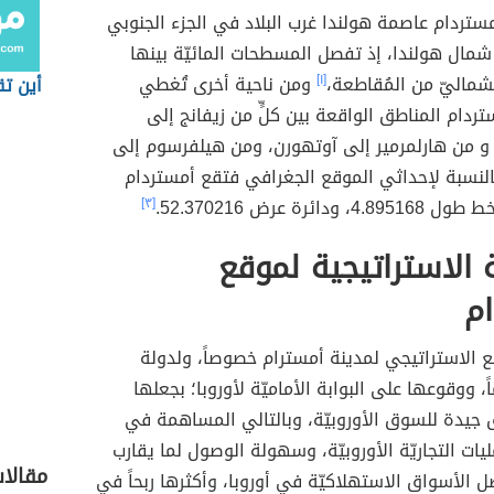
ستردام عاصمة هولندا غرب البلاد في الجزء الجنوبي
مال هولندا، إذ تفصل المسطحات المائيّة بينها
لشماليّ من المُقاطعة،
[١]
ومن ناحية أخرى تُغطي
أين تق
ردام المناطق الواقعة بين كلٍّ من زيفانج إلى
 من هارلمرمير إلى آوتهورن، ومن هيلفرسوم إلى
بالنسبة لإحداثي الموقع الجغرافي فتقع أمستردام
ودائرة عرض 52.370216.
[٣]
ة الاستراتيجية لموقع
م
 الاستراتيجي لمدينة أمسترام خصوصاً، ولدولة
، ووقوعها على البوابة الأماميّة لأوروبا؛ بجعلها
 جيدة للسوق الأوروبيّة، وبالتالي المساهمة في
ات التجاريّة الأوروبيّة، وسهولة الوصول لما يقارب
مقالا
ل الأسواق الاستهلاكيّة في أوروبا، وأكثرها ربحاً في