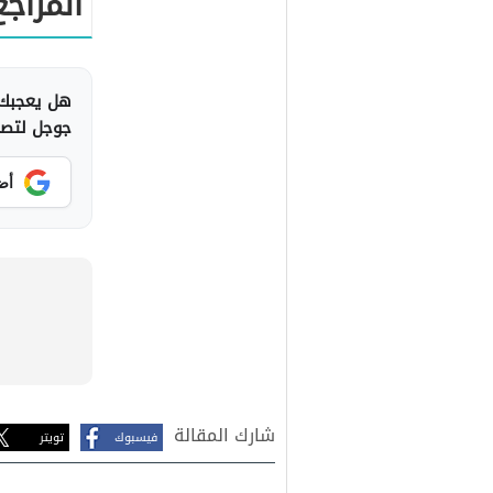
المراجع
هل يعجبك 
جوجل لتصلك
أض
شارك المقالة
فيسبوك
تويتر