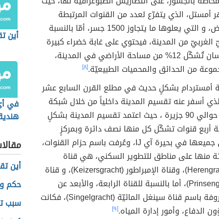
حاطة بالجسور، على التضاريس الطبوغرافيّة لها، حيث
 أمستل، الذي يتفرّع لعدد من القنوات المرتبطة
ببعضها البعض، و التي يعلوها ما يتجاوز 1500 جسر، أمّا بالنسبة
أين تق
يّ الغربيّ من المدينة، فيحتوي على غابة خضراء كبيرة
من صنع الإنسان تُشكّل 12% من مساحة الأراضي في المدينة،
وعة من الحدائق والمحميات الطبيعيّة.
[٨]
 أمستردام بشكلٍ حديث في مطلع القرن السابع عشر
لذي أسفر عنه تقسيم المدينة داخلياً من خلال شبكة
في أي
قنواتها إلى حوالي 90 جزيرة ، حيث اعتمد تقسيم المدينة بشكلٍ
هندية
 أربع قنوات تشكّل كل منها نصف دائرة وبمركزٍ
محل
واحد، تنتهي جميعها في بحيرة آي IJ، وعُرفت باسم حزام القنوات،
مقالا
ثة منها على مناطق للتطوير السكني، هي قناة
أين تق
جنتلمان (Herengracht)، وقناة الإمبراطور (Keizersgracht)، و قناة
الأمير (Prinsengracht)، أما بالنسبة للقناة الرابعة، والأبعد عن
حكم وأ
المركز، المعروفة باسم قناة سينغل المائيّة (Singelgracht)، فكانت
سبب تس
الدفاع، وأمور إدارة المياه.
[٩]