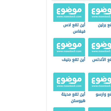
ع برلين
أين تقع لاس
فيغاس
قع الأندلس
أين تقع جنيف
قع وارسو
أين تقع مدينة
هيوستن