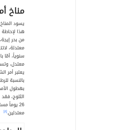
مناخ أم
يسود المناخ
هذا لإحاطة ا
من بحر إيجة،
سنوياً، أمّا
يعتبر أمر الش
26 يوماً م
معتدلين.
[٨]