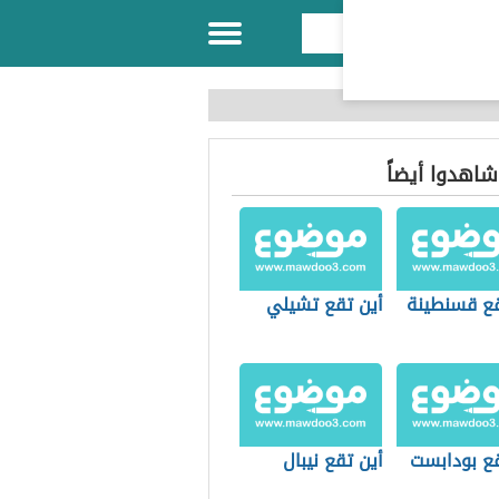
 شاهدوا أيضاً
قع قسنطينة
أين تقع تشيلي
قع بودابست
أين تقع نيبال