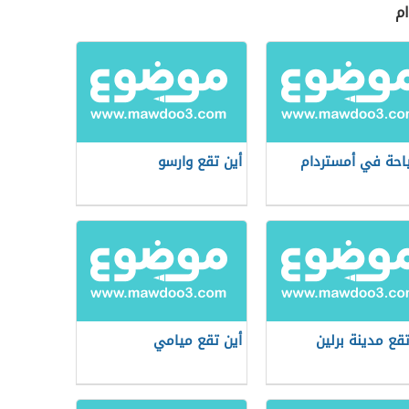
ام
احة في أمستردام
أين تقع وارسو
تقع مدينة برلين
أين تقع ميامي