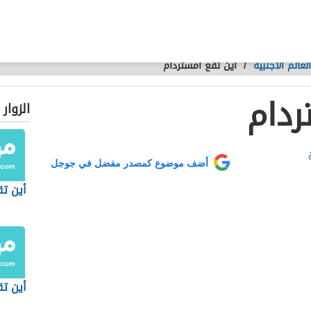
عالم الأجنبية
/
أين تقع أمستردام
ردام
الزوار
أضف موضوع كمصدر مفضل في جوجل
أين ت
أين ت