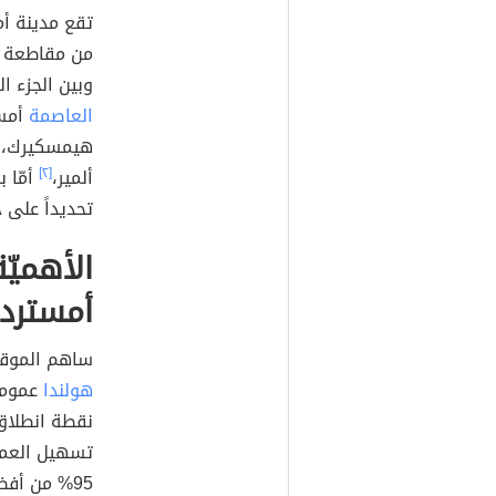
تقع مدينة أم
من مقاطعة ش
وبين الجزء ا
العاصمة
أمست
هيمسكيرك، و
ألمير،
[٢]
أمّا 
تحديداً على خط طول 4.895168، 
الأهميّ
أمستردا
ساهم الموقع
هولندا
عموماً
نقطة انطلاق
تسهيل العملي
95% من أفض