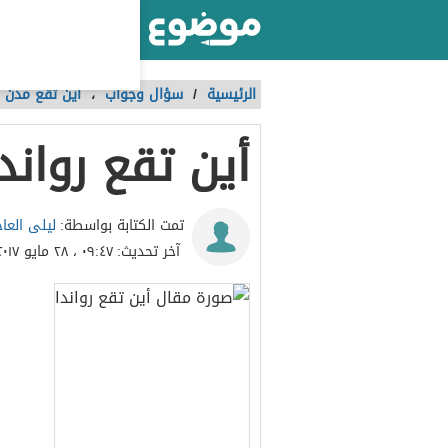
أكبر موقع عربي بالعالم
الرئيسية
/
سؤال وجواب
،
أين تقع مدن ال
أين تقع رواندا
ليلى العا
تمت الكتابة بواسطة:
آخر تحديث:
٠٩:٤٧ ، ٢٨ مايو ٢٠١٧