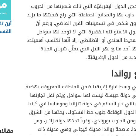
دى الدول الإفريقيّة التي نالت شهرتها من الحروب
 دارت بها والمذابح الجماعيّة التي راح ضحيتها ما يزيد
ن شخص في تسعينيات القرن الماضي. ورغم أنّ
أين ت
القسط
دول الاستوائيّة الفقيرة التي لا توجد لها سواحل
محيط الهندي أو الأطلنطي، إلا أنّها تكتسب أهميتها
 أحد منابع نهر النيل الذي يمثّل شريان الحياة
يد من الدول الإفريقيّة.
رواندا
في وسط قارة إفريقيا ضمن المنطقة المعروفة بهضبة
هي دولة حبيسة ليست لها سواحل ويتم نقل تجارتها
مينائي دار السلام في دولة تنزانيا ومومباسا في كينيا.
الدول الوقاعة جنوب خط الاستواء، يحدّها من الشرق
 ومن الجنوب بوروندي، وغرباً تحدّها دولة زائير، ومن
ا. عاصمة رواندا مدينة كيجالي وهي مدينة ذات
مقالا