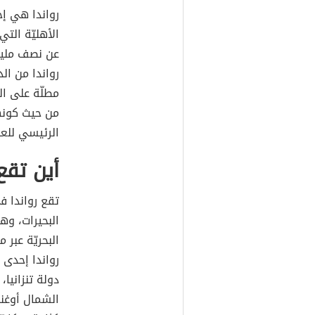
رواندا هي إح
الأهليّة التي
عن نصف مليو
رواندا من ال
مطلّة على ال
من حيث كونها
الرئيسي للعد
أين تقع 
تقع رواندا 
البحيرات، و
البحريّة عبر 
رواندا إحدى 
دولة تنزانيا،
الشمال أوغند