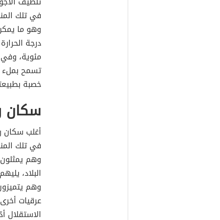
تلطيف الأجوا
في تلك المنط
وهو ما يمكن 
درجة الحرار
مئوية، وفي ف
تسمح بملء ال
خصبة بطبيعته
سكان رو
أغلب سكان رو
في تلك المنا
وهم يمثلون 
البلاد، يليه
وهم يتميزون 
عرقيات أخرى
الاستقلال أد