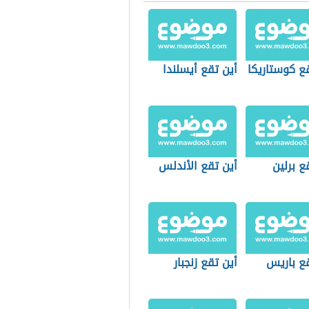
ع كوستاريكا
أين تقع أيسلندا
ع برلين
أين تقع الأندلس
قع باريس
أين تقع زنجبار