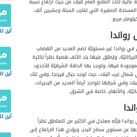
 عالية تأخذ الطابع العام للبلاد من حيث ارتفاع نسبة
لمساحة الصغيرة التي تقارب الستة وعشرين ألف
لومتر مربع.
أين تق
رواندا
 في رواندا غير مستويّة تضم العديد من الهضاب
بركانيّة، ويُطلق عليها بلد الألف هضبة نظراً لكثرة
موجودة فيها، وتوجد بها الحافة الشرقيّة للأخدود
أين تق
شمال غرب البلاد، حيث توجد جبال فيرنجا، وفي تلك
لبلاد وفي شرقها تتواجد أيضاً العديد من البحيرات،
ائيّة، والأنهار، خاصة في الشرق.
ندا
أين ت
 رواندا فإنّه معتدل في الكثير من المناطق نظراً
ها عن مستوى سطح البحر، ويؤدي هذا الارتفاع إلى