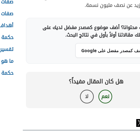
صفات م
زيد عن نصف مليون نسمة.
صفات ا
أهداف 
محتوانا؟ أضف موضوع كمصدر مفضل لديك على
 مقالاتنا أولاً بأول في نتائج البحث.
حكمة ع
تفسير 
ف كمصدر مفضل على Google
ما هو 
حكمة ا
هل كان المقال مفيداً؟
نعم
لا