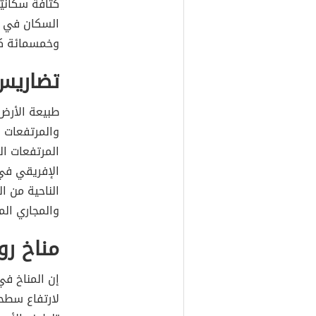
كثافة سكانيّة
السكان في ا
وخمسمائة كي
تضاريس 
طبيعة الأرض
والمرتفعات ال
المرتفعات ال
الإفريقي في 
الناحية من ا
والمجاري الم
مناخ روا
إن المناخ في
لارتفاع سطح