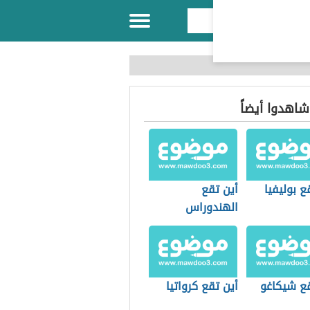
 شاهدوا أيضاً
ع بوليفيا
أين تقع
الهندوراس
قع شيكاغو
أين تقع كرواتيا