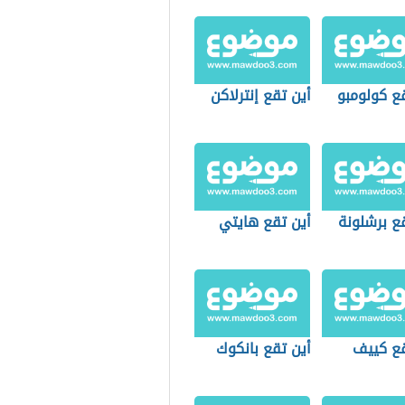
ع كولومبو
أين تقع إنترلاكن
ع برشلونة
أين تقع هايتي
قع كييف
أين تقع بانكوك