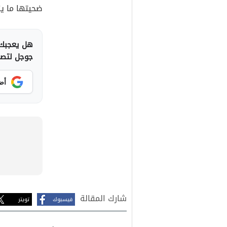
ضحيتها ما ي
هل يعجبك 
جوجل لتصلك
أض
شارك المقالة
فيسبوك
تويتر