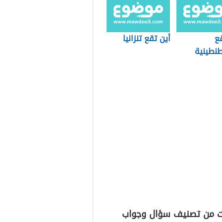
قع
أين تقع تنزانيا
نطينية
ت من تصنيف سؤال وجواب