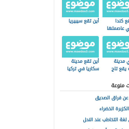
ع كندا
أين تقع سيبيريا
 عاصمتها
 مدينة
أين تقع مدينة
 يقع تاج
سكاريا في تركيا
ت منوعة
عن فراق الصديق
لكزبرة الخضراء
لغة التخاطب عند النحل