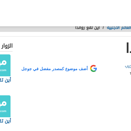
عالم الأجنبية
/
أين تقع رواندا
الزوار
جيب
أضف موضوع كمصدر مفضل في جوجل
أين تق
أين ت