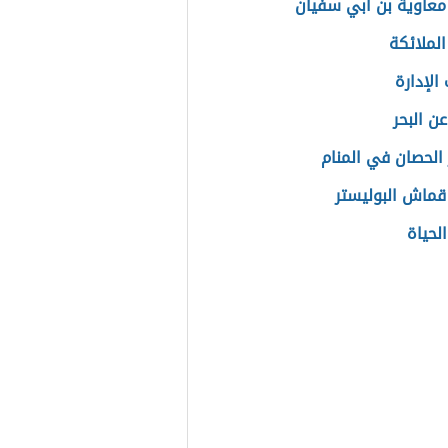
عاوية بن أبي سفيان
لملائكة
الإدارة
ن البحر
الحصان في المنام
قماش البوليستر
لحياة