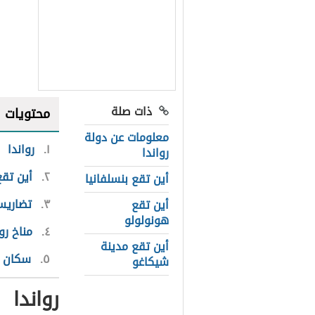
ذات صلة
محتويات
معلومات عن دولة
١
رواندا
رواندا
٢
أين تقع
أين تقع بنسلفانيا
٣
تضاريس
أين تقع
هونولولو
٤
مناخ رو
أين تقع مدينة
٥
سكان ر
شيكاغو
رواندا