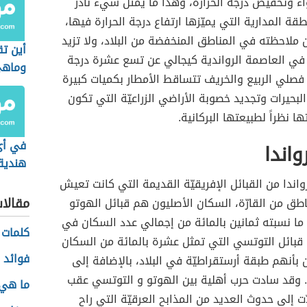
ء وتخفيض درجة الحرارة، وهذا ما يمثّل شيء نادر
قة المدارية التي يميّزها ارتفاع درجة الحرارة فيها،
ملاحظته في المناطق المنخفضة من البلاد، ولا تزيد
أين تق
ة في العاصمة الرواندية كيجالي عن تسع عشرة درجة
وماهي
صلي الربيع والخريف تتساقط الأمطار بكميات كبيرة
بحيرات وتجديد خصوبة الأراضي الزراعيّة التي تكون
ا نظراً لطبيعتها البركانية.
في أي
اندا
هندية
محل
اندا من القبائل الإفريقيّة القديمة التي كانت تعيش
مقالا
طق من القارّة، السكان الأصليون هم قبائل الهوتو
ما نسبته ثمانين بالمائة من إجمالي عدد السكان في
كلمات 
م قبائل التوتسي التي تمثل عشرة بالمائة من السكان
فوائد ا
بأنهم طبقة أرستقراطيّة في البلاد، بالإضافة إلى
. وقد سادت حرب أهلية بين الهوتو و التوتسي عقب
ما هي 
ّت إلى حدوث العديد من المذابح العرقيّة التي راح